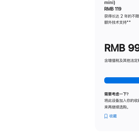
mini)
RMB 119
获得长达 2 年的不
额外技术支持
脚
**
注
RMB 9
含增值税及其他法定税费
需要考虑一下？
将此设备加入你的收
来再继续选购。
收藏