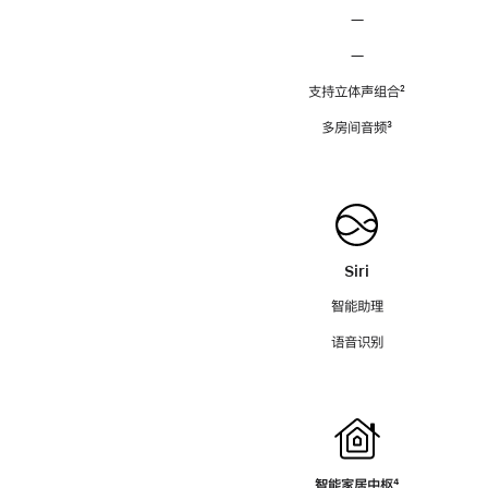
—
—
支持立体声组合
脚
²
注
多房间音频
脚
³
注
Siri
智能助理
语音识别
智能家居中枢
脚
⁴