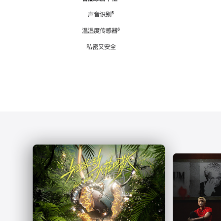
注
声音识别
脚
⁵
注
温湿度传感器
脚
⁶
注
私密又安全