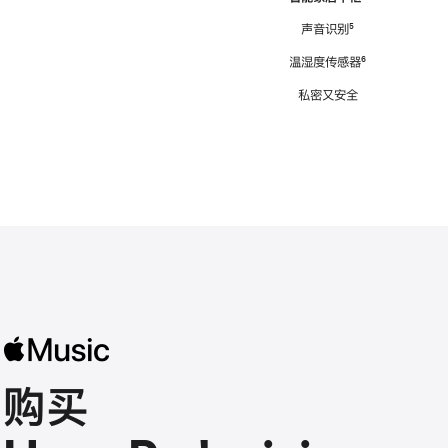
注
声音识别
脚
⁵
注
温湿度传感器
脚
⁶
注
私密又安全
购买