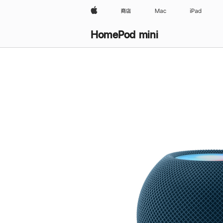
Apple
商店
Mac
iPad
HomePod mini
购
买
HomePod mini