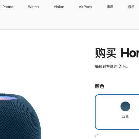
iPhone
Watch
Vision
AirPods
家居
娱乐
购买 Hom
每位顾客限购 2 台。
颜色
蓝色