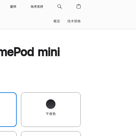
配件
技术支持
概览
技术规格
ePod mini
午夜色