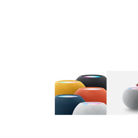
图库
图像
1