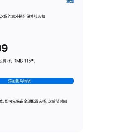
AppleCare+
添加
服
务
限次数的意外损坏保修服务和
计
划
(适
99
用
于
：约 RMB 115‡。
HomePod
mini)
添加到购物袋
藏，即可先保留全部配置选择，之后随时回