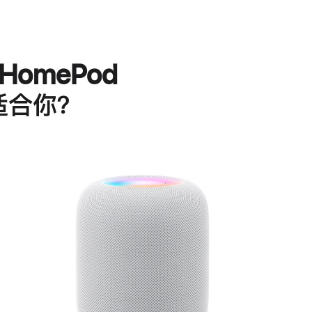
HomePod
适合你？
进
一
步
了
解
HomePod<