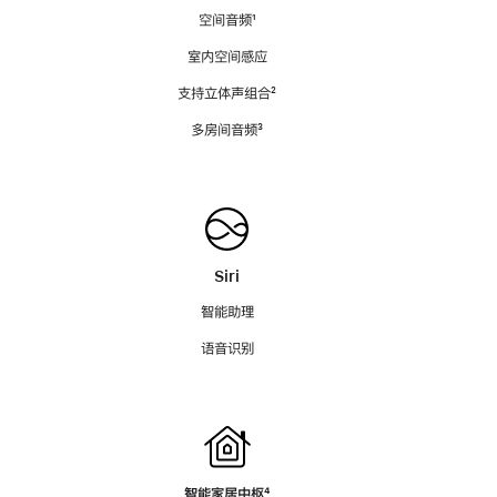
空间音频
脚
¹
注
室内空间感应
支持立体声组合
脚
²
注
多房间音频
脚
³
注
Siri
智能助理
语音识别
智能家居中枢
脚
⁴