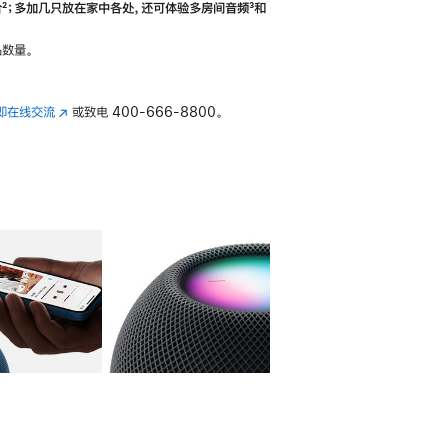
合
脚
²；多加几只放在家中各处，还可体验多‍房‍间音频
脚
³和
注
注
数量。
即在线交流
(在
或致电
400-666-8800。
新
窗
口
中
打
开)
库
图像
4
图库
图像
5