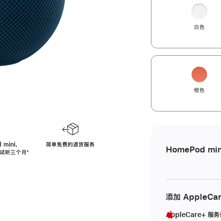
白色
橙色
 mini，
简单免费的退货服务
HomePod min
免费试听三个月
脚
⁺
注
添加 AppleCa
AppleCare+ 服