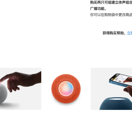
购买两只可组建立体声组
广播功能。
你可以在购物袋中更改商品
获得购买帮助，
立
图库
图像
2
图库
图像
3
图