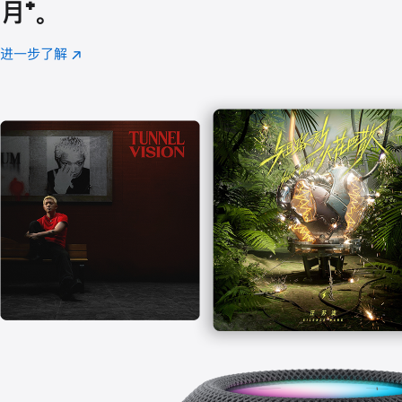
月
脚
⁺。
注
进一步了解
Apple
(在
Music
新
窗
口
中
打
开)