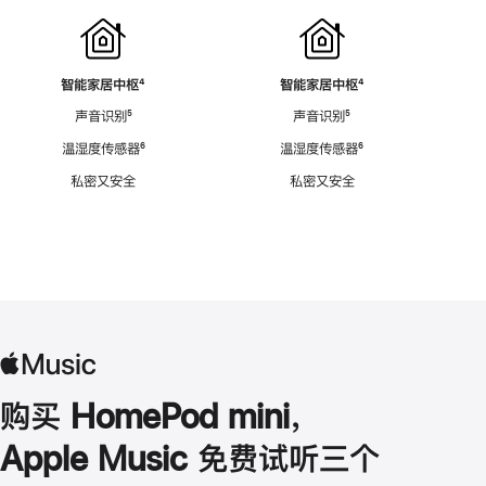
智能家居中枢
脚
⁴
智能家居中枢
脚
⁴
注
注
声音识别
脚
⁵
声音识别
脚
⁵
注
注
温湿度传感器
脚
⁶
温湿度传感器
脚
⁶
注
注
私密又安全
私密又安全
购买 HomePod mini，
Apple Music 免费试听三个