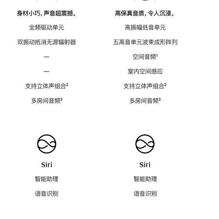
身材小巧，声音超震撼。
高保真音质，令人沉浸。
全频驱动单元
高振幅低音单元
双振动抵消无源辐射器
五高音单元波束成形阵列
—
空间音频
脚
¹
注
—
室内空间感应
支持立体声组合
脚
²
支持立体声组合
脚
²
注
注
多房间音频
脚
³
多房间音频
脚
³
注
注
Siri
Siri
智能助理
智能助理
语音识别
语音识别