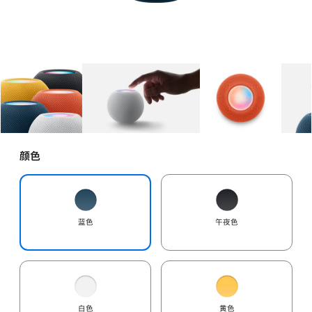
图库
图像
1
图库
图像
2
图库
图像
3
颜色
蓝色
午夜色
白色
黄色