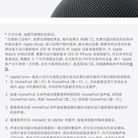
网
脚
‡ 为近似值。金额可能随时间变动。
注
页
⁺ 仅限新订阅用户。免费试用期结束后，每月收费为 RMB 12。优惠仅面向购买符合条件
页
的新设备的 Apple Music 新订阅用户限时提供。要兑换此优惠，需要将符合条件的音
频设备与运行最新版本 iOS 或 iPadOS 的 Apple 设备连接或配对。为 Apple
脚
Watch 兑换此优惠，需要与运行最新版本 iOS 的 iPhone 连接或配对。符合条件的设
备激活后，需要在 3 个月内领取此优惠。无论购买多少件符合条件的设备，每个 Apple
账户仅可享受一次优惠。会员方案将自动续订，直至取消订阅。须遵循限制条件和其他
条
款
。
(在
新
** AppleCare+ 服务计划可为使用过程中发生的意外损坏提供不限次数的保修服务。
窗
在 HomePod (第二代) 和 HomePod (第一代) 上，空间音频适用于支持此功
口
能的 app 中的兼容内容。并非所有内容都支持杜比全景声。
中
打
组建 HomePod 立体声组合需要使用两部同款 HomePod 扬声器，如两部
开)
HomePod mini、两部 HomePod (第二代) 或两部 HomePod (第一代)。
需要使用多部 HomePod 扬声器或兼容隔空播放功能并运行最新隔空播放软件
的扬声器。
需要使用支持 HomeKit 或 Matter 的配件。智能家居配件需单独购买。
声音识别功能可检测到烟雾和一氧化碳的警报声，并可在识别后向你发送通知。
当用户身处可能受到伤害的环境中，或在高风险或紧急情况下，均不应依赖声音
识别功能。声音识别功能需要使用升级更新后的家庭 app 架构，该架构于家庭