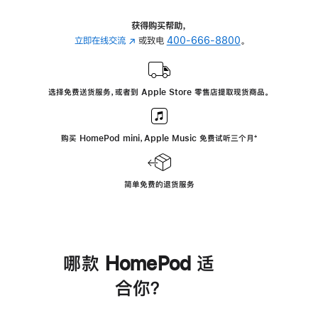
获得购买帮助，
立即在线交流
(在
或致电
400-666-8800
。
新
窗
口
选择免费送货服务，或者到 Apple Store 零售店提取现货商品。
中
打
开)
购买 HomePod mini，Apple Music 免费试听三个月
脚
⁺
注
简单免费的退货服务
哪款 HomePod 适
合你？
进