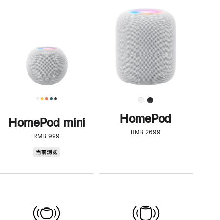
一
步
了
解
HomePod<
HomePod
HomePod mini
RMB 2699
RMB 999
HomePod
当前浏览
mini