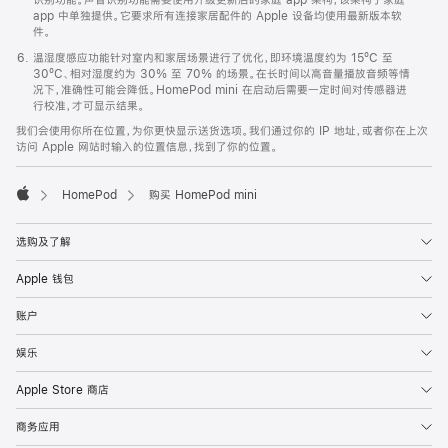
app 中单独提供。它要求所有连接家居配件的 Apple 设备均使用最新版本软
件。
温湿度感应功能针对室内和家居场景进行了优化，即环境温度约为 15ºC 至
30ºC、相对湿度约为 30% 至 70% 的场景。在长时间以高音量播放音频等情
况下，准确性可能会降低。HomePod mini 在启动后需要一定时间对传感器进
行校准，才可显示结果。
我们会使用你所在位置，为你更快显示送货选项。我们通过你的 IP 地址，或者你在上次
访问 Apple 网站时输入的位置信息，找到了你的位置。
HomePod
购买 HomePod mini
Apple
选购及了解
Apple 钱包
账户
娱乐
Apple Store 商店
商务应用