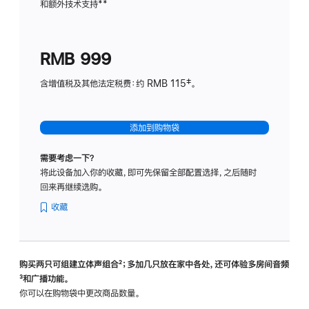
和额外技术支持
脚
**
计
注
划
(适
RMB 999
用
于
含增值税及其他法定税费：约 RMB 115‡。
HomeP
mini)
添加到购物袋
需要考虑一下？
将此设备加入你的收藏，即可先保留全部配置选择，之后随时
回来再继续选购。
收藏
购买两只可组建立体声组合
脚
²；多加几只放在家中各处，还可体验多‍房‍间音频
脚
³和广播功能。
注
注
你可以在购物袋中更改商品数量。