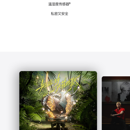
注
温湿度传感器
脚
⁶
注
私密又安全