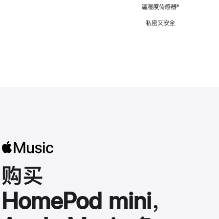
注
温湿度传感器
脚
⁶
注
私密又安全
购买
HomePod mini，