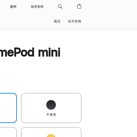
配件
技术支持
概览
技术规格
ePod mini
午夜色