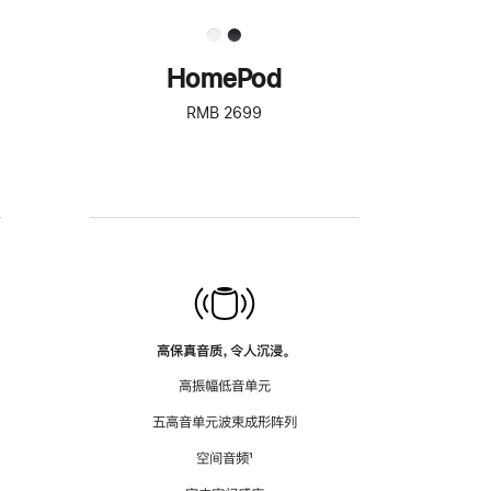
HomePod
RMB 2699
高保真音质，令人沉浸。
高振幅低音单元
五高音单元波束成形阵列
空间音频
脚
¹
注