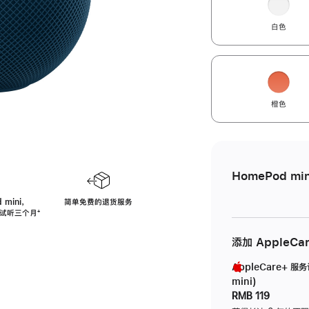
白色
橙色
HomePod min
 mini，
简单免费的退货服务
免费试听三个月
脚
⁺
注
添加 AppleCa
AppleCare+ 服
mini)
RMB 119