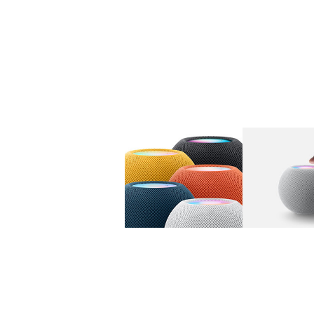
图库
图像
1