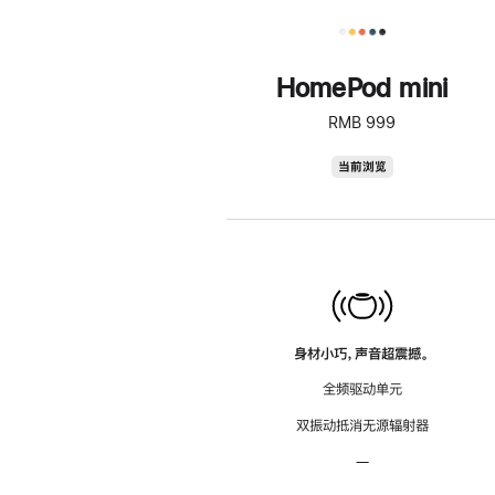
HomePod mini
RMB 999
HomePod
当前浏览
mini
身材小巧，声音超震撼。
全频驱动单元
双振动抵消无源辐射器
—