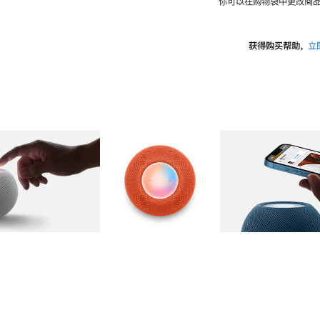
你可以在购物袋中更改商品
获得购买帮助，
立
图库
图像
2
图库
图像
3
图