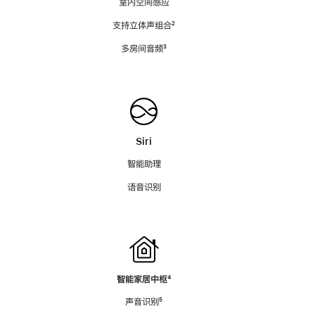
室内空间感应
支持立体声组合
脚
²
注
多房间音频
脚
³
注
Siri
智能助理
语音识别
智能家居中枢
脚
⁴
注
声音识别
脚
⁵