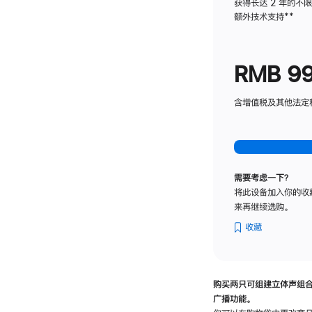
获得长达 2 年的不
额外技术支持
脚
**
注
RMB 9
含增值税及其他法定税费
需要考虑一下？
将此设备加入你的收
来再继续选购。
收藏
购买两只可组建立体声组
广播功能。