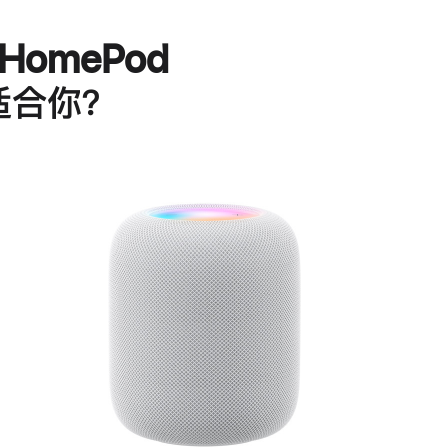
HomePod
适合你？
进
一
步
了
解
HomePod<