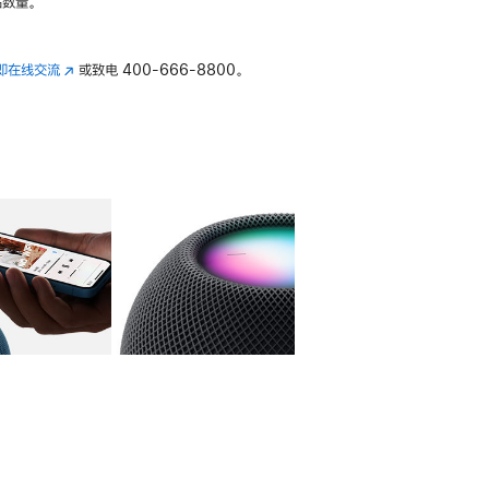
数量。
即在线交流
(在
或致电
400-666-8800。
新
窗
口
中
打
开)
库
图像
4
图库
图像
5