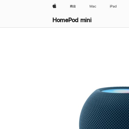
Apple
商店
Mac
iPad
HomePod mini
购
买
HomePod mini