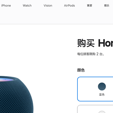
iPhone
Watch
Vision
AirPods
家居
娱乐
购买 Hom
每位顾客限购 2 台。
颜色
蓝色