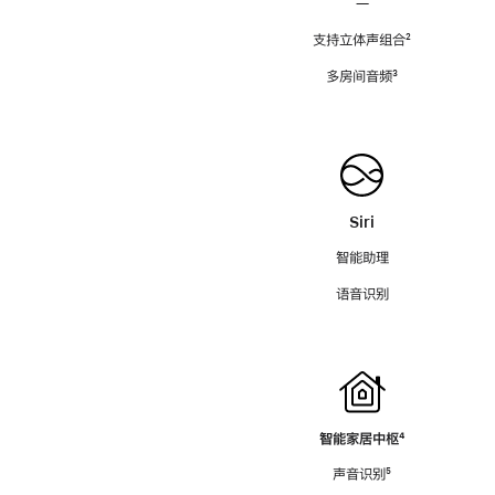
—
支持立体声组合
脚
²
注
多房间音频
脚
³
注
Siri
智能助理
语音识别
智能家居中枢
脚
⁴
注
声音识别
脚
⁵