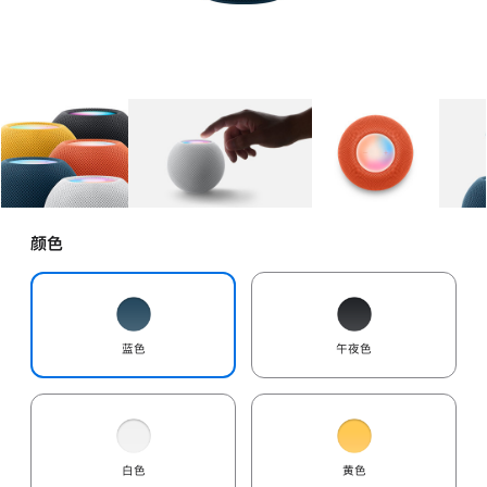
图库
图像
1
图库
图像
2
图库
图像
3
颜色
蓝色
午夜色
白色
黄色