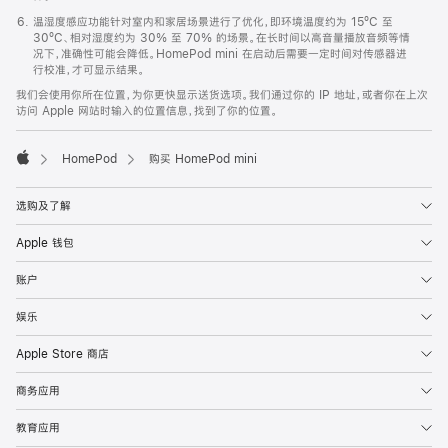
温湿度感应功能针对室内和家居场景进行了优化，即环境温度约为 15ºC 至
30ºC、相对湿度约为 30% 至 70% 的场景。在长时间以高音量播放音频等情
况下，准确性可能会降低。HomePod mini 在启动后需要一定时间对传感器进
行校准，才可显示结果。
我们会使用你所在位置，为你更快显示送货选项。我们通过你的 IP 地址，或者你在上次
访问 Apple 网站时输入的位置信息，找到了你的位置。
HomePod
购买 HomePod mini
Apple
选购及了解
Apple 钱包
账户
娱乐
Apple Store 商店
商务应用
教育应用