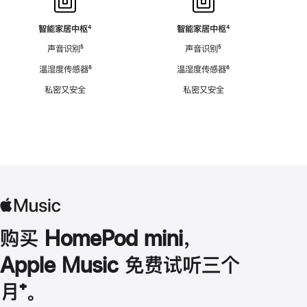
智能家居中枢
脚
⁴
智能家居中枢
脚
⁴
注
注
声音识别
脚
⁵
声音识别
脚
⁵
注
注
温湿度传感器
脚
⁶
温湿度传感器
脚
⁶
注
注
私密又安全
私密又安全
购买 HomePod mini，
Apple Music 免费试听三个
月
脚
⁺。