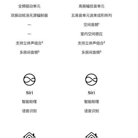
全频驱动单元
高振幅低音单元
双振动抵消无源辐射器
五高音单元波束成形阵列
—
空间音频
脚
¹
注
—
室内空间感应
支持立体声组合
脚
²
支持立体声组合
脚
²
注
注
多房间音频
脚
³
多房间音频
脚
³
注
注
Siri
Siri
智能助理
智能助理
语音识别
语音识别