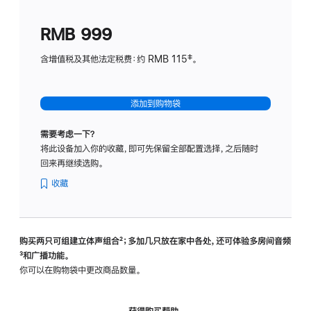
划
(适
RMB 999
用
于
含增值税及其他法定税费：约 RMB 115‡。
HomeP
mini)
添加到购物袋
需要考虑一下？
将此设备加入你的收藏，即可先保留全部配置选择，之后随时
回来再继续选购。
收藏
购买两只可组建立体声组合
脚
²；多加几只放在家中各处，还可体验多‍房‍间音频
脚
³和广播功能。
注
注
你可以在购物袋中更改商品数量。
获得购买帮助，