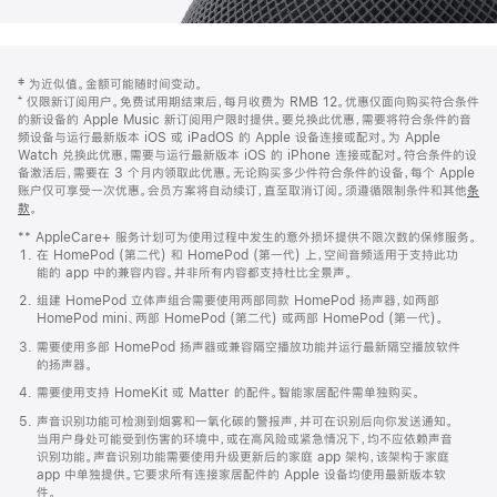
网
脚
‡ 为近似值。金额可能随时间变动。
注
页
⁺ 仅限新订阅用户。免费试用期结束后，每月收费为 RMB 12。优惠仅面向购买符合条件
页
的新设备的 Apple Music 新订阅用户限时提供。要兑换此优惠，需要将符合条件的音
频设备与运行最新版本 iOS 或 iPadOS 的 Apple 设备连接或配对。为 Apple
脚
Watch 兑换此优惠，需要与运行最新版本 iOS 的 iPhone 连接或配对。符合条件的设
备激活后，需要在 3 个月内领取此优惠。无论购买多少件符合条件的设备，每个 Apple
账户仅可享受一次优惠。会员方案将自动续订，直至取消订阅。须遵循限制条件和其他
条
款
。
(在
新
** AppleCare+ 服务计划可为使用过程中发生的意外损坏提供不限次数的保修服务。
窗
在 HomePod (第二代) 和 HomePod (第一代) 上，空间音频适用于支持此功
口
能的 app 中的兼容内容。并非所有内容都支持杜比全景声。
中
打
组建 HomePod 立体声组合需要使用两部同款 HomePod 扬声器，如两部
开)
HomePod mini、两部 HomePod (第二代) 或两部 HomePod (第一代)。
需要使用多部 HomePod 扬声器或兼容隔空播放功能并运行最新隔空播放软件
的扬声器。
需要使用支持 HomeKit 或 Matter 的配件。智能家居配件需单独购买。
声音识别功能可检测到烟雾和一氧化碳的警报声，并可在识别后向你发送通知。
当用户身处可能受到伤害的环境中，或在高风险或紧急情况下，均不应依赖声音
识别功能。声音识别功能需要使用升级更新后的家庭 app 架构，该架构于家庭
app 中单独提供。它要求所有连接家居配件的 Apple 设备均使用最新版本软
件。