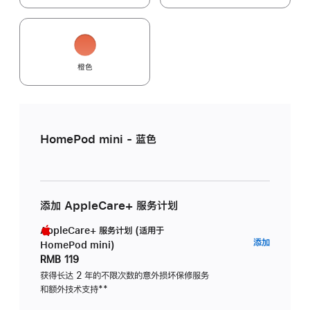
橙色
HomePod mini - 蓝色
添加 AppleCare+ 服务计划
AppleCare+ 服务计划 (适用于
AppleC
添加
HomePod mini)
服
RMB 119
务
获得长达 2 年的不限次数的意外损坏保修服务
和额外技术支持
脚
**
计
注