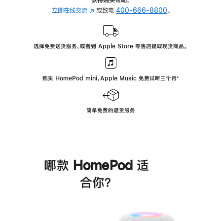
立即在线交流
(在
或致电
400-666-8800
。
新
窗
口
选择免费送货服务，或者到 Apple Store 零售店提取现货商品。
中
打
开)
购买 HomePod mini，Apple Music 免费试听三个月
脚
⁺
注
简单免费的退货服务
哪款 HomePod 适
合你？
进
一
步