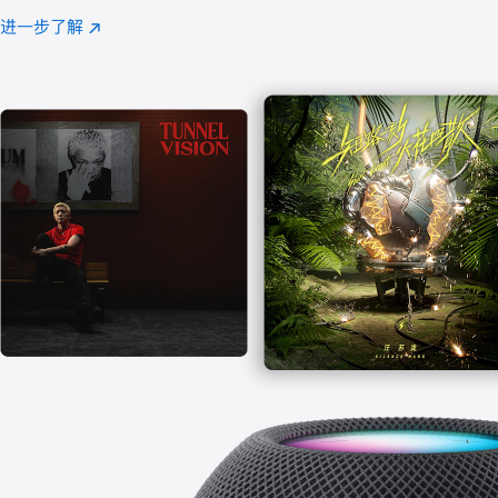
注
进一步了解
Apple
(在
Music
新
窗
口
中
打
开)