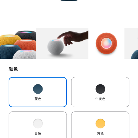
图库
图像
1
图库
图像
2
图库
图像
3
颜色
蓝色
午夜色
白色
黄色