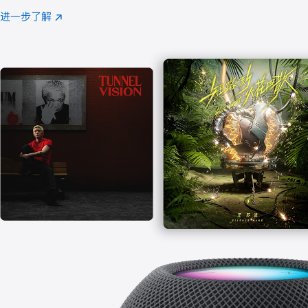
注
进一步了解
Apple
(在
Music
新
窗
口
中
打
开)