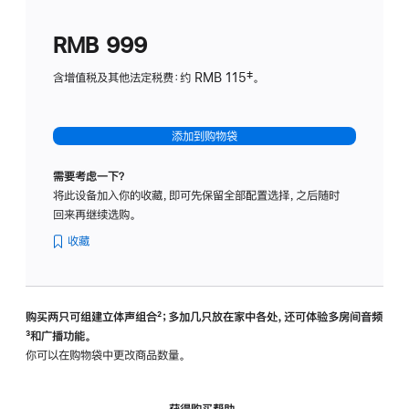
划
(适
RMB 999
用
于
含增值税及其他法定税费：约 RMB 115‡。
HomeP
mini)
添加到购物袋
需要考虑一下？
将此设备加入你的收藏，即可先保留全部配置选择，之后随时
回来再继续选购。
收藏
购买两只可组建立体声组合
脚
²；多加几只放在家中各处，还可体验多‍房‍间音频
脚
³和广播功能。
注
注
你可以在购物袋中更改商品数量。
获得购买帮助，