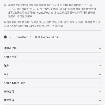
温湿度感应功能针对室内和家居场景进行了优化，即环境温度约为 15ºC 至
30ºC、相对湿度约为 30% 至 70% 的场景。在长时间以高音量播放音频等情
况下，准确性可能会降低。HomePod mini 在启动后需要一定时间对传感器进
行校准，才可显示结果。
我们会使用你所在位置，为你更快显示送货选项。我们通过你的 IP 地址，或者你在上次
访问 Apple 网站时输入的位置信息，找到了你的位置。
HomePod
购买 HomePod mini
Apple
选购及了解
Apple 钱包
账户
娱乐
Apple Store 商店
商务应用
教育应用