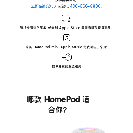
立即在线交流
(在
或致电
400-666-8800
。
新
窗
口
选择免费送货服务，或者到 Apple Store 零售店提取现货商品。
中
打
开)
购买 HomePod mini，Apple Music 免费试听三个月
脚
⁺
注
简单免费的退货服务
哪款 HomePod 适
合你？
进
一
步