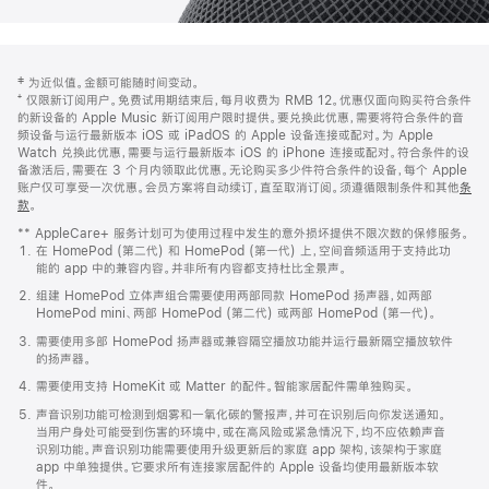
网
脚
‡ 为近似值。金额可能随时间变动。
注
页
⁺ 仅限新订阅用户。免费试用期结束后，每月收费为 RMB 12。优惠仅面向购买符合条件
页
的新设备的 Apple Music 新订阅用户限时提供。要兑换此优惠，需要将符合条件的音
频设备与运行最新版本 iOS 或 iPadOS 的 Apple 设备连接或配对。为 Apple
脚
Watch 兑换此优惠，需要与运行最新版本 iOS 的 iPhone 连接或配对。符合条件的设
备激活后，需要在 3 个月内领取此优惠。无论购买多少件符合条件的设备，每个 Apple
账户仅可享受一次优惠。会员方案将自动续订，直至取消订阅。须遵循限制条件和其他
条
款
。
(在
新
** AppleCare+ 服务计划可为使用过程中发生的意外损坏提供不限次数的保修服务。
窗
在 HomePod (第二代) 和 HomePod (第一代) 上，空间音频适用于支持此功
口
能的 app 中的兼容内容。并非所有内容都支持杜比全景声。
中
打
组建 HomePod 立体声组合需要使用两部同款 HomePod 扬声器，如两部
开)
HomePod mini、两部 HomePod (第二代) 或两部 HomePod (第一代)。
需要使用多部 HomePod 扬声器或兼容隔空播放功能并运行最新隔空播放软件
的扬声器。
需要使用支持 HomeKit 或 Matter 的配件。智能家居配件需单独购买。
声音识别功能可检测到烟雾和一氧化碳的警报声，并可在识别后向你发送通知。
当用户身处可能受到伤害的环境中，或在高风险或紧急情况下，均不应依赖声音
识别功能。声音识别功能需要使用升级更新后的家庭 app 架构，该架构于家庭
app 中单独提供。它要求所有连接家居配件的 Apple 设备均使用最新版本软
件。