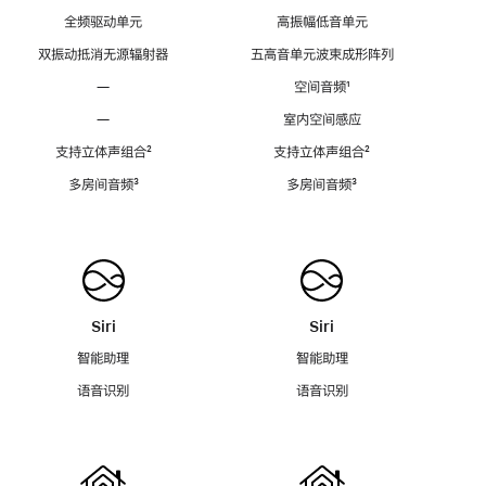
全频驱动单元
高振幅低音单元
双振动抵消无源辐射器
五高音单元波束成形阵列
—
空间音频
脚
¹
注
—
室内空间感应
支持立体声组合
脚
²
支持立体声组合
脚
²
注
注
多房间音频
脚
³
多房间音频
脚
³
注
注
Siri
Siri
智能助理
智能助理
语音识别
语音识别