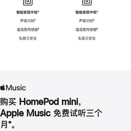
智能家居中枢
脚
⁴
智能家居中枢
脚
⁴
注
注
声音识别
脚
⁵
声音识别
脚
⁵
注
注
温湿度传感器
脚
⁶
温湿度传感器
脚
⁶
注
注
私密又安全
私密又安全
购买 HomePod mini，
Apple Music 免费试听三个
月
脚
⁺。