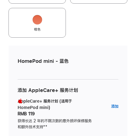
橙色
HomePod mini - 蓝色
添加 AppleCare+ 服务计划
AppleCare+ 服务计划 (适用于
AppleC
添加
HomePod mini)
服
RMB 119
务
获得长达 2 年的不限次数的意外损坏保修服务
和额外技术支持
脚
**
计
注