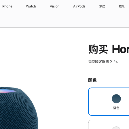
iPhone
Watch
Vision
AirPods
家居
娱乐
购买 Hom
每位顾客限购 2 台。
颜色
蓝色