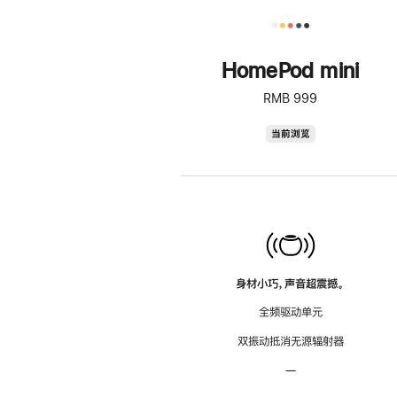
HomePod mini
RMB 999
HomePod
当前浏览
mini
身材小巧，声音超震撼。
全频驱动单元
双振动抵消无源辐射器
—