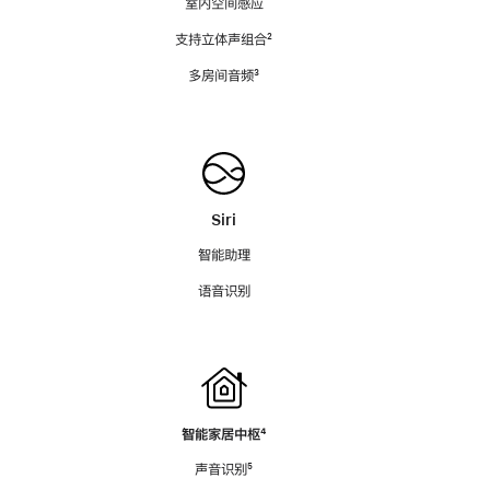
室内空间感应
支持立体声组合
脚
²
注
多房间音频
脚
³
注
Siri
智能助理
语音识别
智能家居中枢
脚
⁴
注
声音识别
脚
⁵