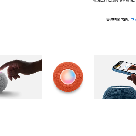
你可以在购物袋中更改商品
获得购买帮助，
立
图库
图像
2
图库
图像
3
图