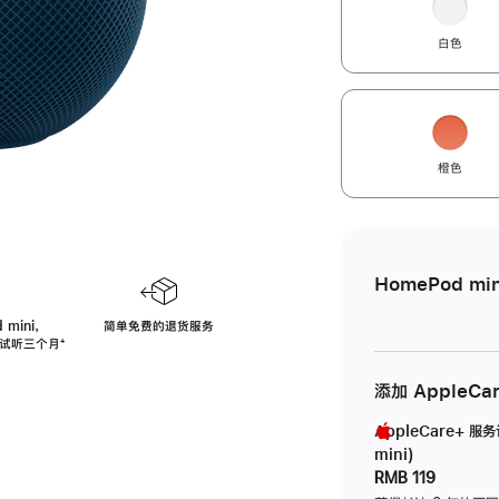
白色
橙色
HomePod min
 mini，
简单免费的退货服务
免费试听三个月
脚
⁺
注
添加 AppleCa
AppleCare+ 服
mini)
RMB 119