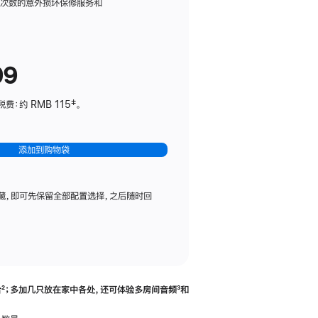
务
限次数的意外损坏保修服务和
计
划
(适
99
用
于
：约 RMB 115‡。
HomePod
mini)
添加到购物袋
藏，即可先保留全部配置选择，之后随时回
合
脚
²；多加几只放在家中各处，还可体验多‍房‍间音频
脚
³和
注
注