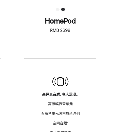
HomePod
RMB 2699
高保真音质，令人沉浸。
高振幅低音单元
五高音单元波束成形阵列
空间音频
脚
¹
注