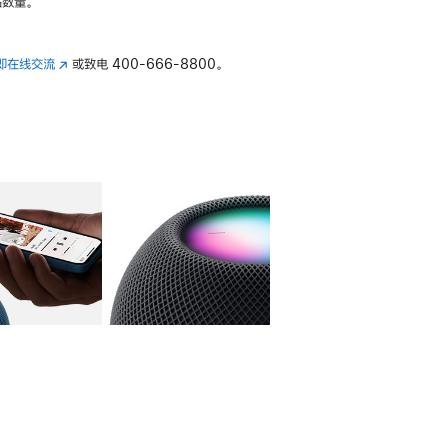
数量。
即在线交流
(在
或致电
400-666-8800。
新
窗
口
中
打
开)
库
图像
4
图库
图像
5