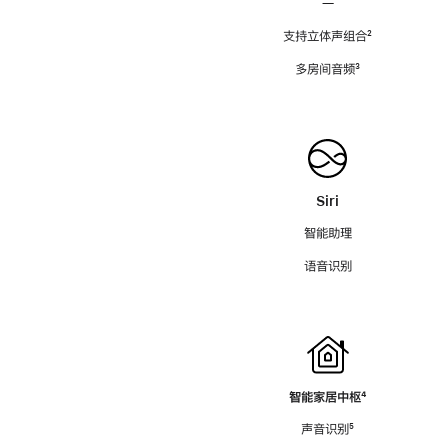
—
支持立体声组合
脚
²
注
多房间音频
脚
³
注
Siri
智能助理
语音识别
智能家居中枢
脚
⁴
注
声音识别
脚
⁵