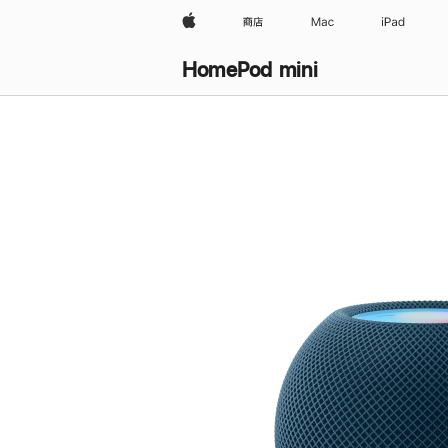
Apple
商店
Mac
iPad
HomePod mini
购
买
HomePod mini