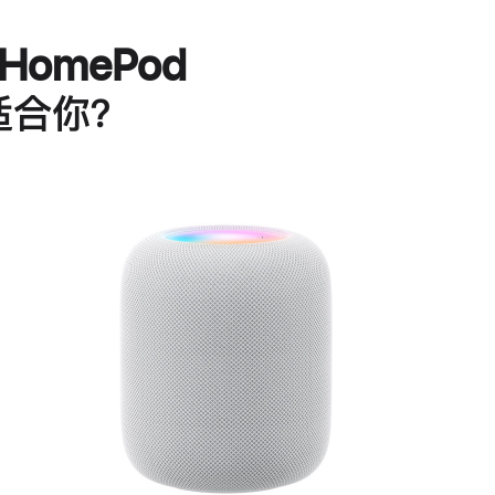
HomePod
适合你？
进
一
步
了
解
HomePod<