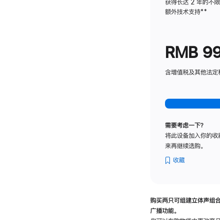
获得长达 2 年的不
额外技术支持
脚
**
注
RMB 9
含增值税及其他法定税费
需要考虑一下？
将此设备加入你的收
来再继续选购。
收藏
购买两只可组建立体声组
广播功能。