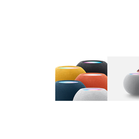
图库
图像
1