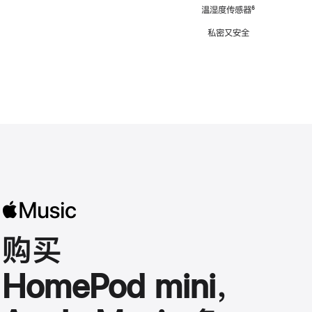
注
温湿度传感器
脚
⁶
注
私密又安全
购买
HomePod mini，