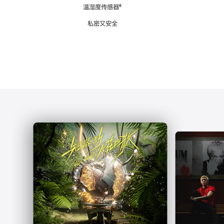
注
温湿度传感器
脚
⁶
注
私密又安全