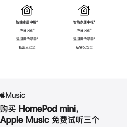
智能家居中枢
脚
⁴
智能家居中枢
脚
⁴
注
注
声音识别
脚
⁵
声音识别
脚
⁵
注
注
温湿度传感器
脚
⁶
温湿度传感器
脚
⁶
注
注
私密又安全
私密又安全
购买 HomePod mini，
Apple Music 免费试听三个