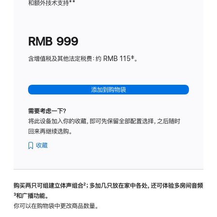
和额外技术支持
脚
**
计
注
划
(适
RMB 999
用
于
含增值税及其他法定税费：约 RMB 115‡。
HomeP
mini)
添加到购物袋
需要考虑一下？
将此设备加入你的收藏，即可先保留全部配置选择，之后随时
回来再继续选购。
收藏
购买两只可组建立体声组合
脚
²；多加几只放在家中各处，还可体验多‍房‍间音频
脚
³和广播功能。
注
注
你可以在购物袋中更改商品数量。