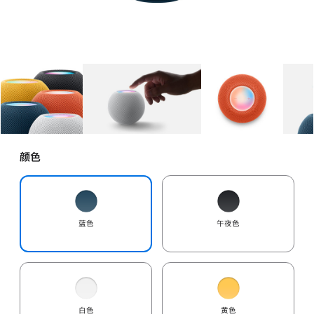
图库
图像
1
图库
图像
2
图库
图像
3
颜色
蓝色
午夜色
白色
黄色