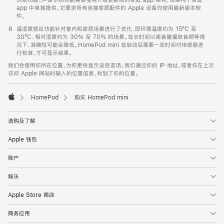
app 中单独提供。它要求所有连接家居配件的 Apple 设备均使用最新版本软
件。
温湿度感应功能针对室内和家居场景进行了优化，即环境温度约为 15ºC 至
30ºC、相对湿度约为 30% 至 70% 的场景。在长时间以高音量播放音频等情
况下，准确性可能会降低。HomePod mini 在启动后需要一定时间对传感器进
行校准，才可显示结果。
我们会使用你所在位置，为你更快显示送货选项。我们通过你的 IP 地址，或者你在上次
访问 Apple 网站时输入的位置信息，找到了你的位置。
HomePod
购买 HomePod mini
Apple
选购及了解
Apple 钱包
账户
娱乐
Apple Store 商店
商务应用