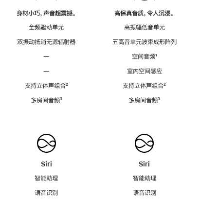
身材小巧，声音超震撼。
高保真音质，令人沉浸。
全频驱动单元
高振幅低音单元
双振动抵消无源辐射器
五高音单元波束成形阵列
—
空间音频
脚
¹
注
—
室内空间感应
支持立体声组合
脚
²
支持立体声组合
脚
²
注
注
多房间音频
脚
³
多房间音频
脚
³
注
注
Siri
Siri
智能助理
智能助理
语音识别
语音识别