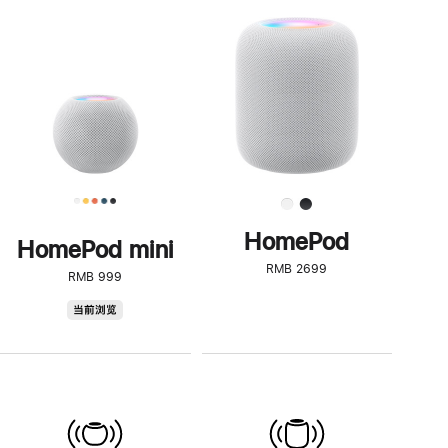
一
步
了
解
HomePod<
HomePod
HomePod mini
RMB 2699
RMB 999
HomePod
当前浏览
mini