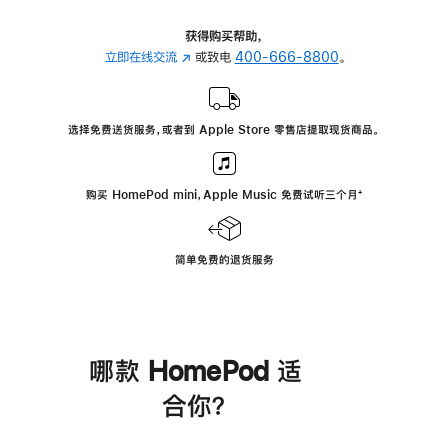
获得购买帮助，
立即在线交流
(在
或致电
400-666-8800
。
新
窗
口
选择免费送货服务，或者到 Apple Store 零售店提取现货商品。
中
打
开)
购买 HomePod mini，Apple Music 免费试听三个月
脚
⁺
注
简单免费的退货服务
哪款 HomePod 适
合你？
进