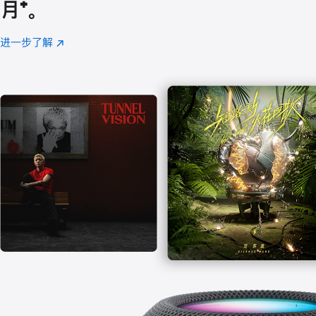
月
脚
⁺。
注
进一步了解
Apple
(在
Music
新
窗
口
中
打
开)