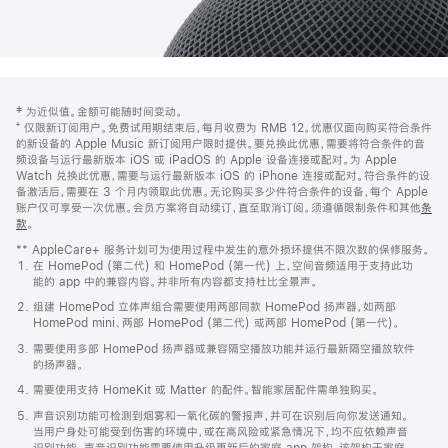
网
脚
‡ 为近似值。金额可能随时间变动。
注
页
⁺ 仅限新订阅用户。免费试用期结束后，每月收费为 RMB 12。优惠仅面向购买符合条件
页
的新设备的 Apple Music 新订阅用户限时提供。要兑换此优惠，需要将符合条件的音
频设备与运行最新版本 iOS 或 iPadOS 的 Apple 设备连接或配对。为 Apple
脚
Watch 兑换此优惠，需要与运行最新版本 iOS 的 iPhone 连接或配对。符合条件的设
备激活后，需要在 3 个月内领取此优惠。无论购买多少件符合条件的设备，每个 Apple
账户仅可享受一次优惠。会员方案将自动续订，直至取消订阅。须遵循限制条件和其他
条
款
。
(在
新
** AppleCare+ 服务计划可为使用过程中发生的意外损坏提供不限次数的保修服务。
窗
在 HomePod (第二代) 和 HomePod (第一代) 上，空间音频适用于支持此功
口
能的 app 中的兼容内容。并非所有内容都支持杜比全景声。
中
打
组建 HomePod 立体声组合需要使用两部同款 HomePod 扬声器，如两部
开)
HomePod mini、两部 HomePod (第二代) 或两部 HomePod (第一代)。
需要使用多部 HomePod 扬声器或兼容隔空播放功能并运行最新隔空播放软件
的扬声器。
需要使用支持 HomeKit 或 Matter 的配件。智能家居配件需单独购买。
声音识别功能可检测到烟雾和一氧化碳的警报声，并可在识别后向你发送通知。
当用户身处可能受到伤害的环境中，或在高风险或紧急情况下，均不应依赖声音
识别功能。声音识别功能需要使用升级更新后的家庭 app 架构，该架构于家庭