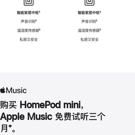
智能家居中枢
脚
⁴
智能家居中枢
脚
⁴
注
注
声音识别
脚
⁵
声音识别
脚
⁵
注
注
温湿度传感器
脚
⁶
温湿度传感器
脚
⁶
注
注
私密又安全
私密又安全
购买 HomePod mini，
Apple Music 免费试听三个
月
脚
⁺。