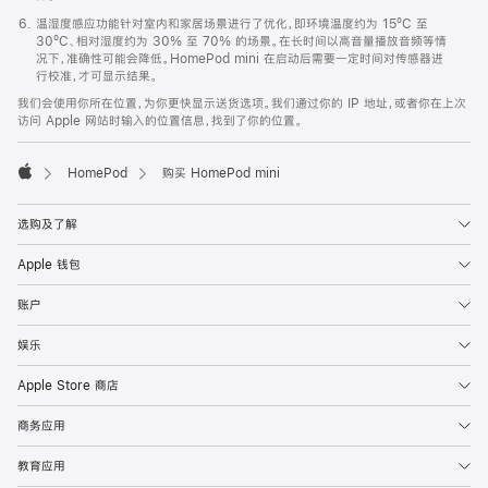
温湿度感应功能针对室内和家居场景进行了优化，即环境温度约为 15ºC 至
30ºC、相对湿度约为 30% 至 70% 的场景。在长时间以高音量播放音频等情
况下，准确性可能会降低。HomePod mini 在启动后需要一定时间对传感器进
行校准，才可显示结果。
我们会使用你所在位置，为你更快显示送货选项。我们通过你的 IP 地址，或者你在上次
访问 Apple 网站时输入的位置信息，找到了你的位置。
HomePod
购买 HomePod mini
Apple
选购及了解
Apple 钱包
账户
娱乐
Apple Store 商店
商务应用
教育应用