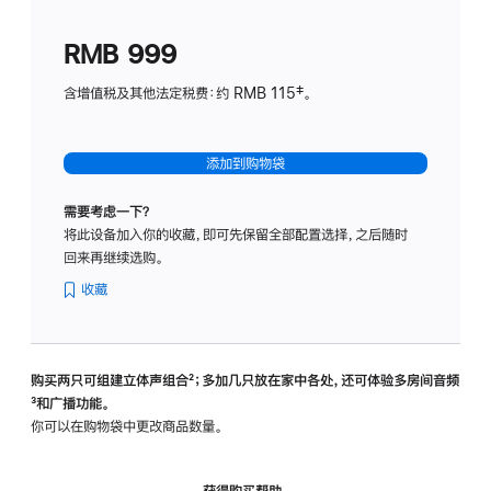
划
(适
RMB 999
用
于
含增值税及其他法定税费：约 RMB 115‡。
HomeP
mini)
添加到购物袋
需要考虑一下？
将此设备加入你的收藏，即可先保留全部配置选择，之后随时
回来再继续选购。
收藏
购买两只可组建立体声组合
脚
²；多加几只放在家中各处，还可体验多‍房‍间音频
脚
³和广播功能。
注
注
你可以在购物袋中更改商品数量。
获得购买帮助，