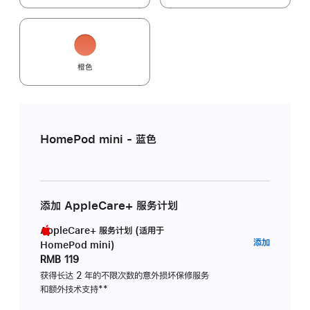
橙色
HomePod mini - 蓝色
添加 AppleCare+ 服务计划
AppleCare+ 服务计划 (适用于
AppleC
添加
HomePod mini)
服
RMB 119
务
获得长达 2 年的不限次数的意外损坏保修服务
和额外技术支持
脚
**
计
注