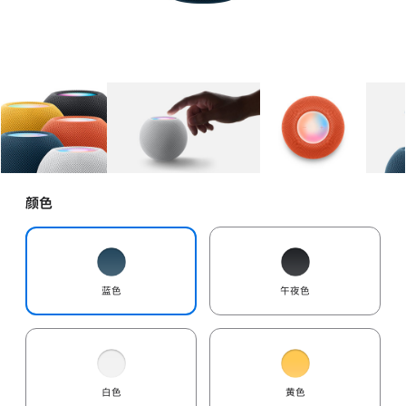
图库
图像
1
图库
图像
2
图库
图像
3
颜色
蓝色
午夜色
白色
黄色