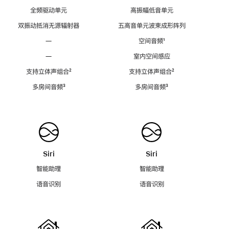
全频驱动单元
高振幅低音单元
双振动抵消无源辐射器
五高音单元波束成形阵列
—
空间音频
脚
¹
注
—
室内空间感应
支持立体声组合
脚
²
支持立体声组合
脚
²
注
注
多房间音频
脚
³
多房间音频
脚
³
注
注
Siri
Siri
智能助理
智能助理
语音识别
语音识别