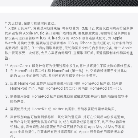
网
脚
‡ 为近似值。金额可能随时间变动。
注
页
⁺ 仅限新订阅用户。免费试用期结束后，每月收费为 RMB 12。优惠仅面向购买符合条件
页
的新设备的 Apple Music 新订阅用户限时提供。要兑换此优惠，需要将符合条件的音
频设备与运行最新版本 iOS 或 iPadOS 的 Apple 设备连接或配对。为 Apple
脚
Watch 兑换此优惠，需要与运行最新版本 iOS 的 iPhone 连接或配对。符合条件的设
备激活后，需要在 3 个月内领取此优惠。无论购买多少件符合条件的设备，每个 Apple
账户仅可享受一次优惠。会员方案将自动续订，直至取消订阅。须遵循限制条件和其他
条
款
。
(在
新
** AppleCare+ 服务计划可为使用过程中发生的意外损坏提供不限次数的保修服务。
窗
在 HomePod (第二代) 和 HomePod (第一代) 上，空间音频适用于支持此功
口
能的 app 中的兼容内容。并非所有内容都支持杜比全景声。
中
打
组建 HomePod 立体声组合需要使用两部同款 HomePod 扬声器，如两部
开)
HomePod mini、两部 HomePod (第二代) 或两部 HomePod (第一代)。
需要使用多部 HomePod 扬声器或兼容隔空播放功能并运行最新隔空播放软件
的扬声器。
需要使用支持 HomeKit 或 Matter 的配件。智能家居配件需单独购买。
声音识别功能可检测到烟雾和一氧化碳的警报声，并可在识别后向你发送通知。
当用户身处可能受到伤害的环境中，或在高风险或紧急情况下，均不应依赖声音
识别功能。声音识别功能需要使用升级更新后的家庭 app 架构，该架构于家庭
app 中单独提供。它要求所有连接家居配件的 Apple 设备均使用最新版本软
件。