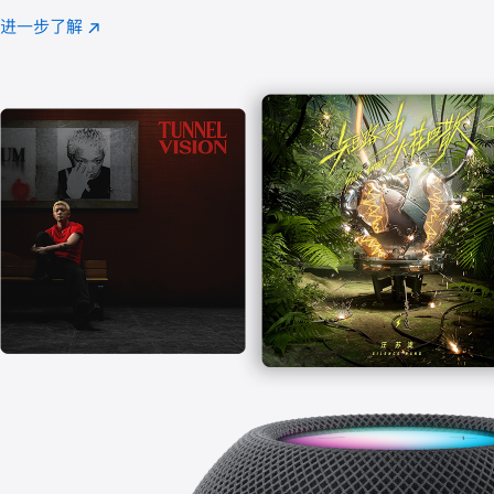
注
进一步了解
Apple
(在
Music
新
窗
口
中
打
开)