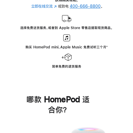
立即在线交流
(在
或致电
400-666-8800
。
新
窗
口
选择免费送货服务，或者到 Apple Store 零售店提取现货商品。
中
打
开)
购买 HomePod mini，Apple Music 免费试听三个月
脚
⁺
注
简单免费的退货服务
哪款 HomePod 适
合你？
进
一
步