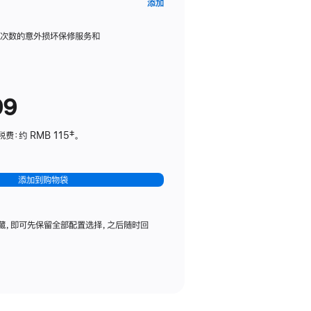
AppleCare+
添加
服
务
限次数的意外损坏保修服务和
计
划
(适
99
用
于
：约 RMB 115‡。
HomePod
mini)
添加到购物袋
藏，即可先保留全部配置选择，之后随时回