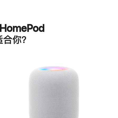
HomePod
适合你？
进
一
步
了
解
HomePod<