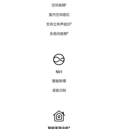
空间音频
脚
¹
注
室内空间感应
支持立体声组合
脚
²
注
多房间音频
脚
³
注
Siri
智能助理
语音识别
智能家居中枢
脚
⁴