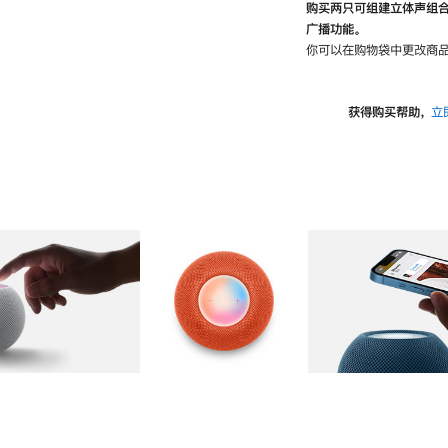
购买两只可组建立体声组
广播功能。
你可以在购物袋中更改商品
获得购买帮助，
立
图库
图像
2
图库
图像
3
图