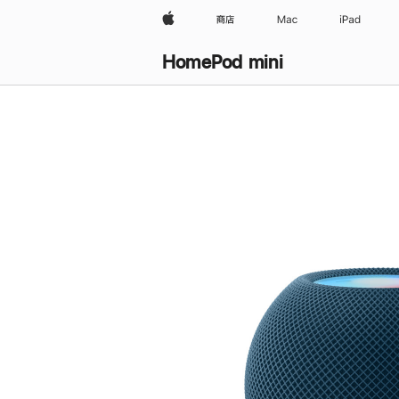
Apple
商店
Mac
iPad
HomePod mini
购
买
HomePod mini