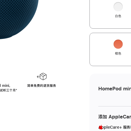
白色
橙色
 mini，
简单免费的退货服务
HomePod min
免费试听三个月
脚
⁺
注
添加 AppleCa
AppleCare+ 服