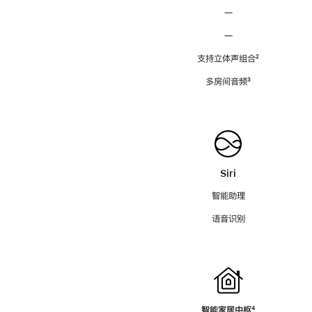
—
—
支持立体声组合
脚
²
注
多房间音频
脚
³
注
Siri
智能助理
语音识别
智能家居中枢
脚
⁴