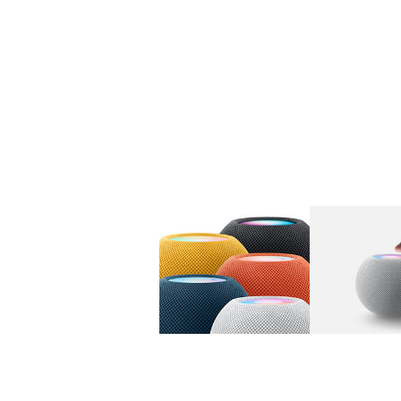
图库
图像
1