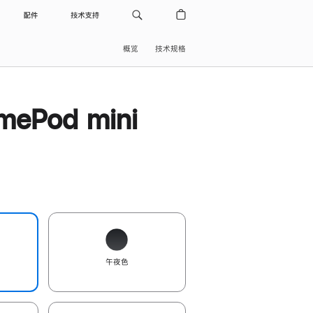
配件
技术支持
概览
技术规格
ePod mini
午夜色