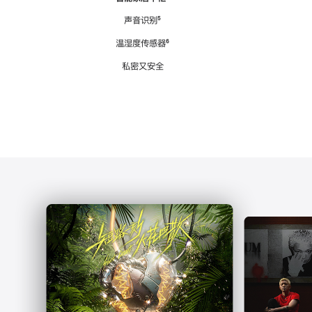
注
声音识别
脚
⁵
注
温湿度传感器
脚
⁶
注
私密又安全