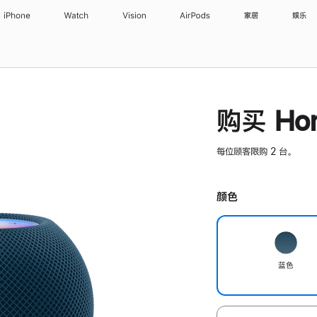
iPhone
Watch
Vision
AirPods
家居
娱乐
购买 Hom
每位顾客限购 2 台。
颜色
蓝色