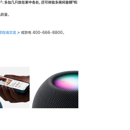
合
脚
²；多加几只放在家中各处，还可体验多‍房‍间音频
脚
³和
注
注
数量。
即在线交流
(在
或致电
400-666-8800。
新
窗
口
中
打
开)
库
图像
4
图库
图像
5