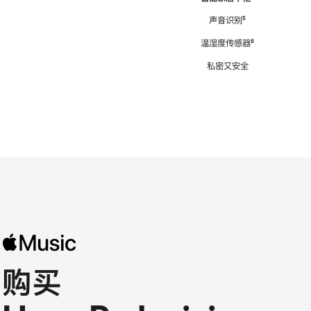
注
声音识别
脚
⁵
注
温湿度传感器
脚
⁶
注
私密又安全
购买