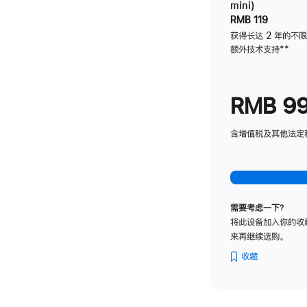
mini)
RMB 119
获得长达 2 年的不
额外技术支持
脚
**
注
RMB 9
含增值税及其他法定税费
需要考虑一下？
将此设备加入你的收
来再继续选购。
收藏