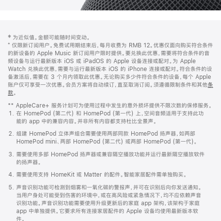
网
脚
‡ 为近似值。金额可能随时间变动。
注
页
⁺ 仅限新订阅用户。免费试用期结束后，每月收费为 RMB 12。优惠仅面向购买符合条件
页
的新设备的 Apple Music 新订阅用户限时提供。要兑换此优惠，需要将符合条件的音
频设备与运行最新版本 iOS 或 iPadOS 的 Apple 设备连接或配对。为 Apple
脚
Watch 兑换此优惠，需要与运行最新版本 iOS 的 iPhone 连接或配对。符合条件的设
备激活后，需要在 3 个月内领取此优惠。无论购买多少件符合条件的设备，每个 Apple
账户仅可享受一次优惠。会员方案将自动续订，直至取消订阅。须遵循限制条件和其他
条
款
。
(在
新
** AppleCare+ 服务计划可为使用过程中发生的意外损坏提供不限次数的保修服务。
窗
在 HomePod (第二代) 和 HomePod (第一代) 上，空间音频适用于支持此功
口
能的 app 中的兼容内容。并非所有内容都支持杜比全景声。
中
打
组建 HomePod 立体声组合需要使用两部同款 HomePod 扬声器，如两部
开)
HomePod mini、两部 HomePod (第二代) 或两部 HomePod (第一代)。
需要使用多部 HomePod 扬声器或兼容隔空播放功能并运行最新隔空播放软件
的扬声器。
需要使用支持 HomeKit 或 Matter 的配件。智能家居配件需单独购买。
声音识别功能可检测到烟雾和一氧化碳的警报声，并可在识别后向你发送通知。
当用户身处可能受到伤害的环境中，或在高风险或紧急情况下，均不应依赖声音
识别功能。声音识别功能需要使用升级更新后的家庭 app 架构，该架构于家庭
app 中单独提供。它要求所有连接家居配件的 Apple 设备均使用最新版本软
件。