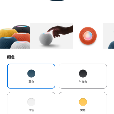
图库
图像
1
图库
图像
2
图库
图像
3
颜色
蓝色
午夜色
白色
黄色