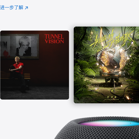
注
进一步了解
Apple
(在
Music
新
窗
口
中
打
开)