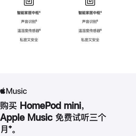
智能家居中枢
脚
⁴
智能家居中枢
脚
⁴
注
注
声音识别
脚
⁵
声音识别
脚
⁵
注
注
温湿度传感器
脚
⁶
温湿度传感器
脚
⁶
注
注
私密又安全
私密又安全
购买 HomePod mini，
Apple Music 免费试听三个
月
脚
⁺。