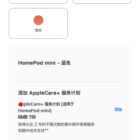
橙色
HomePod mini - 蓝色
添加 AppleCare+ 服务计划
AppleCare+ 服务计划 (适用于
AppleC
添加
HomePod mini)
服
RMB 119
务
获得长达 2 年的不限次数的意外损坏保修服务
和额外技术支持
脚
**
计
注