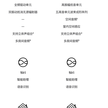
全频驱动单元
高振幅低音单元
双振动抵消无源辐射器
五高音单元波束成形阵列
—
空间音频
脚
¹
注
—
室内空间感应
支持立体声组合
脚
²
支持立体声组合
脚
²
注
注
多房间音频
脚
³
多房间音频
脚
³
注
注
Siri
Siri
智能助理
智能助理
语音识别
语音识别