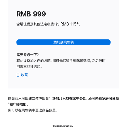
划
(适
RMB 999
用
于
含增值税及其他法定税费：约 RMB 115‡。
HomeP
mini)
添加到购物袋
需要考虑一下？
将此设备加入你的收藏，即可先保留全部配置选择，之后随时
回来再继续选购。
收藏
购买两只可组建立体声组合
脚
²；多加几只放在家中各处，还可体验多‍房‍间音频
脚
³和广播功能。
注
注
你可以在购物袋中更改商品数量。
获得购买帮助，