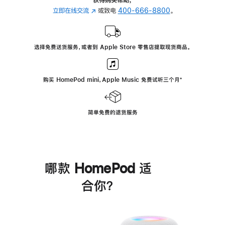
立即在线交流
(在
或致电
400-666-8800
。
新
窗
口
选择免费送货服务，或者到 Apple Store 零售店提取现货商品。
中
打
开)
购买 HomePod mini，Apple Music 免费试听三个月
脚
⁺
注
简单免费的退货服务
哪款 HomePod 适
合你？
进
一
步