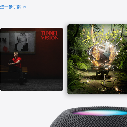
注
进一步了解
Apple
(在
Music
新
窗
口
中
打
开)