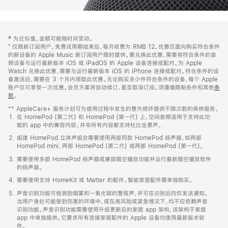
网
脚
‡ 为近似值。金额可能随时间变动。
注
页
⁺ 仅限新订阅用户。免费试用期结束后，每月收费为 RMB 12。优惠仅面向购买符合条件
页
的新设备的 Apple Music 新订阅用户限时提供。要兑换此优惠，需要将符合条件的音
频设备与运行最新版本 iOS 或 iPadOS 的 Apple 设备连接或配对。为 Apple
脚
Watch 兑换此优惠，需要与运行最新版本 iOS 的 iPhone 连接或配对。符合条件的设
备激活后，需要在 3 个月内领取此优惠。无论购买多少件符合条件的设备，每个 Apple
账户仅可享受一次优惠。会员方案将自动续订，直至取消订阅。须遵循限制条件和其他
条
款
。
(在
新
** AppleCare+ 服务计划可为使用过程中发生的意外损坏提供不限次数的保修服务。
窗
在 HomePod (第二代) 和 HomePod (第一代) 上，空间音频适用于支持此功
口
能的 app 中的兼容内容。并非所有内容都支持杜比全景声。
中
打
组建 HomePod 立体声组合需要使用两部同款 HomePod 扬声器，如两部
开)
HomePod mini、两部 HomePod (第二代) 或两部 HomePod (第一代)。
需要使用多部 HomePod 扬声器或兼容隔空播放功能并运行最新隔空播放软件
的扬声器。
需要使用支持 HomeKit 或 Matter 的配件。智能家居配件需单独购买。
声音识别功能可检测到烟雾和一氧化碳的警报声，并可在识别后向你发送通知。
当用户身处可能受到伤害的环境中，或在高风险或紧急情况下，均不应依赖声音
识别功能。声音识别功能需要使用升级更新后的家庭 app 架构，该架构于家庭
app 中单独提供。它要求所有连接家居配件的 Apple 设备均使用最新版本软
件。