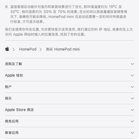
温湿度感应功能针对室内和家居场景进行了优化，即环境温度约为 15ºC 至
30ºC、相对湿度约为 30% 至 70% 的场景。在长时间以高音量播放音频等情
况下，准确性可能会降低。HomePod mini 在启动后需要一定时间对传感器进
行校准，才可显示结果。
我们会使用你所在位置，为你更快显示送货选项。我们通过你的 IP 地址，或者你在上次
访问 Apple 网站时输入的位置信息，找到了你的位置。
HomePod
购买 HomePod mini
Apple
选购及了解
Apple 钱包
账户
娱乐
Apple Store 商店
商务应用
教育应用