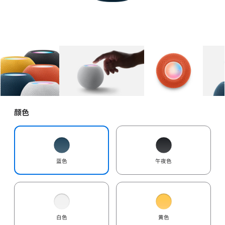
图库
图像
1
图库
图像
2
图库
图像
3
颜色
蓝色
午夜色
白色
黄色