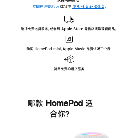
立即在线交流
(在
或致电
400-666-8800
。
新
窗
口
选择免费送货服务，或者到 Apple Store 零售店提取现货商品。
中
打
开)
购买 HomePod mini，Apple Music 免费试听三个月
脚
⁺
注
简单免费的退货服务
哪款 HomePod 适
合你？
进
一
步