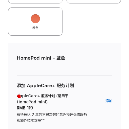
橙色
HomePod mini - 蓝色
添加 AppleCare+ 服务计划
AppleCare+ 服务计划 (适用于
AppleC
添加
HomePod mini)
服
RMB 119
务
获得长达 2 年的不限次数的意外损坏保修服务
和额外技术支持
脚
**
计
注