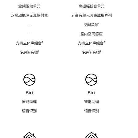
全频驱动单元
高振幅低音单元
双振动抵消无源辐射器
五高音单元波束成形阵列
—
空间音频
脚
¹
注
—
室内空间感应
支持立体声组合
脚
²
支持立体声组合
脚
²
注
注
多房间音频
脚
³
多房间音频
脚
³
注
注
Siri
Siri
智能助理
智能助理
语音识别
语音识别