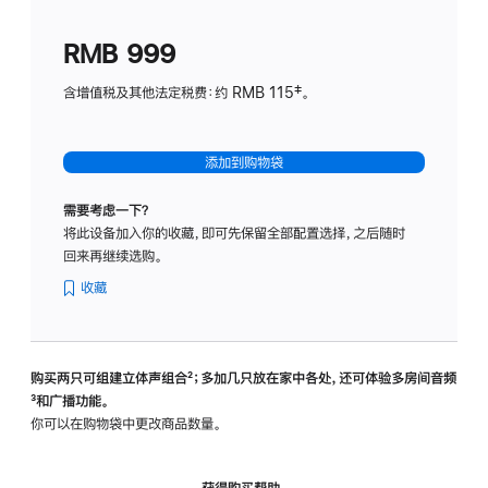
划
(适
RMB 999
用
于
含增值税及其他法定税费：约 RMB 115‡。
HomeP
mini)
添加到购物袋
需要考虑一下？
将此设备加入你的收藏，即可先保留全部配置选择，之后随时
回来再继续选购。
收藏
购买两只可组建立体声组合
脚
²；多加几只放在家中各处，还可体验多‍房‍间音频
脚
³和广播功能。
注
注
你可以在购物袋中更改商品数量。
获得购买帮助，