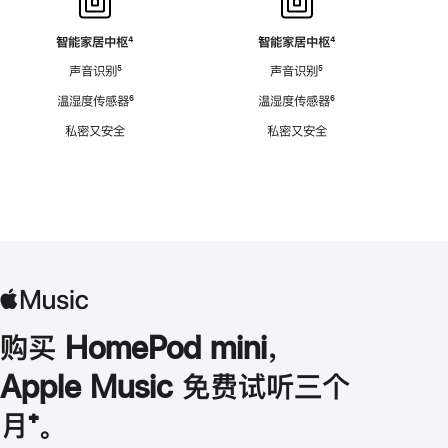
智能家居中枢
脚
⁴
智能家居中枢
脚
⁴
注
注
声音识别
脚
⁵
声音识别
脚
⁵
注
注
温湿度传感器
脚
⁶
温湿度传感器
脚
⁶
注
注
私密又安全
私密又安全
购买 HomePod mini，
Apple Music 免费试听三个
月
脚
⁺。