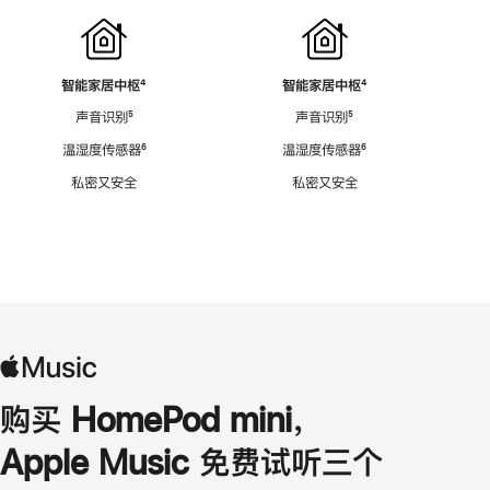
智能家居中枢
脚
⁴
智能家居中枢
脚
⁴
注
注
声音识别
脚
⁵
声音识别
脚
⁵
注
注
温湿度传感器
脚
⁶
温湿度传感器
脚
⁶
注
注
私密又安全
私密又安全
购买 HomePod mini，
Apple Music 免费试听三个