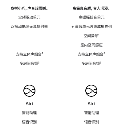
身材小巧，声音超震撼。
高保真音质，令人沉浸。
全频驱动单元
高振幅低音单元
双振动抵消无源辐射器
五高音单元波束成形阵列
—
空间音频
脚
¹
注
—
室内空间感应
支持立体声组合
脚
²
支持立体声组合
脚
²
注
注
多房间音频
脚
³
多房间音频
脚
³
注
注
Siri
Siri
智能助理
智能助理
语音识别
语音识别