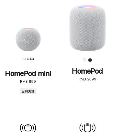
一
步
了
解
HomePod<
HomePod
HomePod mini
RMB 2699
RMB 999
HomePod
当前浏览
mini