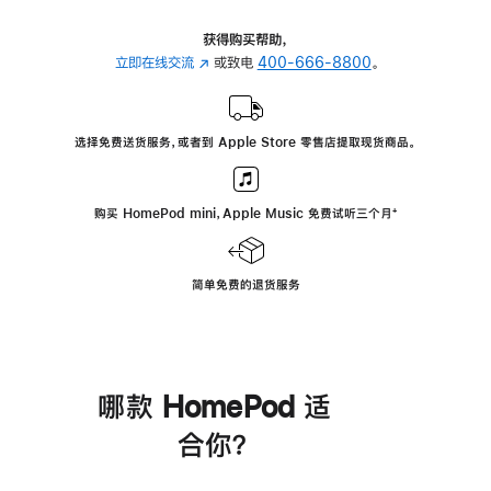
获得购买帮助，
立即在线交流
(在
或致电
400-666-8800
。
新
窗
口
选择免费送货服务，或者到 Apple Store 零售店提取现货商品。
中
打
开)
购买 HomePod mini，Apple Music 免费试听三个月
脚
⁺
注
简单免费的退货服务
哪款 HomePod 适
合你？
进