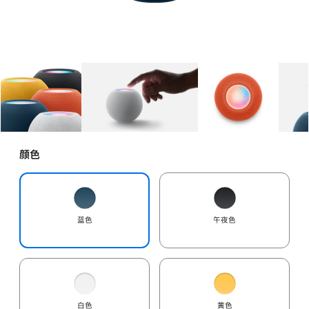
图库
图像
1
图库
图像
2
图库
图像
3
颜色
蓝色
午夜色
白色
黄色