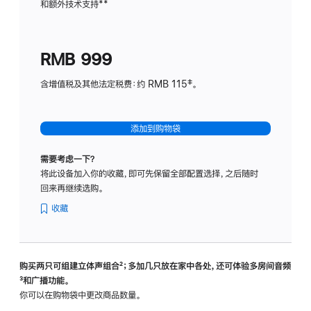
和额外技术支持
脚
**
计
注
划
(适
RMB 999
用
于
含增值税及其他法定税费：约 RMB 115‡。
HomeP
mini)
添加到购物袋
需要考虑一下？
将此设备加入你的收藏，即可先保留全部配置选择，之后随时
回来再继续选购。
收藏
购买两只可组建立体声组合
脚
²；多加几只放在家中各处，还可体验多‍房‍间音频
脚
³和广播功能。
注
注
你可以在购物袋中更改商品数量。