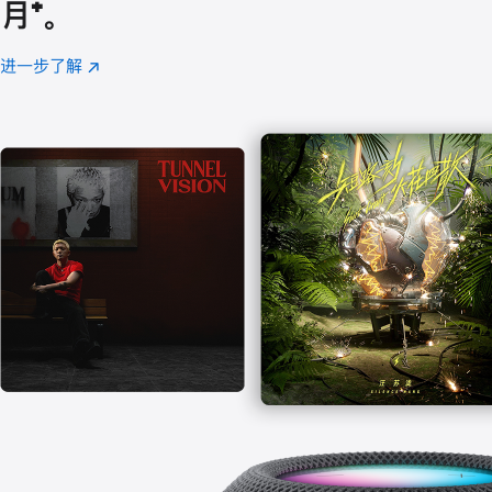
月
脚
⁺。
注
进一步了解
Apple
(在
Music
新
窗
口
中
打
开)