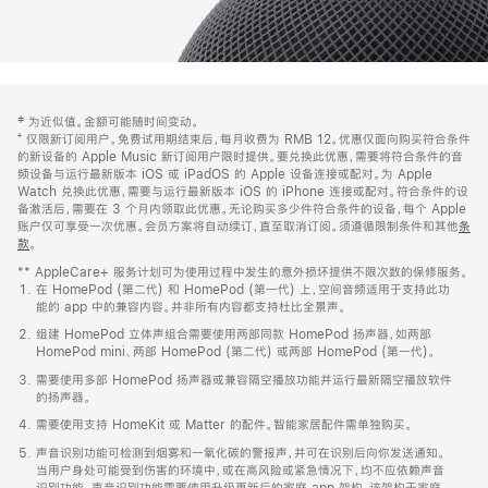
网
脚
‡ 为近似值。金额可能随时间变动。
注
页
⁺ 仅限新订阅用户。免费试用期结束后，每月收费为 RMB 12。优惠仅面向购买符合条件
页
的新设备的 Apple Music 新订阅用户限时提供。要兑换此优惠，需要将符合条件的音
频设备与运行最新版本 iOS 或 iPadOS 的 Apple 设备连接或配对。为 Apple
脚
Watch 兑换此优惠，需要与运行最新版本 iOS 的 iPhone 连接或配对。符合条件的设
备激活后，需要在 3 个月内领取此优惠。无论购买多少件符合条件的设备，每个 Apple
账户仅可享受一次优惠。会员方案将自动续订，直至取消订阅。须遵循限制条件和其他
条
款
。
(在
新
** AppleCare+ 服务计划可为使用过程中发生的意外损坏提供不限次数的保修服务。
窗
在 HomePod (第二代) 和 HomePod (第一代) 上，空间音频适用于支持此功
口
能的 app 中的兼容内容。并非所有内容都支持杜比全景声。
中
打
组建 HomePod 立体声组合需要使用两部同款 HomePod 扬声器，如两部
开)
HomePod mini、两部 HomePod (第二代) 或两部 HomePod (第一代)。
需要使用多部 HomePod 扬声器或兼容隔空播放功能并运行最新隔空播放软件
的扬声器。
需要使用支持 HomeKit 或 Matter 的配件。智能家居配件需单独购买。
声音识别功能可检测到烟雾和一氧化碳的警报声，并可在识别后向你发送通知。
当用户身处可能受到伤害的环境中，或在高风险或紧急情况下，均不应依赖声音
识别功能。声音识别功能需要使用升级更新后的家庭 app 架构，该架构于家庭