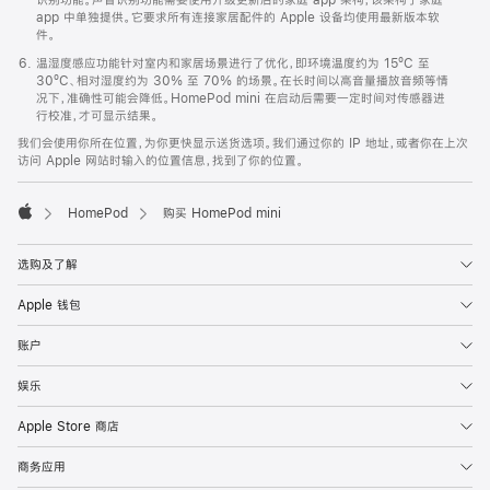
app 中单独提供。它要求所有连接家居配件的 Apple 设备均使用最新版本软
件。
温湿度感应功能针对室内和家居场景进行了优化，即环境温度约为 15ºC 至
30ºC、相对湿度约为 30% 至 70% 的场景。在长时间以高音量播放音频等情
况下，准确性可能会降低。HomePod mini 在启动后需要一定时间对传感器进
行校准，才可显示结果。
我们会使用你所在位置，为你更快显示送货选项。我们通过你的 IP 地址，或者你在上次
访问 Apple 网站时输入的位置信息，找到了你的位置。
HomePod
购买 HomePod mini
Apple
选购及了解
Apple 钱包
账户
娱乐
Apple Store 商店
商务应用