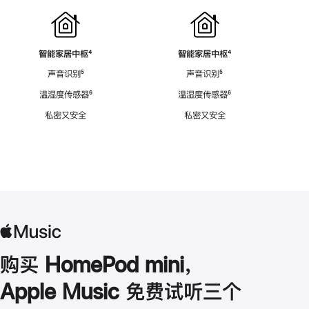
智能家居中枢
脚
⁴
智能家居中枢
脚
⁴
注
注
声音识别
脚
⁵
声音识别
脚
⁵
注
注
温湿度传感器
脚
⁶
温湿度传感器
脚
⁶
注
注
私密又安全
私密又安全
购买 HomePod mini，
Apple Music 免费试听三个