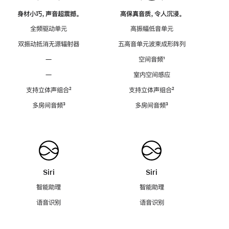
身材小巧，声音超震撼。
高保真音质，令人沉浸。
全频驱动单元
高振幅低音单元
双振动抵消无源辐射器
五高音单元波束成形阵列
—
空间音频
脚
¹
注
—
室内空间感应
支持立体声组合
脚
²
支持立体声组合
脚
²
注
注
多房间音频
脚
³
多房间音频
脚
³
注
注
Siri
Siri
智能助理
智能助理
语音识别
语音识别