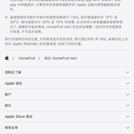
app 中单独提供。它要求所有连接家居配件的 Apple 设备均使用最新版本软
件。
温湿度感应功能针对室内和家居场景进行了优化，即环境温度约为 15ºC 至
30ºC、相对湿度约为 30% 至 70% 的场景。在长时间以高音量播放音频等情
况下，准确性可能会降低。HomePod mini 在启动后需要一定时间对传感器进
行校准，才可显示结果。
我们会使用你所在位置，为你更快显示送货选项。我们通过你的 IP 地址，或者你在上次
访问 Apple 网站时输入的位置信息，找到了你的位置。
HomePod
购买 HomePod mini
Apple
选购及了解
Apple 钱包
账户
娱乐
Apple Store 商店
商务应用