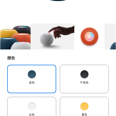
图库
图像
1
图库
图像
2
图库
图像
3
颜色
蓝色
午夜色
白色
黄色