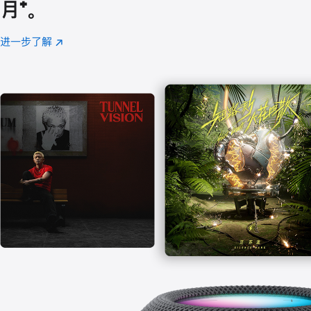
月
脚
⁺。
注
进一步了解
Apple
(在
Music
新
窗
口
中
打
开)