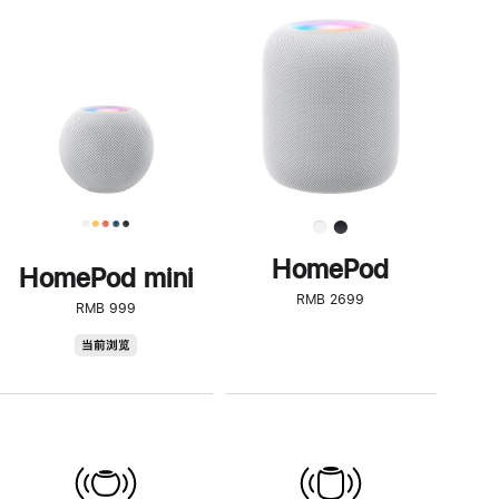
一
步
了
解
HomePod<
HomePod
HomePod mini
RMB 2699
RMB 999
HomePod
当前浏览
mini