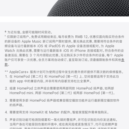
网
脚
‡ 为近似值。金额可能随时间变动。
注
页
⁺ 仅限新订阅用户。免费试用期结束后，每月收费为 RMB 12。优惠仅面向购买符合条件
页
的新设备的 Apple Music 新订阅用户限时提供。要兑换此优惠，需要将符合条件的音
频设备与运行最新版本 iOS 或 iPadOS 的 Apple 设备连接或配对。为 Apple
脚
Watch 兑换此优惠，需要与运行最新版本 iOS 的 iPhone 连接或配对。符合条件的设
备激活后，需要在 3 个月内领取此优惠。无论购买多少件符合条件的设备，每个 Apple
账户仅可享受一次优惠。会员方案将自动续订，直至取消订阅。须遵循限制条件和其他
条
款
。
(在
新
** AppleCare+ 服务计划可为使用过程中发生的意外损坏提供不限次数的保修服务。
窗
在 HomePod (第二代) 和 HomePod (第一代) 上，空间音频适用于支持此功
口
能的 app 中的兼容内容。并非所有内容都支持杜比全景声。
中
打
组建 HomePod 立体声组合需要使用两部同款 HomePod 扬声器，如两部
开)
HomePod mini、两部 HomePod (第二代) 或两部 HomePod (第一代)。
需要使用多部 HomePod 扬声器或兼容隔空播放功能并运行最新隔空播放软件
的扬声器。
需要使用支持 HomeKit 或 Matter 的配件。智能家居配件需单独购买。
声音识别功能可检测到烟雾和一氧化碳的警报声，并可在识别后向你发送通知。
当用户身处可能受到伤害的环境中，或在高风险或紧急情况下，均不应依赖声音
识别功能。声音识别功能需要使用升级更新后的家庭 app 架构，该架构于家庭