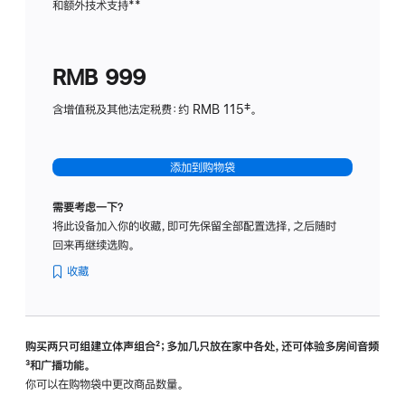
和额外技术支持
脚
**
计
注
划
(适
RMB 999
用
于
含增值税及其他法定税费：约 RMB 115‡。
HomeP
mini)
添加到购物袋
需要考虑一下？
将此设备加入你的收藏，即可先保留全部配置选择，之后随时
回来再继续选购。
收藏
购买两只可组建立体声组合
脚
²；多加几只放在家中各处，还可体验多‍房‍间音频
脚
³和广播功能。
注
注
你可以在购物袋中更改商品数量。