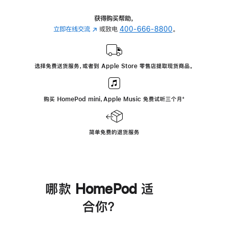
获得购买帮助，
立即在线交流
(在
或致电
400-666-8800
。
新
窗
口
选择免费送货服务，或者到 Apple Store 零售店提取现货商品。
中
打
开)
购买 HomePod mini，Apple Music 免费试听三个月
脚
⁺
注
简单免费的退货服务
哪款 HomePod 适
合你？
进