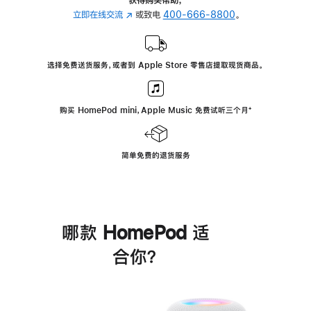
立即在线交流
(在
或致电
400-666-8800
。
新
窗
口
选择免费送货服务，或者到 Apple Store 零售店提取现货商品。
中
打
开)
购买 HomePod mini，Apple Music 免费试听三个月
脚
⁺
注
简单免费的退货服务
哪款 HomePod 适
合你？
进
一
步