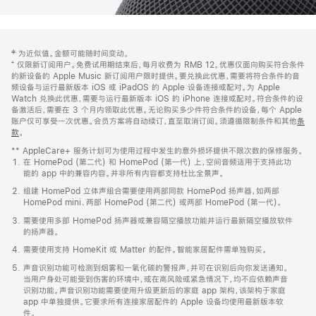
网
脚
‡ 为近似值。金额可能随时间变动。
注
页
⁺ 仅限新订阅用户。免费试用期结束后，每月收费为 RMB 12。优惠仅面向购买符合条件
页
的新设备的 Apple Music 新订阅用户限时提供。要兑换此优惠，需要将符合条件的音
频设备与运行最新版本 iOS 或 iPadOS 的 Apple 设备连接或配对。为 Apple
脚
Watch 兑换此优惠，需要与运行最新版本 iOS 的 iPhone 连接或配对。符合条件的设
备激活后，需要在 3 个月内领取此优惠。无论购买多少件符合条件的设备，每个 Apple
账户仅可享受一次优惠。会员方案将自动续订，直至取消订阅。须遵循限制条件和其他
条
款
。
(在
新
** AppleCare+ 服务计划可为使用过程中发生的意外损坏提供不限次数的保修服务。
窗
在 HomePod (第二代) 和 HomePod (第一代) 上，空间音频适用于支持此功
口
能的 app 中的兼容内容。并非所有内容都支持杜比全景声。
中
打
组建 HomePod 立体声组合需要使用两部同款 HomePod 扬声器，如两部
开)
HomePod mini、两部 HomePod (第二代) 或两部 HomePod (第一代)。
需要使用多部 HomePod 扬声器或兼容隔空播放功能并运行最新隔空播放软件
的扬声器。
需要使用支持 HomeKit 或 Matter 的配件。智能家居配件需单独购买。
声音识别功能可检测到烟雾和一氧化碳的警报声，并可在识别后向你发送通知。
当用户身处可能受到伤害的环境中，或在高风险或紧急情况下，均不应依赖声音
识别功能。声音识别功能需要使用升级更新后的家庭 app 架构，该架构于家庭
app 中单独提供。它要求所有连接家居配件的 Apple 设备均使用最新版本软
件。