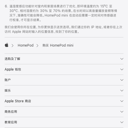
温湿度感应功能针对室内和家居场景进行了优化，即环境温度约为 15ºC 至
30ºC、相对湿度约为 30% 至 70% 的场景。在长时间以高音量播放音频等情
况下，准确性可能会降低。HomePod mini 在启动后需要一定时间对传感器进
行校准，才可显示结果。
我们会使用你所在位置，为你更快显示送货选项。我们通过你的 IP 地址，或者你在上次
访问 Apple 网站时输入的位置信息，找到了你的位置。
HomePod
购买 HomePod mini
Apple
选购及了解
Apple 钱包
账户
娱乐
Apple Store 商店
商务应用
教育应用