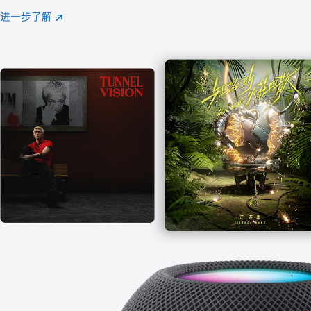
注
进一步了解
Apple
(在
Music
新
窗
口
中
打
开)