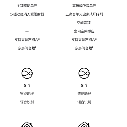
全频驱动单元
高振幅低音单元
双振动抵消无源辐射器
五高音单元波束成形阵列
—
空间音频
脚
¹
注
—
室内空间感应
支持立体声组合
脚
²
支持立体声组合
脚
²
注
注
多房间音频
脚
³
多房间音频
脚
³
注
注
Siri
Siri
智能助理
智能助理
语音识别
语音识别