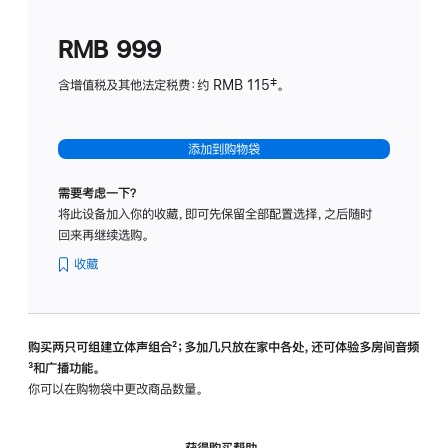
划
(适
RMB 999
用
于
含增值税及其他法定税费：约 RMB 115‡。
HomeP
mini)
添加到购物袋
需要考虑一下？
将此设备加入你的收藏，即可先保留全部配置选择，之后随时
回来再继续选购。
收藏
购买两只可组建立体声组合
脚
²；多加几只放在家中各处，还可体验多‍房‍间音频
脚
³和广播功能。
注
注
你可以在购物袋中更改商品数量。
获得购买帮助，