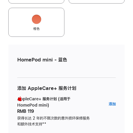
橙色
HomePod mini - 蓝色
添加 AppleCare+ 服务计划
AppleCare+ 服务计划 (适用于
AppleC
添加
HomePod mini)
服
RMB 119
务
获得长达 2 年的不限次数的意外损坏保修服务
和额外技术支持
脚
**
计
注