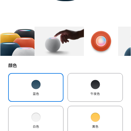
图库
图像
1
图库
图像
2
图库
图像
3
颜色
蓝色
午夜色
白色
黄色