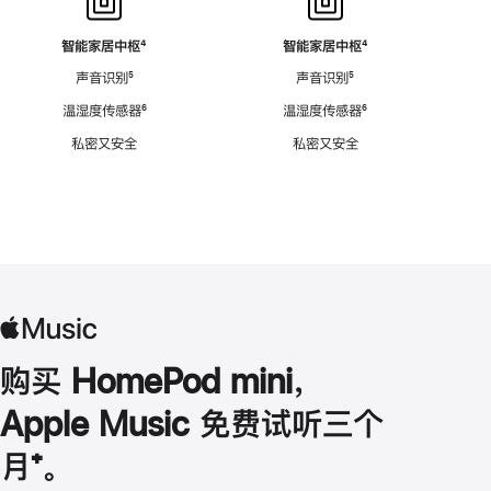
智能家居中枢
脚
⁴
智能家居中枢
脚
⁴
注
注
声音识别
脚
⁵
声音识别
脚
⁵
注
注
温湿度传感器
脚
⁶
温湿度传感器
脚
⁶
注
注
私密又安全
私密又安全
购买 HomePod mini，
Apple Music 免费试听三个
月
脚
⁺。