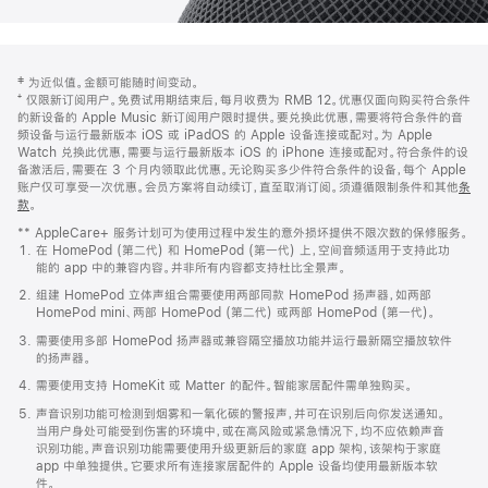
网
脚
‡ 为近似值。金额可能随时间变动。
注
页
⁺ 仅限新订阅用户。免费试用期结束后，每月收费为 RMB 12。优惠仅面向购买符合条件
页
的新设备的 Apple Music 新订阅用户限时提供。要兑换此优惠，需要将符合条件的音
频设备与运行最新版本 iOS 或 iPadOS 的 Apple 设备连接或配对。为 Apple
脚
Watch 兑换此优惠，需要与运行最新版本 iOS 的 iPhone 连接或配对。符合条件的设
备激活后，需要在 3 个月内领取此优惠。无论购买多少件符合条件的设备，每个 Apple
账户仅可享受一次优惠。会员方案将自动续订，直至取消订阅。须遵循限制条件和其他
条
款
。
(在
新
** AppleCare+ 服务计划可为使用过程中发生的意外损坏提供不限次数的保修服务。
窗
在 HomePod (第二代) 和 HomePod (第一代) 上，空间音频适用于支持此功
口
能的 app 中的兼容内容。并非所有内容都支持杜比全景声。
中
打
组建 HomePod 立体声组合需要使用两部同款 HomePod 扬声器，如两部
开)
HomePod mini、两部 HomePod (第二代) 或两部 HomePod (第一代)。
需要使用多部 HomePod 扬声器或兼容隔空播放功能并运行最新隔空播放软件
的扬声器。
需要使用支持 HomeKit 或 Matter 的配件。智能家居配件需单独购买。
声音识别功能可检测到烟雾和一氧化碳的警报声，并可在识别后向你发送通知。
当用户身处可能受到伤害的环境中，或在高风险或紧急情况下，均不应依赖声音
识别功能。声音识别功能需要使用升级更新后的家庭 app 架构，该架构于家庭
app 中单独提供。它要求所有连接家居配件的 Apple 设备均使用最新版本软
件。