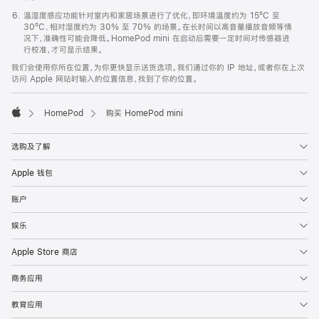
温湿度感应功能针对室内和家居场景进行了优化，即环境温度约为 15ºC 至
30ºC、相对湿度约为 30% 至 70% 的场景。在长时间以高音量播放音频等情
况下，准确性可能会降低。HomePod mini 在启动后需要一定时间对传感器进
行校准，才可显示结果。
我们会使用你所在位置，为你更快显示送货选项。我们通过你的 IP 地址，或者你在上次
访问 Apple 网站时输入的位置信息，找到了你的位置。
HomePod
购买 HomePod mini
Apple
选购及了解
Apple 钱包
账户
娱乐
Apple Store 商店
商务应用
教育应用