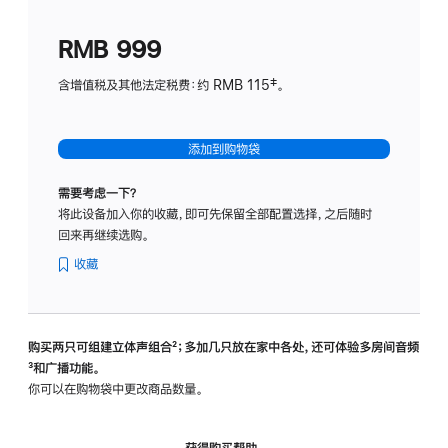
划
(适
RMB 999
用
于
含增值税及其他法定税费：约 RMB 115‡。
HomeP
mini)
添加到购物袋
需要考虑一下？
将此设备加入你的收藏，即可先保留全部配置选择，之后随时
回来再继续选购。
收藏
购买两只可组建立体声组合
脚
²；多加几只放在家中各处，还可体验多‍房‍间音频
脚
³和广播功能。
注
注
你可以在购物袋中更改商品数量。
获得购买帮助，