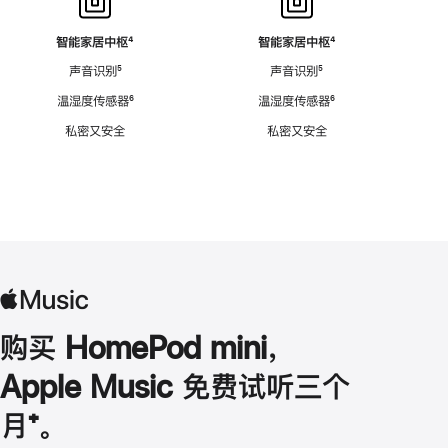
智能家居中枢
脚
⁴
智能家居中枢
脚
⁴
注
注
声音识别
脚
⁵
声音识别
脚
⁵
注
注
温湿度传感器
脚
⁶
温湿度传感器
脚
⁶
注
注
私密又安全
私密又安全
购买 HomePod mini，
Apple Music 免费试听三个
月
脚
⁺。