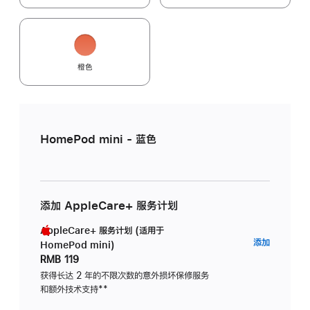
橙色
HomePod mini - 蓝色
添加 AppleCare+ 服务计划
AppleCare+ 服务计划 (适用于
AppleC
添加
HomePod mini)
服
RMB 119
务
获得长达 2 年的不限次数的意外损坏保修服务
和额外技术支持
脚
**
计
注