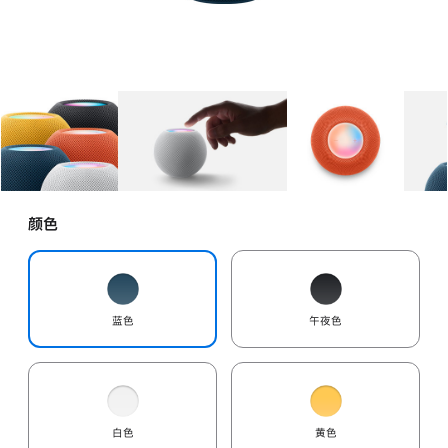
图库
图像
1
图库
图像
2
图库
图像
3
颜色
蓝色
午夜色
白色
黄色