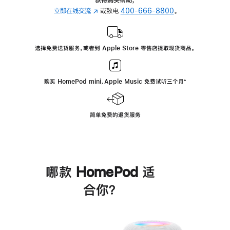
立即在线交流
(在
或致电
400-666-8800
。
新
窗
口
选择免费送货服务，或者到 Apple Store 零售店提取现货商品。
中
打
开)
购买 HomePod mini，Apple Music 免费试听三个月
脚
⁺
注
简单免费的退货服务
哪款 HomePod 适
合你？
进
一
步