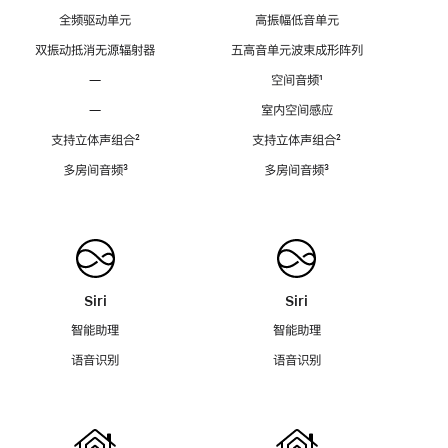
全频驱动单元
高振幅低音单元
双振动抵消无源辐射器
五高音单元波束成形阵列
—
空间音频
脚
¹
注
—
室内空间感应
支持立体声组合
脚
²
支持立体声组合
脚
²
注
注
多房间音频
脚
³
多房间音频
脚
³
注
注
Siri
Siri
智能助理
智能助理
语音识别
语音识别