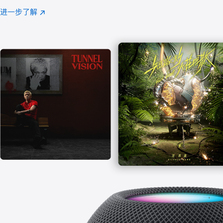
注
进一步了解
Apple
(在
Music
新
窗
口
中
打
开)