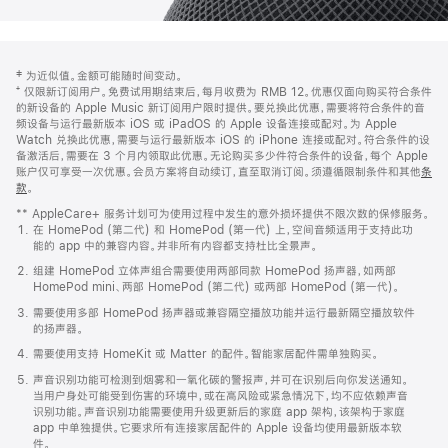
网
脚
‡ 为近似值。金额可能随时间变动。
注
页
⁺ 仅限新订阅用户。免费试用期结束后，每月收费为 RMB 12。优惠仅面向购买符合条件
页
的新设备的 Apple Music 新订阅用户限时提供。要兑换此优惠，需要将符合条件的音
频设备与运行最新版本 iOS 或 iPadOS 的 Apple 设备连接或配对。为 Apple
脚
Watch 兑换此优惠，需要与运行最新版本 iOS 的 iPhone 连接或配对。符合条件的设
备激活后，需要在 3 个月内领取此优惠。无论购买多少件符合条件的设备，每个 Apple
账户仅可享受一次优惠。会员方案将自动续订，直至取消订阅。须遵循限制条件和其他
条
款
。
(在
新
** AppleCare+ 服务计划可为使用过程中发生的意外损坏提供不限次数的保修服务。
窗
在 HomePod (第二代) 和 HomePod (第一代) 上，空间音频适用于支持此功
口
能的 app 中的兼容内容。并非所有内容都支持杜比全景声。
中
打
组建 HomePod 立体声组合需要使用两部同款 HomePod 扬声器，如两部
开)
HomePod mini、两部 HomePod (第二代) 或两部 HomePod (第一代)。
需要使用多部 HomePod 扬声器或兼容隔空播放功能并运行最新隔空播放软件
的扬声器。
需要使用支持 HomeKit 或 Matter 的配件。智能家居配件需单独购买。
声音识别功能可检测到烟雾和一氧化碳的警报声，并可在识别后向你发送通知。
当用户身处可能受到伤害的环境中，或在高风险或紧急情况下，均不应依赖声音
识别功能。声音识别功能需要使用升级更新后的家庭 app 架构，该架构于家庭
app 中单独提供。它要求所有连接家居配件的 Apple 设备均使用最新版本软
件。