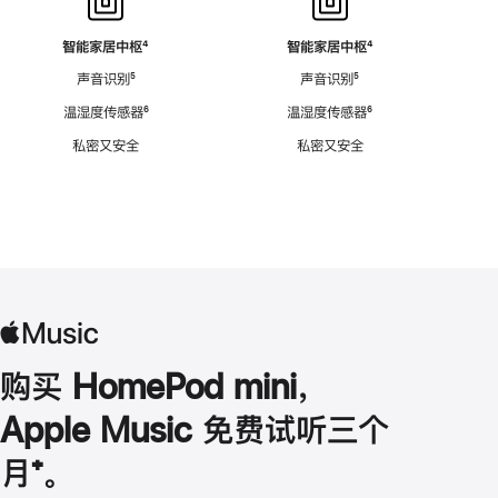
智能家居中枢
脚
⁴
智能家居中枢
脚
⁴
注
注
声音识别
脚
⁵
声音识别
脚
⁵
注
注
温湿度传感器
脚
⁶
温湿度传感器
脚
⁶
注
注
私密又安全
私密又安全
购买 HomePod mini，
Apple Music 免费试听三个
月
脚
⁺。