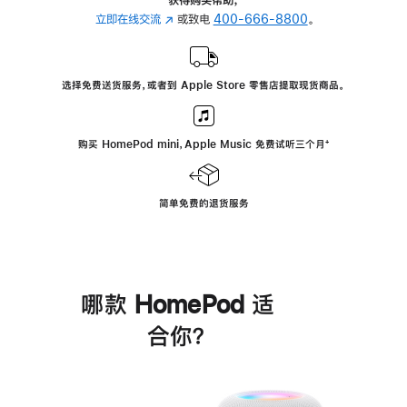
立即在线交流
(在
或致电
400-666-8800
。
新
窗
口
选择免费送货服务，或者到 Apple Store 零售店提取现货商品。
中
打
开)
购买 HomePod mini，Apple Music 免费试听三个月
脚
⁺
注
简单免费的退货服务
哪款 HomePod 适
合你？
进
一
步