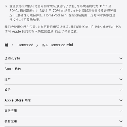
温湿度感应功能针对室内和家居场景进行了优化，即环境温度约为 15ºC 至
30ºC、相对湿度约为 30% 至 70% 的场景。在长时间以高音量播放音频等情
况下，准确性可能会降低。HomePod mini 在启动后需要一定时间对传感器进
行校准，才可显示结果。
我们会使用你所在位置，为你更快显示送货选项。我们通过你的 IP 地址，或者你在上次
访问 Apple 网站时输入的位置信息，找到了你的位置。
HomePod
购买 HomePod mini
Apple
选购及了解
Apple 钱包
账户
娱乐
Apple Store 商店
商务应用
教育应用