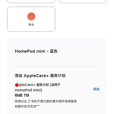
橙色
HomePod mini - 蓝色
添加 AppleCare+ 服务计划
AppleCare+ 服务计划 (适用于
AppleC
添加
HomePod mini)
服
RMB 119
务
获得长达 2 年的不限次数的意外损坏保修服务
和额外技术支持
脚
**
计
注