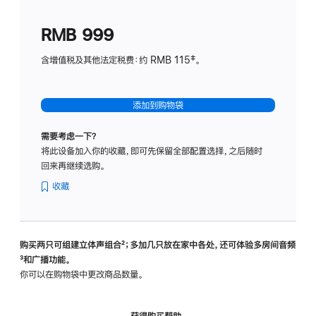
划
(适
RMB 999
用
于
含增值税及其他法定税费：约 RMB 115‡。
HomeP
mini)
添加到购物袋
需要考虑一下？
将此设备加入你的收藏，即可先保留全部配置选择，之后随时
回来再继续选购。
收藏
购买两只可组建立体声组合
脚
²；多加几只放在家中各处，还可体验多‍房‍间音频
脚
³和广播功能。
注
注
你可以在购物袋中更改商品数量。
获得购买帮助，