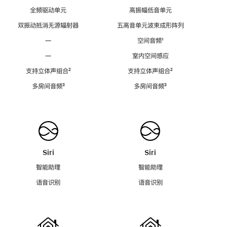
全频驱动单元
高振幅低音单元
双振动抵消无源辐射器
五高音单元波束成形阵列
—
空间音频
脚
¹
注
—
室内空间感应
支持立体声组合
脚
²
支持立体声组合
脚
²
注
注
多房间音频
脚
³
多房间音频
脚
³
注
注
Siri
Siri
智能助理
智能助理
语音识别
语音识别