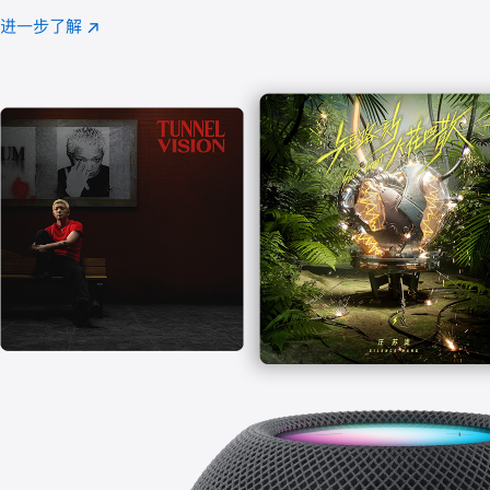
注
进一步了解
Apple
(在
Music
新
窗
口
中
打
开)