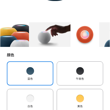
图库
图像
1
图库
图像
2
图库
图像
3
颜色
蓝色
午夜色
白色
黄色