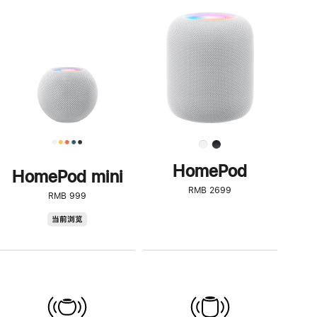
一
步
了
解
HomePod<
HomePod
HomePod mini
RMB 2699
RMB 999
HomePod
当前浏览
mini