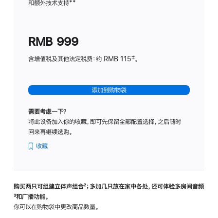
和额外技术支持
脚
**
计
注
划
(适
RMB 999
用
于
含增值税及其他法定税费：约 RMB 115‡。
HomeP
mini)
添加到购物袋
需要考虑一下？
将此设备加入你的收藏，即可先保留全部配置选择，之后随时
回来再继续选购。
收藏
购买两只可组建立体声组合
脚
²；多加几只放在家中各处，还可体验多‍房‍间音频
脚
³和广播功能。
注
注
你可以在购物袋中更改商品数量。