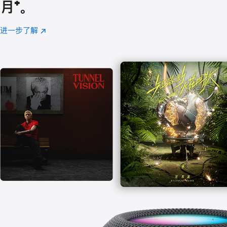
月
脚
⁺。
注
进一步了解
Apple
(在
Music
新
窗
口
中
打
开)