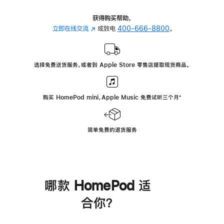
获得购买帮助，
立即在线交流
(在
或致电
400-666-8800
。
新
窗
口
选择免费送货服务，或者到 Apple Store 零售店提取现货商品。
中
打
开)
购买 HomePod mini，Apple Music 免费试听三个月
脚
⁺
注
简单免费的退货服务
哪款 HomePod 适
合你？
进