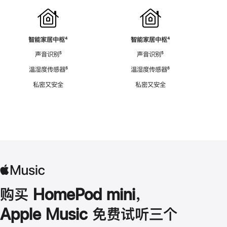
智能家居中枢
脚
⁴
智能家居中枢
脚
⁴
注
注
声音识别
脚
⁵
声音识别
脚
⁵
注
注
温湿度传感器
脚
⁶
温湿度传感器
脚
⁶
注
注
私密又安全
私密又安全
购买 HomePod mini，
Apple Music 免费试听三个