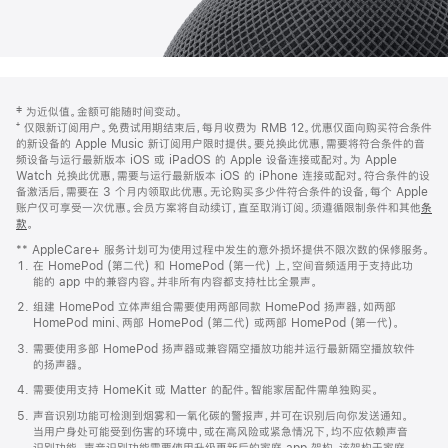
网
脚
‡ 为近似值。金额可能随时间变动。
注
页
⁺ 仅限新订阅用户。免费试用期结束后，每月收费为 RMB 12。优惠仅面向购买符合条件
页
的新设备的 Apple Music 新订阅用户限时提供。要兑换此优惠，需要将符合条件的音
频设备与运行最新版本 iOS 或 iPadOS 的 Apple 设备连接或配对。为 Apple
脚
Watch 兑换此优惠，需要与运行最新版本 iOS 的 iPhone 连接或配对。符合条件的设
备激活后，需要在 3 个月内领取此优惠。无论购买多少件符合条件的设备，每个 Apple
账户仅可享受一次优惠。会员方案将自动续订，直至取消订阅。须遵循限制条件和其他
条
款
。
(在
新
** AppleCare+ 服务计划可为使用过程中发生的意外损坏提供不限次数的保修服务。
窗
在 HomePod (第二代) 和 HomePod (第一代) 上，空间音频适用于支持此功
口
能的 app 中的兼容内容。并非所有内容都支持杜比全景声。
中
打
组建 HomePod 立体声组合需要使用两部同款 HomePod 扬声器，如两部
开)
HomePod mini、两部 HomePod (第二代) 或两部 HomePod (第一代)。
需要使用多部 HomePod 扬声器或兼容隔空播放功能并运行最新隔空播放软件
的扬声器。
需要使用支持 HomeKit 或 Matter 的配件。智能家居配件需单独购买。
声音识别功能可检测到烟雾和一氧化碳的警报声，并可在识别后向你发送通知。
当用户身处可能受到伤害的环境中，或在高风险或紧急情况下，均不应依赖声音
识别功能。声音识别功能需要使用升级更新后的家庭 app 架构，该架构于家庭