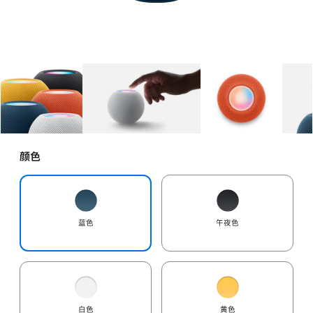
图库
图像
1
图库
图像
2
图库
图像
3
颜色
蓝色
午夜色
白色
黄色