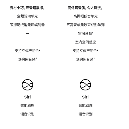
身材小巧，声音超震撼。
高保真音质，令人沉浸。
全频驱动单元
高振幅低音单元
双振动抵消无源辐射器
五高音单元波束成形阵列
—
空间音频
脚
¹
注
—
室内空间感应
支持立体声组合
脚
²
支持立体声组合
脚
²
注
注
多房间音频
脚
³
多房间音频
脚
³
注
注
Siri
Siri
智能助理
智能助理
语音识别
语音识别