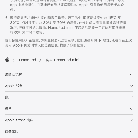
app 中单独提供。它要求所有连接家居配件的 Apple 设备均使用最新版本软
件。
温湿度感应功能针对室内和家居场景进行了优化，即环境温度约为 15ºC 至
30ºC、相对湿度约为 30% 至 70% 的场景。在长时间以高音量播放音频等情
况下，准确性可能会降低。HomePod mini 在启动后需要一定时间对传感器进
行校准，才可显示结果。
我们会使用你所在位置，为你更快显示送货选项。我们通过你的 IP 地址，或者你在上次
访问 Apple 网站时输入的位置信息，找到了你的位置。
HomePod
购买 HomePod mini
Apple
选购及了解
Apple 钱包
账户
娱乐
Apple Store 商店
商务应用