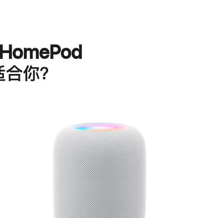
HomePod
适合你？
进
一
步
了
解
HomePod<