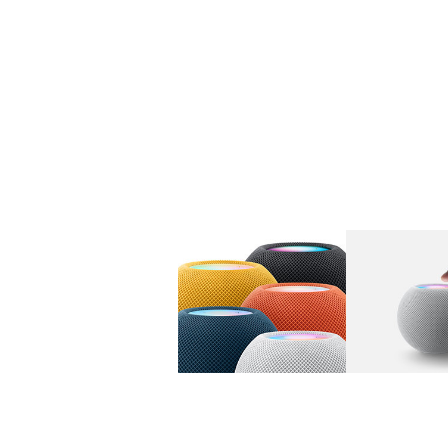
图库
图像
1