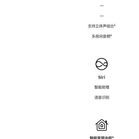
—
—
支持立体声组合
脚
²
注
多房间音频
脚
³
注
Siri
智能助理
语音识别
智能家居中枢
脚
⁴