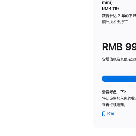
mini)
RMB 119
获得长达 2 年的不
额外技术支持
脚
**
注
RMB 9
含增值税及其他法定税费
需要考虑一下？
将此设备加入你的收
来再继续选购。
收藏