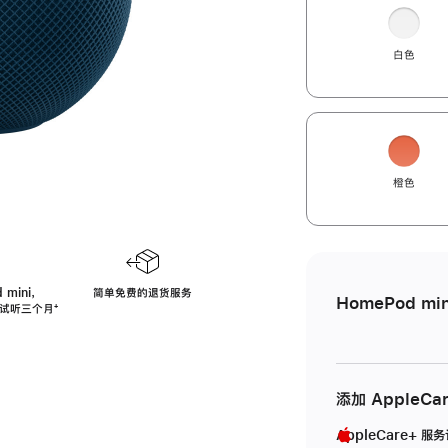
白色
橙色
 mini，
简单免费的退货服务
HomePod min
免费试听三个月
脚
⁺
注
添加 AppleCa
AppleCare+ 服