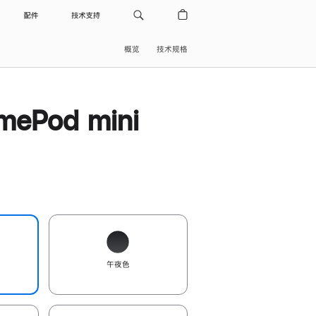
配件
技术支持
概览
技术规格
ePod mini
午夜色