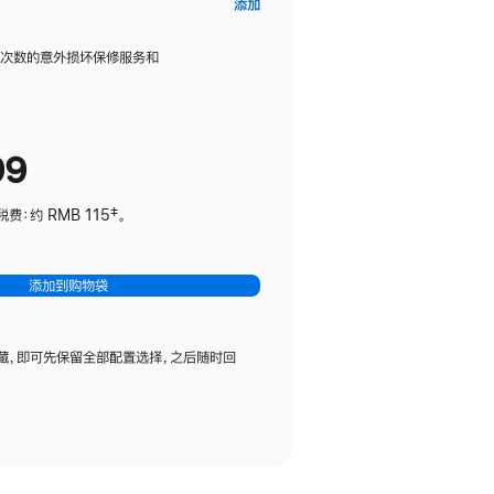
AppleCare+
添加
服
务
限次数的意外损坏保修服务和
计
划
(适
99
用
于
：约 RMB 115‡。
HomePod
mini)
添加到购物袋
藏，即可先保留全部配置选择，之后随时回