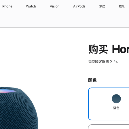
iPhone
Watch
Vision
AirPods
家居
娱乐
购买 Hom
每位顾客限购 2 台。
颜色
蓝色