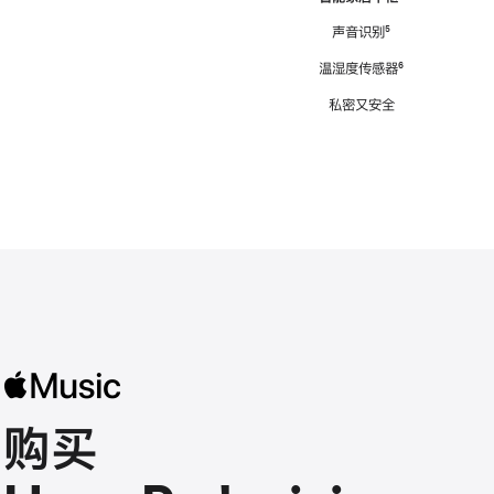
注
声音识别
脚
⁵
注
温湿度传感器
脚
⁶
注
私密又安全
购买