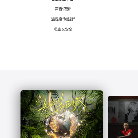
注
声音识别
脚
⁵
注
温湿度传感器
脚
⁶
注
私密又安全