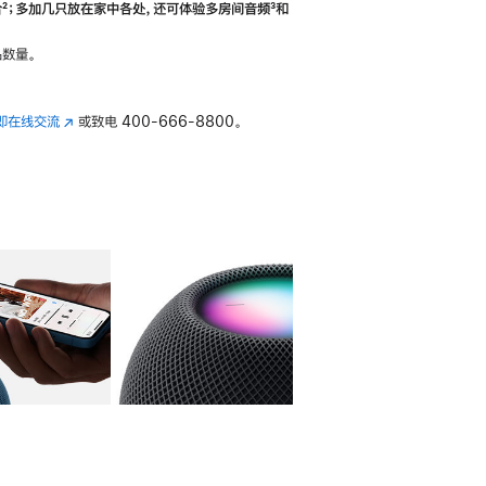
合
脚
²；多加几只放在家中各处，还可体验多‍房‍间音频
脚
³和
注
注
数量。
即在线交流
(在
或致电
400-666-8800。
新
窗
口
中
打
开)
库
图像
4
图库
图像
5