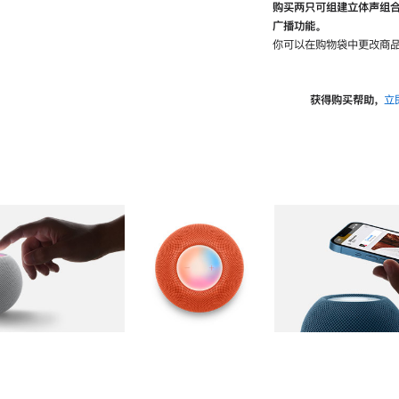
购买两只可组建立体声组
广播功能。
你可以在购物袋中更改商品
获得购买帮助，
立
图库
图像
2
图库
图像
3
图