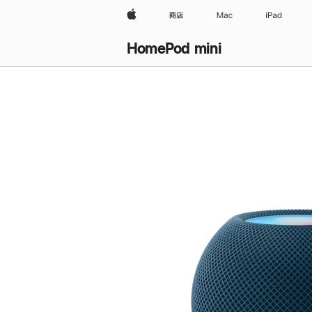
Apple
商店
Mac
iPad
HomePod mini
购
买
HomePod mini