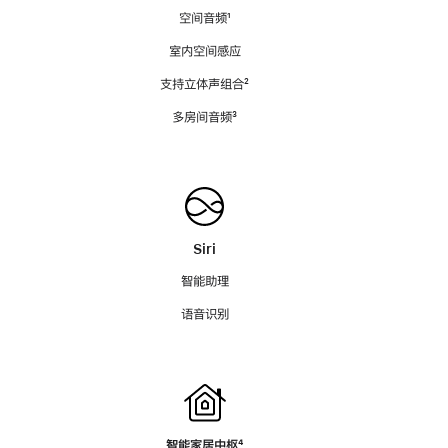
空间音频
脚
¹
注
室内空间感应
支持立体声组合
脚
²
注
多房间音频
脚
³
注
Siri
智能助理
语音识别
智能家居中枢
脚
⁴