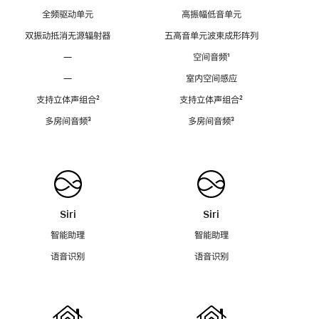
全频驱动单元
高振幅低音单元
双振动抵消无源辐射器
五高音单元波束成形阵列
—
空间音频
脚
¹
注
—
室内空间感应
支持立体声组合
脚
²
支持立体声组合
脚
²
注
注
多房间音频
脚
³
多房间音频
脚
³
注
注
Siri
Siri
智能助理
智能助理
语音识别
语音识别