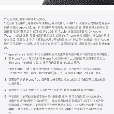
网
脚
‡ 为近似值。金额可能随时间变动。
注
页
⁺ 仅限新订阅用户。免费试用期结束后，每月收费为 RMB 12。优惠仅面向购买符合条件
页
的新设备的 Apple Music 新订阅用户限时提供。要兑换此优惠，需要将符合条件的音
频设备与运行最新版本 iOS 或 iPadOS 的 Apple 设备连接或配对。为 Apple
脚
Watch 兑换此优惠，需要与运行最新版本 iOS 的 iPhone 连接或配对。符合条件的设
备激活后，需要在 3 个月内领取此优惠。无论购买多少件符合条件的设备，每个 Apple
账户仅可享受一次优惠。会员方案将自动续订，直至取消订阅。须遵循限制条件和其他
条
款
。
(在
新
** AppleCare+ 服务计划可为使用过程中发生的意外损坏提供不限次数的保修服务。
窗
在 HomePod (第二代) 和 HomePod (第一代) 上，空间音频适用于支持此功
口
能的 app 中的兼容内容。并非所有内容都支持杜比全景声。
中
打
组建 HomePod 立体声组合需要使用两部同款 HomePod 扬声器，如两部
开)
HomePod mini、两部 HomePod (第二代) 或两部 HomePod (第一代)。
需要使用多部 HomePod 扬声器或兼容隔空播放功能并运行最新隔空播放软件
的扬声器。
需要使用支持 HomeKit 或 Matter 的配件。智能家居配件需单独购买。
声音识别功能可检测到烟雾和一氧化碳的警报声，并可在识别后向你发送通知。
当用户身处可能受到伤害的环境中，或在高风险或紧急情况下，均不应依赖声音
识别功能。声音识别功能需要使用升级更新后的家庭 app 架构，该架构于家庭
app 中单独提供。它要求所有连接家居配件的 Apple 设备均使用最新版本软
件。