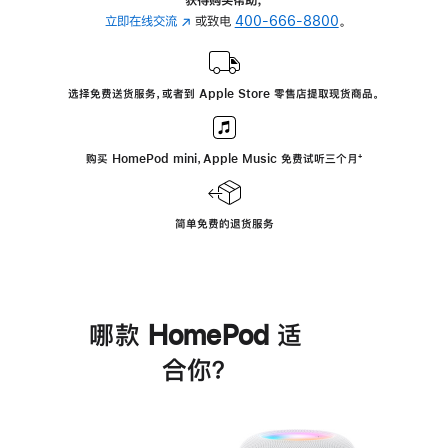
立即在线交流
(在
或致电
400-666-8800
。
新
窗
口
选择免费送货服务，或者到 Apple Store 零售店提取现货商品。
中
打
开)
购买 HomePod mini，Apple Music 免费试听三个月
脚
⁺
注
简单免费的退货服务
哪款 HomePod 适
合你？
进
一
步