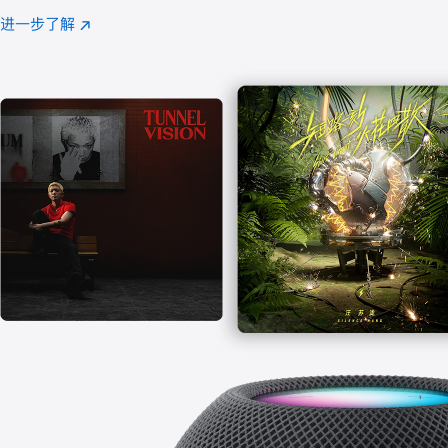
注
进一步了解
Apple
(在
Music
新
窗
口
中
打
开)