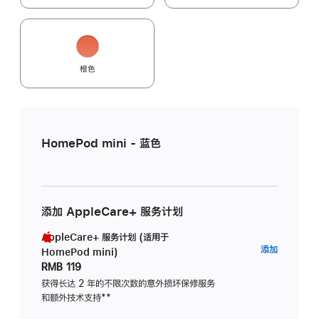
橙色
HomePod mini - 蓝色
添加 AppleCare+ 服务计划
AppleCare+ 服务计划 (适用于
AppleC
添加
HomePod mini)
服
RMB 119
务
获得长达 2 年的不限次数的意外损坏保修服务
和额外技术支持
脚
**
计
注