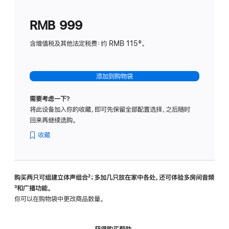
划
(适
RMB 999
用
于
含增值税及其他法定税费：约 RMB 115‡。
HomeP
mini)
添加到购物袋
需要考虑一下？
将此设备加入你的收藏，即可先保留全部配置选择，之后随时
回来再继续选购。
收藏
购买两只可组建立体声组合
脚
²；多加几只放在家中各处，还可体验多‍房‍间音频
脚
³和广播功能。
注
注
你可以在购物袋中更改商品数量。
获得购买帮助，