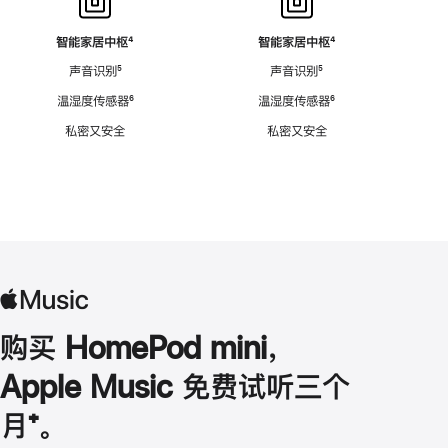
智能家居中枢
脚
⁴
智能家居中枢
脚
⁴
注
注
声音识别
脚
⁵
声音识别
脚
⁵
注
注
温湿度传感器
脚
⁶
温湿度传感器
脚
⁶
注
注
私密又安全
私密又安全
购买 HomePod mini，
Apple Music 免费试听三个
月
脚
⁺。