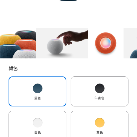
图库
图像
1
图库
图像
2
图库
图像
3
颜色
蓝色
午夜色
白色
黄色