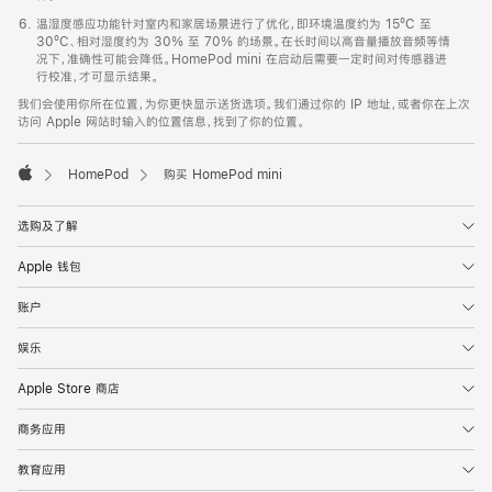
温湿度感应功能针对室内和家居场景进行了优化，即环境温度约为 15ºC 至
30ºC、相对湿度约为 30% 至 70% 的场景。在长时间以高音量播放音频等情
况下，准确性可能会降低。HomePod mini 在启动后需要一定时间对传感器进
行校准，才可显示结果。
我们会使用你所在位置，为你更快显示送货选项。我们通过你的 IP 地址，或者你在上次
访问 Apple 网站时输入的位置信息，找到了你的位置。
HomePod
购买 HomePod mini
Apple
选购及了解
Apple 钱包
账户
娱乐
Apple Store 商店
商务应用
教育应用