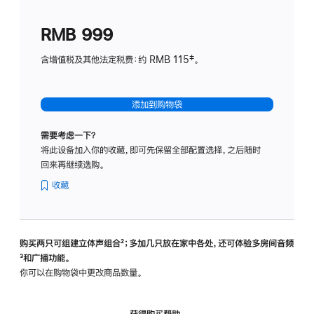
划
(适
RMB 999
用
于
含增值税及其他法定税费：约 RMB 115‡。
HomeP
mini)
添加到购物袋
需要考虑一下？
将此设备加入你的收藏，即可先保留全部配置选择，之后随时
回来再继续选购。
收藏
购买两只可组建立体声组合
脚
²；多加几只放在家中各处，还可体验多‍房‍间音频
脚
³和广播功能。
注
注
你可以在购物袋中更改商品数量。
获得购买帮助，