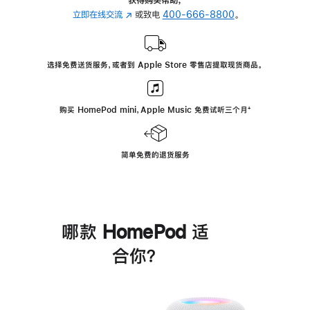
立即在线交流
(在
或致电
400-666-8800
。
新
窗
口
选择免费送货服务，或者到 Apple Store 零售店提取现货商品。
中
打
开)
购买 HomePod mini，Apple Music 免费试听三个月
脚
⁺
注
简单免费的退货服务
哪款 HomePod 适
合你？
进
一
步