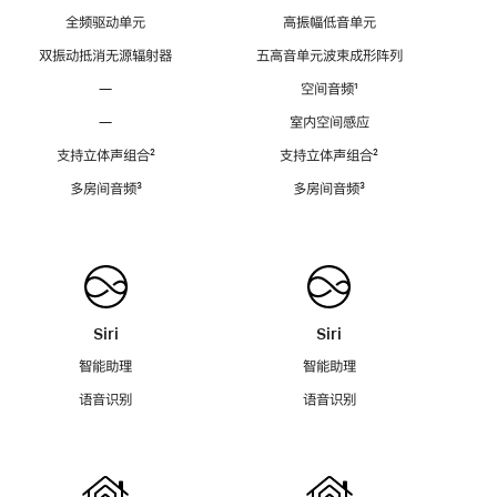
全频驱动单元
高振幅低音单元
双振动抵消无源辐射器
五高音单元波束成形阵列
—
空间音频
脚
¹
注
—
室内空间感应
支持立体声组合
脚
²
支持立体声组合
脚
²
注
注
多房间音频
脚
³
多房间音频
脚
³
注
注
Siri
Siri
智能助理
智能助理
语音识别
语音识别