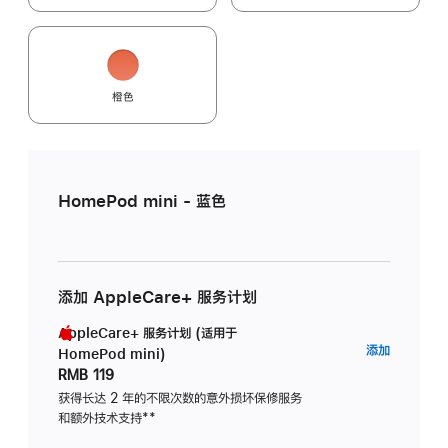
橙色
HomePod mini - 蓝色
添加 AppleCare+ 服务计划
AppleCare+ 服务计划 (适用于
AppleC
添加
HomePod mini)
服
RMB 119
务
获得长达 2 年的不限次数的意外损坏保修服务
和额外技术支持
脚
**
计
注