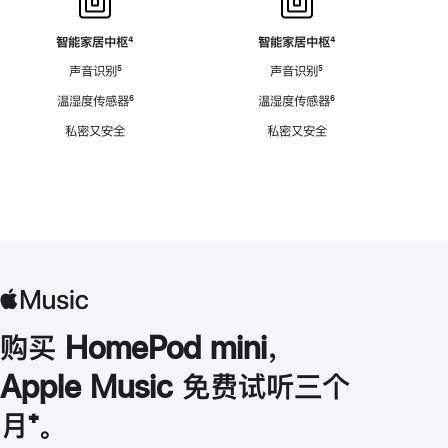
智能家居中枢
脚
⁴
智能家居中枢
脚
⁴
注
注
声音识别
脚
⁵
声音识别
脚
⁵
注
注
温湿度传感器
脚
⁶
温湿度传感器
脚
⁶
注
注
私密又安全
私密又安全
购买 HomePod mini，
Apple Music 免费试听三个
月
脚
⁺。