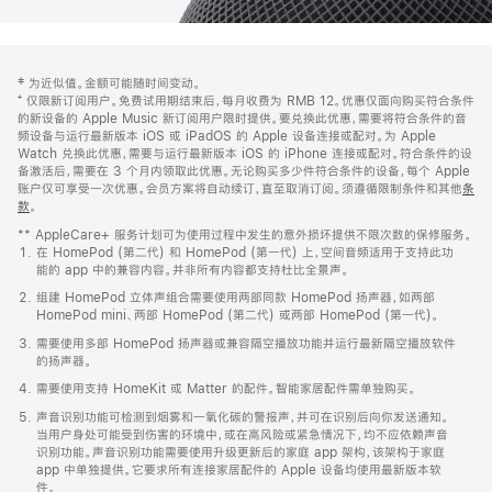
网
脚
‡ 为近似值。金额可能随时间变动。
注
页
⁺ 仅限新订阅用户。免费试用期结束后，每月收费为 RMB 12。优惠仅面向购买符合条件
页
的新设备的 Apple Music 新订阅用户限时提供。要兑换此优惠，需要将符合条件的音
频设备与运行最新版本 iOS 或 iPadOS 的 Apple 设备连接或配对。为 Apple
脚
Watch 兑换此优惠，需要与运行最新版本 iOS 的 iPhone 连接或配对。符合条件的设
备激活后，需要在 3 个月内领取此优惠。无论购买多少件符合条件的设备，每个 Apple
账户仅可享受一次优惠。会员方案将自动续订，直至取消订阅。须遵循限制条件和其他
条
款
。
(在
新
** AppleCare+ 服务计划可为使用过程中发生的意外损坏提供不限次数的保修服务。
窗
在 HomePod (第二代) 和 HomePod (第一代) 上，空间音频适用于支持此功
口
能的 app 中的兼容内容。并非所有内容都支持杜比全景声。
中
打
组建 HomePod 立体声组合需要使用两部同款 HomePod 扬声器，如两部
开)
HomePod mini、两部 HomePod (第二代) 或两部 HomePod (第一代)。
需要使用多部 HomePod 扬声器或兼容隔空播放功能并运行最新隔空播放软件
的扬声器。
需要使用支持 HomeKit 或 Matter 的配件。智能家居配件需单独购买。
声音识别功能可检测到烟雾和一氧化碳的警报声，并可在识别后向你发送通知。
当用户身处可能受到伤害的环境中，或在高风险或紧急情况下，均不应依赖声音
识别功能。声音识别功能需要使用升级更新后的家庭 app 架构，该架构于家庭
app 中单独提供。它要求所有连接家居配件的 Apple 设备均使用最新版本软
件。