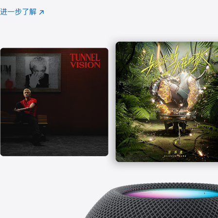
注
进一步了解
Apple
(在
Music
新
窗
口
中
打
开)