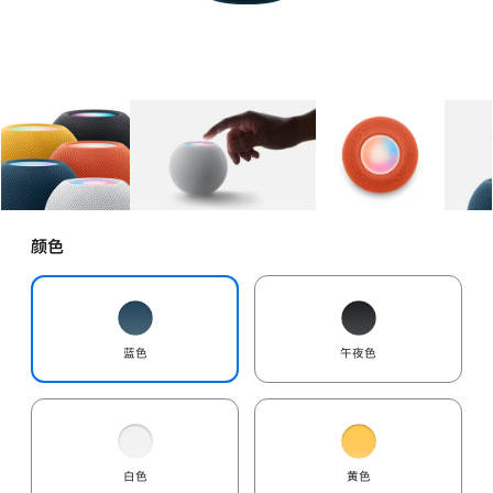
图库
图像
1
图库
图像
2
图库
图像
3
颜色
蓝色
午夜色
白色
黄色