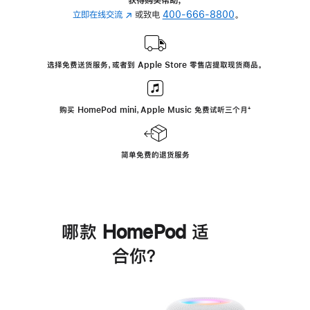
立即在线交流
(在
或致电
400-666-8800
。
新
窗
口
选择免费送货服务，或者到 Apple Store 零售店提取现货商品。
中
打
开)
购买 HomePod mini，Apple Music 免费试听三个月
脚
⁺
注
简单免费的退货服务
哪款 HomePod 适
合你？
进
一
步