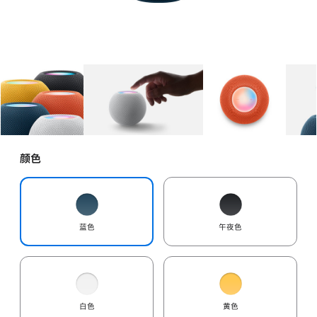
图库
图像
1
图库
图像
2
图库
图像
3
颜色
蓝色
午夜色
白色
黄色