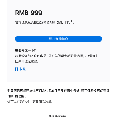
划
(适
RMB 999
用
于
含增值税及其他法定税费：约 RMB 115‡。
HomeP
mini)
添加到购物袋
需要考虑一下？
将此设备加入你的收藏，即可先保留全部配置选择，之后随时
回来再继续选购。
收藏
购买两只可组建立体声组合
脚
²；多加几只放在家中各处，还可体验多‍房‍间音频
脚
³和广播功能。
注
注
你可以在购物袋中更改商品数量。
获得购买帮助，