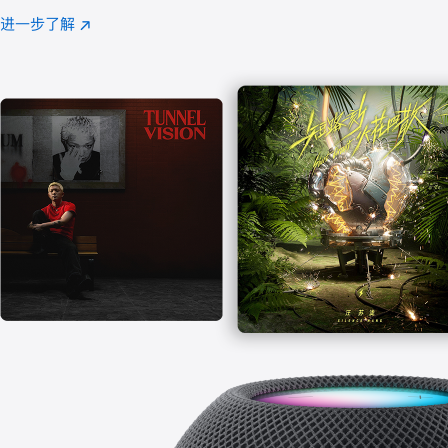
注
进一步了解
Apple
(在
Music
新
窗
口
中
打
开)