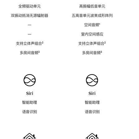
全频驱动单元
高振幅低音单元
双振动抵消无源辐射器
五高音单元波束成形阵列
—
空间音频
脚
¹
注
—
室内空间感应
支持立体声组合
脚
²
支持立体声组合
脚
²
注
注
多房间音频
脚
³
多房间音频
脚
³
注
注
Siri
Siri
智能助理
智能助理
语音识别
语音识别