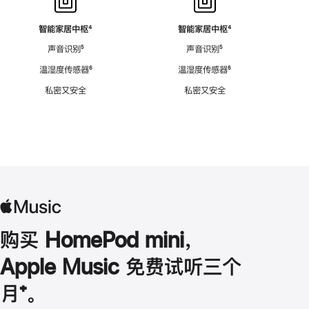
智能家居中枢
脚
⁴
智能家居中枢
脚
⁴
注
注
声音识别
脚
⁵
声音识别
脚
⁵
注
注
温湿度传感器
脚
⁶
温湿度传感器
脚
⁶
注
注
私密又安全
私密又安全
购买 HomePod mini，
Apple Music 免费试听三个
月
脚
⁺。