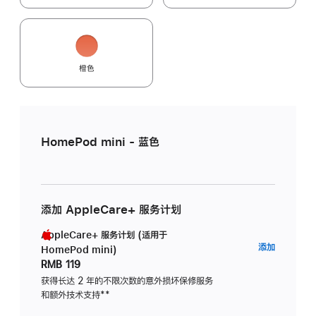
橙色
HomePod mini - 蓝色
添加 AppleCare+ 服务计划
AppleCare+ 服务计划 (适用于
AppleC
添加
HomePod mini)
服
RMB 119
务
获得长达 2 年的不限次数的意外损坏保修服务
和额外技术支持
脚
**
计
注