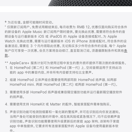
网
脚
‡ 为近似值。金额可能随时间变动。
注
页
⁺ 仅限新订阅用户。免费试用期结束后，每月收费为 RMB 12。优惠仅面向购买符合条件
页
的新设备的 Apple Music 新订阅用户限时提供。要兑换此优惠，需要将符合条件的音
频设备与运行最新版本 iOS 或 iPadOS 的 Apple 设备连接或配对。为 Apple
脚
Watch 兑换此优惠，需要与运行最新版本 iOS 的 iPhone 连接或配对。符合条件的设
备激活后，需要在 3 个月内领取此优惠。无论购买多少件符合条件的设备，每个 Apple
账户仅可享受一次优惠。会员方案将自动续订，直至取消订阅。须遵循限制条件和其他
条
款
。
(在
新
** AppleCare+ 服务计划可为使用过程中发生的意外损坏提供不限次数的保修服务。
窗
在 HomePod (第二代) 和 HomePod (第一代) 上，空间音频适用于支持此功
口
能的 app 中的兼容内容。并非所有内容都支持杜比全景声。
中
打
组建 HomePod 立体声组合需要使用两部同款 HomePod 扬声器，如两部
开)
HomePod mini、两部 HomePod (第二代) 或两部 HomePod (第一代)。
需要使用多部 HomePod 扬声器或兼容隔空播放功能并运行最新隔空播放软件
的扬声器。
需要使用支持 HomeKit 或 Matter 的配件。智能家居配件需单独购买。
声音识别功能可检测到烟雾和一氧化碳的警报声，并可在识别后向你发送通知。
当用户身处可能受到伤害的环境中，或在高风险或紧急情况下，均不应依赖声音
识别功能。声音识别功能需要使用升级更新后的家庭 app 架构，该架构于家庭
app 中单独提供。它要求所有连接家居配件的 Apple 设备均使用最新版本软
件。