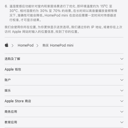
温湿度感应功能针对室内和家居场景进行了优化，即环境温度约为 15ºC 至
30ºC、相对湿度约为 30% 至 70% 的场景。在长时间以高音量播放音频等情
况下，准确性可能会降低。HomePod mini 在启动后需要一定时间对传感器进
行校准，才可显示结果。
我们会使用你所在位置，为你更快显示送货选项。我们通过你的 IP 地址，或者你在上次
访问 Apple 网站时输入的位置信息，找到了你的位置。
HomePod
购买 HomePod mini
Apple
选购及了解
Apple 钱包
账户
娱乐
Apple Store 商店
商务应用
教育应用