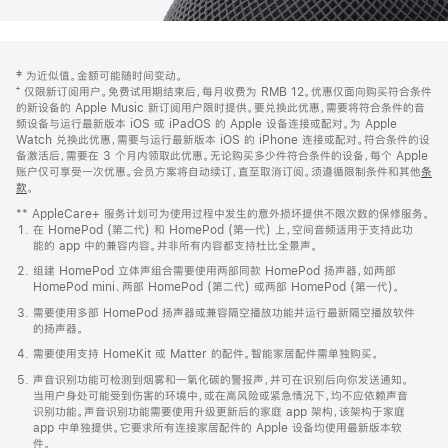
网
脚
‡ 为近似值。金额可能随时间变动。
注
页
⁺ 仅限新订阅用户。免费试用期结束后，每月收费为 RMB 12。优惠仅面向购买符合条件
页
的新设备的 Apple Music 新订阅用户限时提供。要兑换此优惠，需要将符合条件的音
频设备与运行最新版本 iOS 或 iPadOS 的 Apple 设备连接或配对。为 Apple
脚
Watch 兑换此优惠，需要与运行最新版本 iOS 的 iPhone 连接或配对。符合条件的设
备激活后，需要在 3 个月内领取此优惠。无论购买多少件符合条件的设备，每个 Apple
账户仅可享受一次优惠。会员方案将自动续订，直至取消订阅。须遵循限制条件和其他
条
款
。
(在
新
** AppleCare+ 服务计划可为使用过程中发生的意外损坏提供不限次数的保修服务。
窗
在 HomePod (第二代) 和 HomePod (第一代) 上，空间音频适用于支持此功
口
能的 app 中的兼容内容。并非所有内容都支持杜比全景声。
中
打
组建 HomePod 立体声组合需要使用两部同款 HomePod 扬声器，如两部
开)
HomePod mini、两部 HomePod (第二代) 或两部 HomePod (第一代)。
需要使用多部 HomePod 扬声器或兼容隔空播放功能并运行最新隔空播放软件
的扬声器。
需要使用支持 HomeKit 或 Matter 的配件。智能家居配件需单独购买。
声音识别功能可检测到烟雾和一氧化碳的警报声，并可在识别后向你发送通知。
当用户身处可能受到伤害的环境中，或在高风险或紧急情况下，均不应依赖声音
识别功能。声音识别功能需要使用升级更新后的家庭 app 架构，该架构于家庭
app 中单独提供。它要求所有连接家居配件的 Apple 设备均使用最新版本软
件。