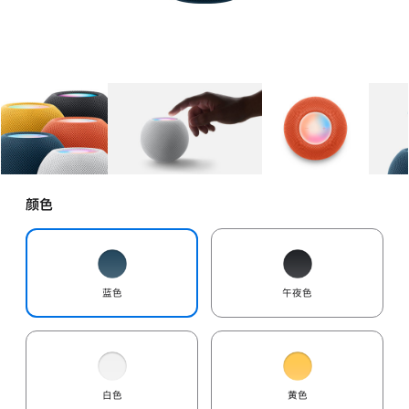
图库
图像
1
图库
图像
2
图库
图像
3
颜色
蓝色
午夜色
白色
黄色