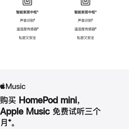
智能家居中枢
脚
⁴
智能家居中枢
脚
⁴
注
注
声音识别
脚
⁵
声音识别
脚
⁵
注
注
温湿度传感器
脚
⁶
温湿度传感器
脚
⁶
注
注
私密又安全
私密又安全
购买 HomePod mini，
Apple Music 免费试听三个
月
脚
⁺。