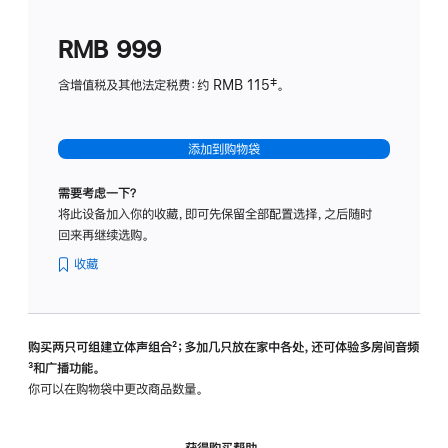
划
(适
RMB 999
用
于
含增值税及其他法定税费：约 RMB 115‡。
HomeP
mini)
添加到购物袋
需要考虑一下？
将此设备加入你的收藏，即可先保留全部配置选择，之后随时
回来再继续选购。
收藏
购买两只可组建立体声组合
脚
²；多加几只放在家中各处，还可体验多‍房‍间音频
脚
³和广播功能。
注
注
你可以在购物袋中更改商品数量。
获得购买帮助，