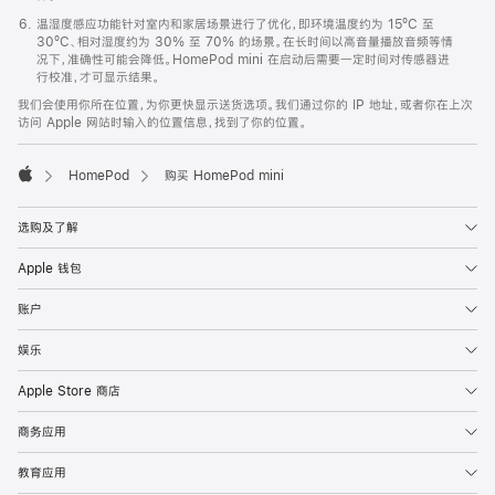
温湿度感应功能针对室内和家居场景进行了优化，即环境温度约为 15ºC 至
30ºC、相对湿度约为 30% 至 70% 的场景。在长时间以高音量播放音频等情
况下，准确性可能会降低。HomePod mini 在启动后需要一定时间对传感器进
行校准，才可显示结果。
我们会使用你所在位置，为你更快显示送货选项。我们通过你的 IP 地址，或者你在上次
访问 Apple 网站时输入的位置信息，找到了你的位置。
HomePod
购买 HomePod mini
Apple
选购及了解
Apple 钱包
账户
娱乐
Apple Store 商店
商务应用
教育应用