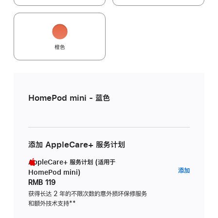
橙色
HomePod mini - 蓝色
添加 AppleCare+ 服务计划
AppleCare+ 服务计划 (适用于
AppleC
添加
HomePod mini)
服
RMB 119
务
获得长达 2 年的不限次数的意外损坏保修服务
和额外技术支持
脚
**
计
注