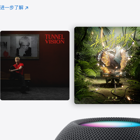
注
进一步了解
Apple
(在
Music
新
窗
口
中
打
开)