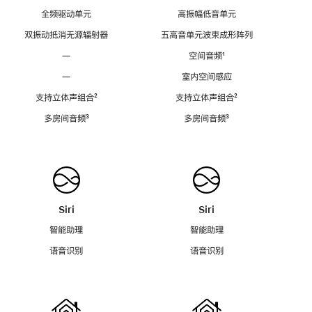
全频驱动单元
高振幅低音单元
双振动抵消无源辐射器
五高音单元波束成形阵列
—
空间音频
脚
¹
注
—
室内空间感应
支持立体声组合
脚
²
支持立体声组合
脚
²
注
注
多房间音频
脚
³
多房间音频
脚
³
注
注
Siri
Siri
智能助理
智能助理
语音识别
语音识别