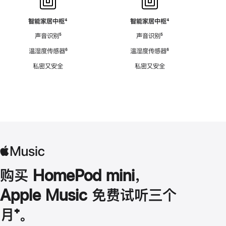
智能家居中枢
脚
⁴
智能家居中枢
脚
⁴
注
注
声音识别
脚
⁵
声音识别
脚
⁵
注
注
温湿度传感器
脚
⁶
温湿度传感器
脚
⁶
注
注
私密又安全
私密又安全
购买 HomePod mini，
Apple Music 免费试听三个
月
脚
⁺。