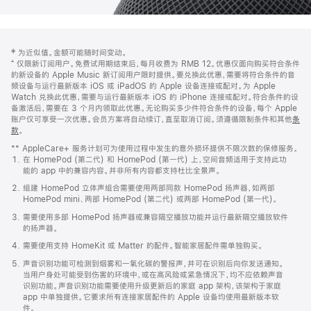
网
脚
‡ 为近似值。金额可能随时间变动。
注
页
⁺ 仅限新订阅用户。免费试用期结束后，每月收费为 RMB 12。优惠仅面向购买符合条件
页
的新设备的 Apple Music 新订阅用户限时提供。要兑换此优惠，需要将符合条件的音
频设备与运行最新版本 iOS 或 iPadOS 的 Apple 设备连接或配对。为 Apple
脚
Watch 兑换此优惠，需要与运行最新版本 iOS 的 iPhone 连接或配对。符合条件的设
备激活后，需要在 3 个月内领取此优惠。无论购买多少件符合条件的设备，每个 Apple
账户仅可享受一次优惠。会员方案将自动续订，直至取消订阅。须遵循限制条件和其他
条
款
。
(在
新
** AppleCare+ 服务计划可为使用过程中发生的意外损坏提供不限次数的保修服务。
窗
在 HomePod (第二代) 和 HomePod (第一代) 上，空间音频适用于支持此功
口
能的 app 中的兼容内容。并非所有内容都支持杜比全景声。
中
打
组建 HomePod 立体声组合需要使用两部同款 HomePod 扬声器，如两部
开)
HomePod mini、两部 HomePod (第二代) 或两部 HomePod (第一代)。
需要使用多部 HomePod 扬声器或兼容隔空播放功能并运行最新隔空播放软件
的扬声器。
需要使用支持 HomeKit 或 Matter 的配件。智能家居配件需单独购买。
声音识别功能可检测到烟雾和一氧化碳的警报声，并可在识别后向你发送通知。
当用户身处可能受到伤害的环境中，或在高风险或紧急情况下，均不应依赖声音
识别功能。声音识别功能需要使用升级更新后的家庭 app 架构，该架构于家庭
app 中单独提供。它要求所有连接家居配件的 Apple 设备均使用最新版本软
件。