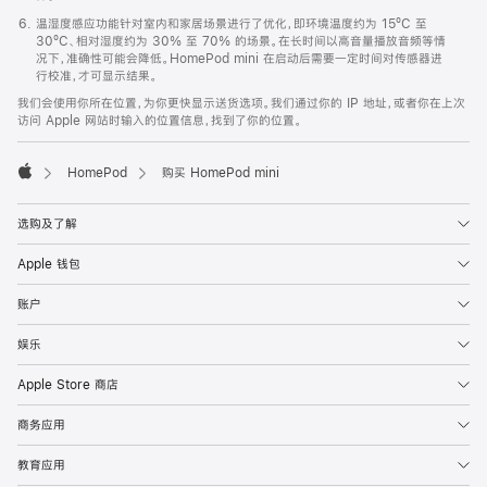
温湿度感应功能针对室内和家居场景进行了优化，即环境温度约为 15ºC 至
30ºC、相对湿度约为 30% 至 70% 的场景。在长时间以高音量播放音频等情
况下，准确性可能会降低。HomePod mini 在启动后需要一定时间对传感器进
行校准，才可显示结果。
我们会使用你所在位置，为你更快显示送货选项。我们通过你的 IP 地址，或者你在上次
访问 Apple 网站时输入的位置信息，找到了你的位置。
HomePod
购买 HomePod mini
Apple
选购及了解
Apple 钱包
账户
娱乐
Apple Store 商店
商务应用
教育应用