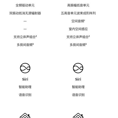
全频驱动单元
高振幅低音单元
双振动抵消无源辐射器
五高音单元波束成形阵列
—
空间音频
脚
¹
注
—
室内空间感应
支持立体声组合
脚
²
支持立体声组合
脚
²
注
注
多房间音频
脚
³
多房间音频
脚
³
注
注
Siri
Siri
智能助理
智能助理
语音识别
语音识别