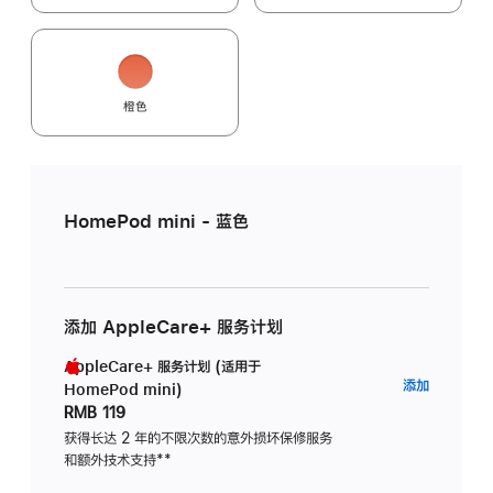
橙色
HomePod mini - 蓝色
添加 AppleCare+ 服务计划
AppleCare+ 服务计划 (适用于
AppleC
添加
HomePod mini)
服
RMB 119
务
获得长达 2 年的不限次数的意外损坏保修服务
和额外技术支持
脚
**
计
注