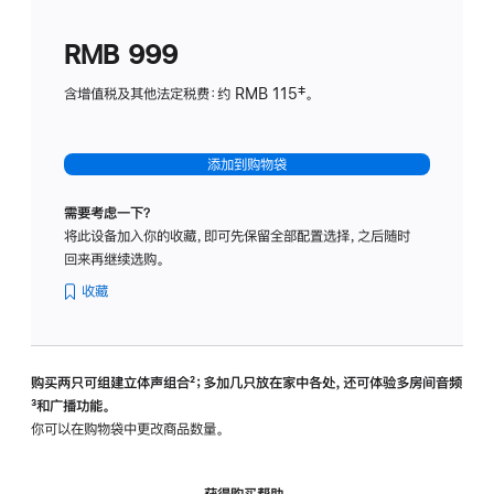
划
(适
RMB 999
用
于
含增值税及其他法定税费：约 RMB 115‡。
HomeP
mini)
添加到购物袋
需要考虑一下？
将此设备加入你的收藏，即可先保留全部配置选择，之后随时
回来再继续选购。
收藏
购买两只可组建立体声组合
脚
²；多加几只放在家中各处，还可体验多‍房‍间音频
脚
³和广播功能。
注
注
你可以在购物袋中更改商品数量。
获得购买帮助，