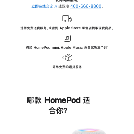
立即在线交流
(在
或致电
400-666-8800
。
新
窗
口
选择免费送货服务，或者到 Apple Store 零售店提取现货商品。
中
打
开)
购买 HomePod mini，Apple Music 免费试听三个月
脚
⁺
注
简单免费的退货服务
哪款 HomePod 适
合你？
进
一
步