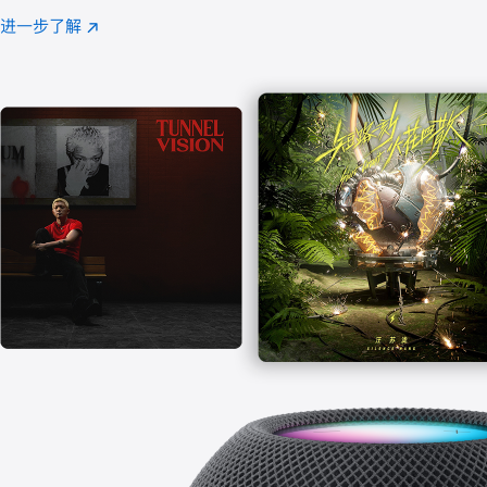
注
进一步了解
Apple
(在
Music
新
窗
口
中
打
开)