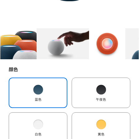
图库
图像
1
图库
图像
2
图库
图像
3
颜色
蓝色
午夜色
白色
黄色