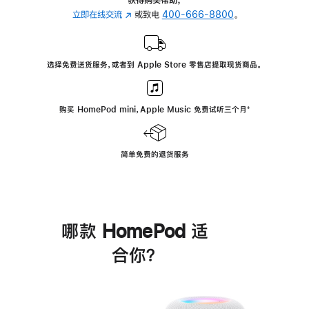
立即在线交流
(在
或致电
400-666-8800
。
新
窗
口
选择免费送货服务，或者到 Apple Store 零售店提取现货商品。
中
打
开)
购买 HomePod mini，Apple Music 免费试听三个月
脚
⁺
注
简单免费的退货服务
哪款 HomePod 适
合你？
进
一
步