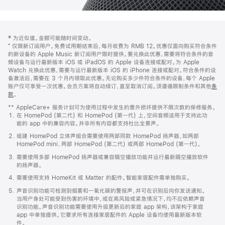
网
脚
‡ 为近似值。金额可能随时间变动。
注
页
⁺ 仅限新订阅用户。免费试用期结束后，每月收费为 RMB 12。优惠仅面向购买符合条件
页
的新设备的 Apple Music 新订阅用户限时提供。要兑换此优惠，需要将符合条件的音
频设备与运行最新版本 iOS 或 iPadOS 的 Apple 设备连接或配对。为 Apple
脚
Watch 兑换此优惠，需要与运行最新版本 iOS 的 iPhone 连接或配对。符合条件的设
备激活后，需要在 3 个月内领取此优惠。无论购买多少件符合条件的设备，每个 Apple
账户仅可享受一次优惠。会员方案将自动续订，直至取消订阅。须遵循限制条件和其他
条
款
。
(在
新
** AppleCare+ 服务计划可为使用过程中发生的意外损坏提供不限次数的保修服务。
窗
在 HomePod (第二代) 和 HomePod (第一代) 上，空间音频适用于支持此功
口
能的 app 中的兼容内容。并非所有内容都支持杜比全景声。
中
打
组建 HomePod 立体声组合需要使用两部同款 HomePod 扬声器，如两部
开)
HomePod mini、两部 HomePod (第二代) 或两部 HomePod (第一代)。
需要使用多部 HomePod 扬声器或兼容隔空播放功能并运行最新隔空播放软件
的扬声器。
需要使用支持 HomeKit 或 Matter 的配件。智能家居配件需单独购买。
声音识别功能可检测到烟雾和一氧化碳的警报声，并可在识别后向你发送通知。
当用户身处可能受到伤害的环境中，或在高风险或紧急情况下，均不应依赖声音
识别功能。声音识别功能需要使用升级更新后的家庭 app 架构，该架构于家庭
app 中单独提供。它要求所有连接家居配件的 Apple 设备均使用最新版本软
件。