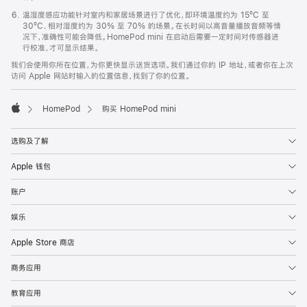
温湿度感应功能针对室内和家居场景进行了优化，即环境温度约为 15ºC 至
30ºC、相对湿度约为 30% 至 70% 的场景。在长时间以高音量播放音频等情
况下，准确性可能会降低。HomePod mini 在启动后需要一定时间对传感器进
行校准，才可显示结果。
我们会使用你所在位置，为你更快显示送货选项。我们通过你的 IP 地址，或者你在上次
访问 Apple 网站时输入的位置信息，找到了你的位置。
HomePod
购买 HomePod mini
Apple
选购及了解
Apple 钱包
账户
娱乐
Apple Store 商店
商务应用
教育应用