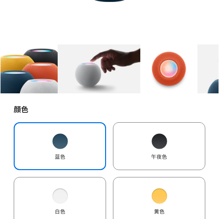
图库
图像
1
图库
图像
2
图库
图像
3
颜色
蓝色
午夜色
白色
黄色