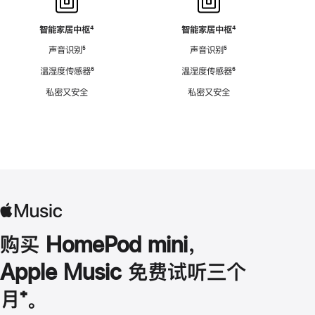
智能家居中枢
脚
⁴
智能家居中枢
脚
⁴
注
注
声音识别
脚
⁵
声音识别
脚
⁵
注
注
温湿度传感器
脚
⁶
温湿度传感器
脚
⁶
注
注
私密又安全
私密又安全
购买 HomePod mini，
Apple Music 免费试听三个
月
脚
⁺。