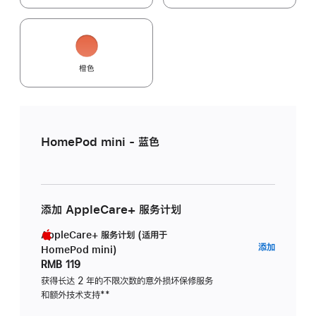
橙色
HomePod mini - 蓝色
添加 AppleCare+ 服务计划
AppleCare+ 服务计划 (适用于
AppleC
添加
HomePod mini)
服
RMB 119
务
获得长达 2 年的不限次数的意外损坏保修服务
和额外技术支持
脚
**
计
注