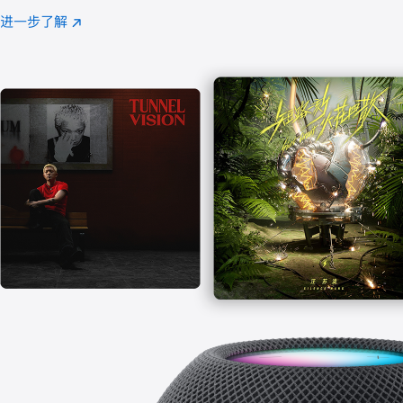
注
进一步了解
Apple
(在
Music
新
窗
口
中
打
开)