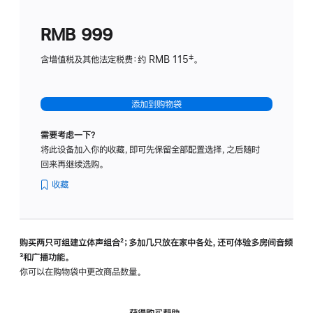
划
(适
RMB 999
用
于
含增值税及其他法定税费：约 RMB 115‡。
HomeP
mini)
添加到购物袋
需要考虑一下？
将此设备加入你的收藏，即可先保留全部配置选择，之后随时
回来再继续选购。
收藏
购买两只可组建立体声组合
脚
²；多加几只放在家中各处，还可体验多‍房‍间音频
脚
³和广播功能。
注
注
你可以在购物袋中更改商品数量。
获得购买帮助，