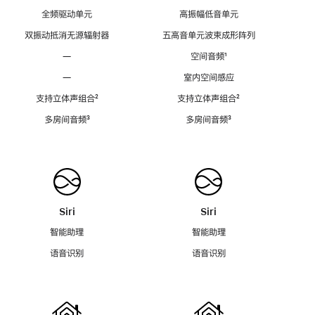
全频驱动单元
高振幅低音单元
双振动抵消无源辐射器
五高音单元波束成形阵列
—
空间音频
脚
¹
注
—
室内空间感应
支持立体声组合
脚
²
支持立体声组合
脚
²
注
注
多房间音频
脚
³
多房间音频
脚
³
注
注
Siri
Siri
智能助理
智能助理
语音识别
语音识别