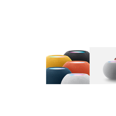
图库
图像
1