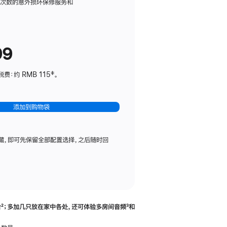
务
限次数的意外损坏保修服务和
计
划
(适
99
用
于
：约 RMB 115‡。
HomePod
mini)
添加到购物袋
藏，即可先保留全部配置选择，之后随时回
合
脚
²；多加几只放在家中各处，还可体验多‍房‍间音频
脚
³和
注
注