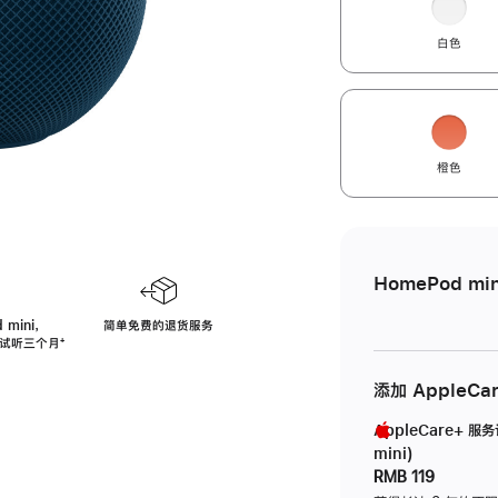
白色
橙色
HomePod min
 mini，
简单免费的退货服务
免费试听三个月
脚
⁺
注
添加 AppleCa
AppleCare+ 服
mini)
RMB 119