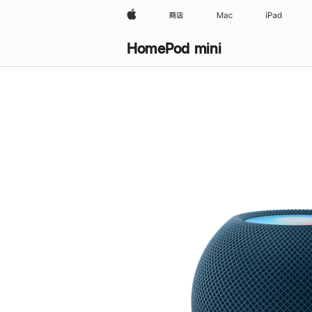
Apple
商店
Mac
iPad
HomePod mini
购
买
HomePod mini