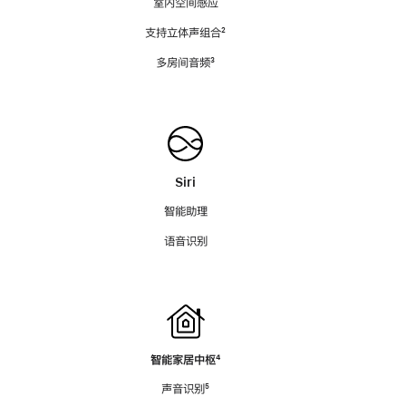
室内空间感应
支持立体声组合
脚
²
注
多房间音频
脚
³
注
Siri
智能助理
语音识别
智能家居中枢
脚
⁴
注
声音识别
脚
⁵