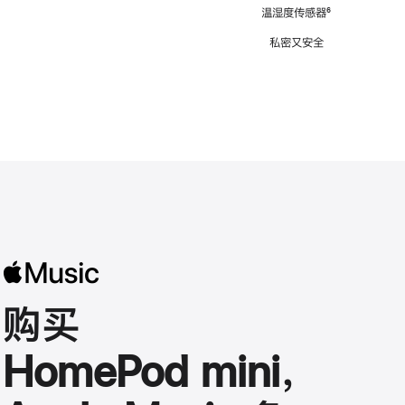
注
温湿度传感器
脚
⁶
注
私密又安全
购买
HomePod mini，