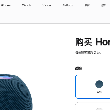
iPhone
Watch
Vision
AirPods
家居
娱乐
购买 Hom
每位顾客限购 2 台。
颜色
蓝色