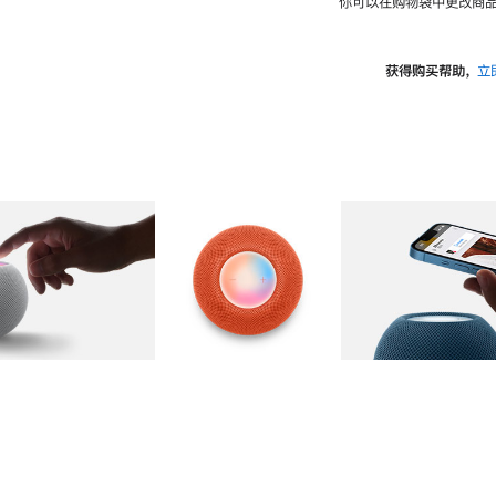
你可以在购物袋中更改商品
获得购买帮助，
立
图库
图像
2
图库
图像
3
图