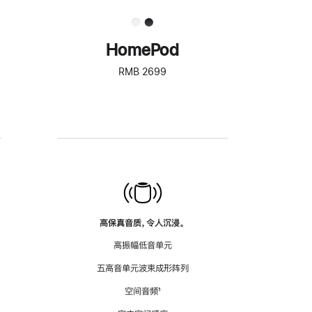
HomePod
RMB 2699
高保真音质，令人沉浸。
高振幅低音单元
五高音单元波束成形阵列
空间音频
脚
¹
注