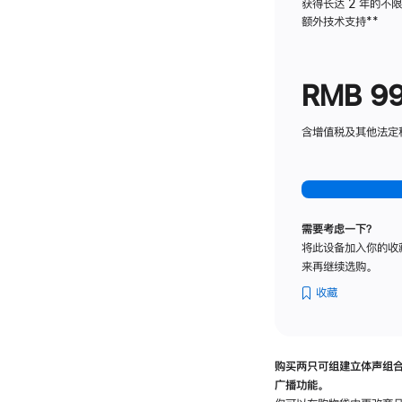
获得长达 2 年的不
额外技术支持
脚
**
注
RMB 9
含增值税及其他法定税费
需要考虑一下？
将此设备加入你的收
来再继续选购。
收藏
购买两只可组建立体声组
广播功能。