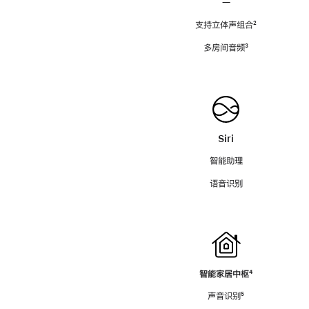
—
支持立体声组合
脚
²
注
多房间音频
脚
³
注
Siri
智能助理
语音识别
智能家居中枢
脚
⁴
注
声音识别
脚
⁵