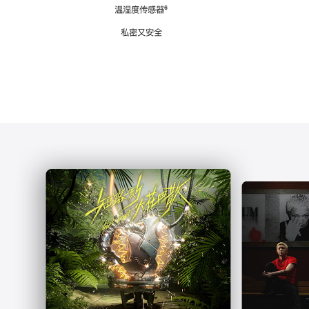
注
温湿度传感器
脚
⁶
注
私密又安全