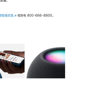
数量。
即在线交流
(在
或致电
400-666-8800。
新
窗
口
中
打
开)
库
图像
4
图库
图像
5