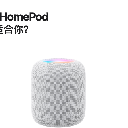
HomePod
适合你？
进
一
步
了
解
HomePod<