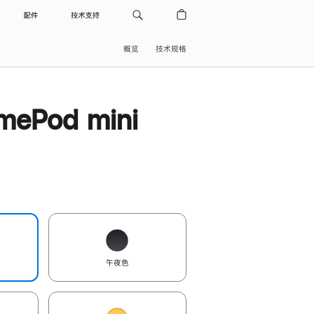
配件
技术支持
概览
技术规格
ePod mini
午夜色