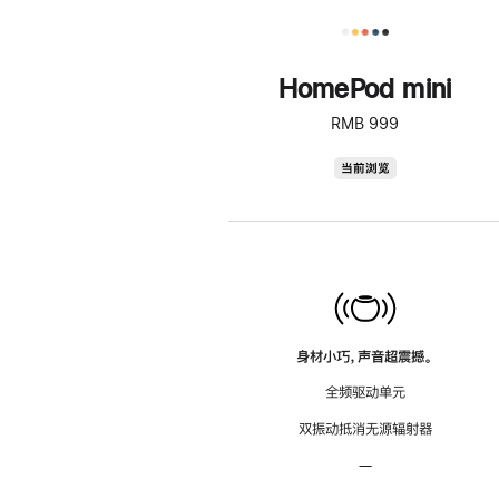
HomePod mini
RMB 999
HomePod
当前浏览
mini
身材小巧，声音超震撼。
全频驱动单元
双振动抵消无源辐射器
—