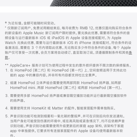
网
脚
‡ 为近似值。金额可能随时间变动。
注
页
⁺ 仅限新订阅用户。免费试用期结束后，每月收费为 RMB 12。优惠仅面向购买符合条件
页
的新设备的 Apple Music 新订阅用户限时提供。要兑换此优惠，需要将符合条件的音
频设备与运行最新版本 iOS 或 iPadOS 的 Apple 设备连接或配对。为 Apple
脚
Watch 兑换此优惠，需要与运行最新版本 iOS 的 iPhone 连接或配对。符合条件的设
备激活后，需要在 3 个月内领取此优惠。无论购买多少件符合条件的设备，每个 Apple
账户仅可享受一次优惠。会员方案将自动续订，直至取消订阅。须遵循限制条件和其他
条
款
。
(在
新
** AppleCare+ 服务计划可为使用过程中发生的意外损坏提供不限次数的保修服务。
窗
在 HomePod (第二代) 和 HomePod (第一代) 上，空间音频适用于支持此功
口
能的 app 中的兼容内容。并非所有内容都支持杜比全景声。
中
打
组建 HomePod 立体声组合需要使用两部同款 HomePod 扬声器，如两部
开)
HomePod mini、两部 HomePod (第二代) 或两部 HomePod (第一代)。
需要使用多部 HomePod 扬声器或兼容隔空播放功能并运行最新隔空播放软件
的扬声器。
需要使用支持 HomeKit 或 Matter 的配件。智能家居配件需单独购买。
声音识别功能可检测到烟雾和一氧化碳的警报声，并可在识别后向你发送通知。
当用户身处可能受到伤害的环境中，或在高风险或紧急情况下，均不应依赖声音
识别功能。声音识别功能需要使用升级更新后的家庭 app 架构，该架构于家庭
app 中单独提供。它要求所有连接家居配件的 Apple 设备均使用最新版本软
件。