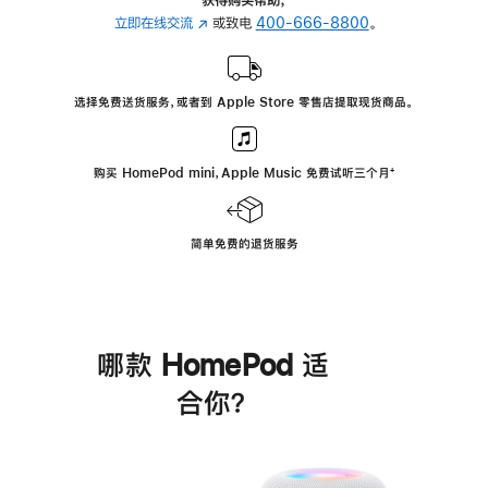
立即在线交流
(在
或致电
400-666-8800
。
新
窗
口
选择免费送货服务，或者到 Apple Store 零售店提取现货商品。
中
打
开)
购买 HomePod mini，Apple Music 免费试听三个月
脚
⁺
注
简单免费的退货服务
哪款 HomePod 适
合你？
进
一
步