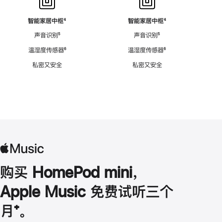
智能家居中枢
脚
⁴
智能家居中枢
脚
⁴
注
注
声音识别
脚
⁵
声音识别
脚
⁵
注
注
温湿度传感器
脚
⁶
温湿度传感器
脚
⁶
注
注
私密又安全
私密又安全
购买 HomePod mini，
Apple Music 免费试听三个
月
脚
⁺。