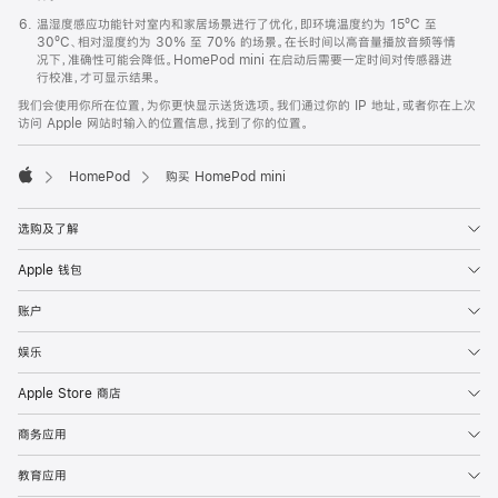
温湿度感应功能针对室内和家居场景进行了优化，即环境温度约为 15ºC 至
30ºC、相对湿度约为 30% 至 70% 的场景。在长时间以高音量播放音频等情
况下，准确性可能会降低。HomePod mini 在启动后需要一定时间对传感器进
行校准，才可显示结果。
我们会使用你所在位置，为你更快显示送货选项。我们通过你的 IP 地址，或者你在上次
访问 Apple 网站时输入的位置信息，找到了你的位置。
HomePod
购买 HomePod mini
Apple
选购及了解
Apple 钱包
账户
娱乐
Apple Store 商店
商务应用
教育应用