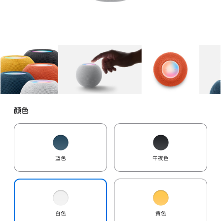
图库
图像
1
图库
图像
2
图库
图像
3
颜色
蓝色
午夜色
白色
黄色