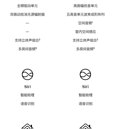
全频驱动单元
高振幅低音单元
双振动抵消无源辐射器
五高音单元波束成形阵列
—
空间音频
脚
¹
注
—
室内空间感应
支持立体声组合
脚
²
支持立体声组合
脚
²
注
注
多房间音频
脚
³
多房间音频
脚
³
注
注
Siri
Siri
智能助理
智能助理
语音识别
语音识别