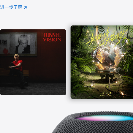
注
进一步了解
Apple
(在
Music
新
窗
口
中
打
开)