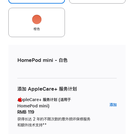
橙色
HomePod mini - 白色
添加 AppleCare+ 服务计划
AppleCare+ 服务计划 (适用于
AppleC
添加
HomePod mini)
服
RMB 119
务
获得长达 2 年的不限次数的意外损坏保修服务
和额外技术支持
脚
**
计
注