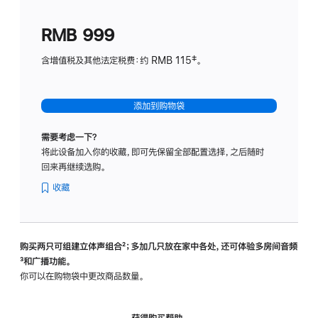
划
(适
RMB 999
用
于
含增值税及其他法定税费：约 RMB 115‡。
HomeP
mini)
添加到购物袋
需要考虑一下？
将此设备加入你的收藏，即可先保留全部配置选择，之后随时
回来再继续选购。
收藏
购买两只可组建立体声组合
脚
²；多加几只放在家中各处，还可体验多‍房‍间音频
脚
³和广播功能。
注
注
你可以在购物袋中更改商品数量。
获得购买帮助，