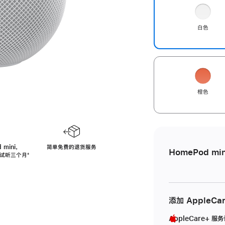
白色
橙色
 mini，
简单免费的退货服务
HomePod min
免费试听三个月
脚
⁺
注
添加 AppleCa
AppleCare+ 服