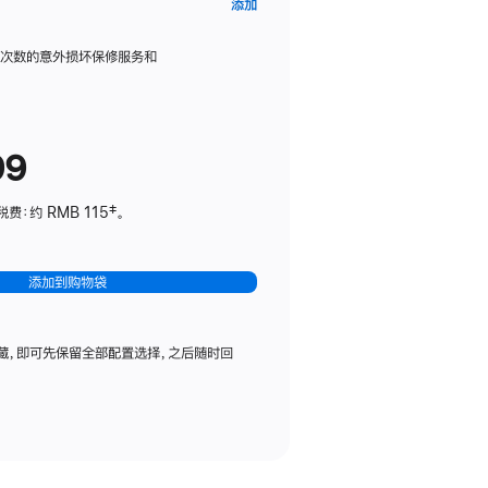
AppleCare+
添加
服
务
限次数的意外损坏保修服务和
计
划
(适
99
用
于
：约 RMB 115‡。
HomePod
mini)
添加到购物袋
藏，即可先保留全部配置选择，之后随时回