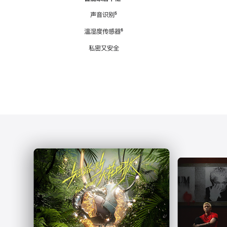
注
声音识别
脚
⁵
注
温湿度传感器
脚
⁶
注
私密又安全