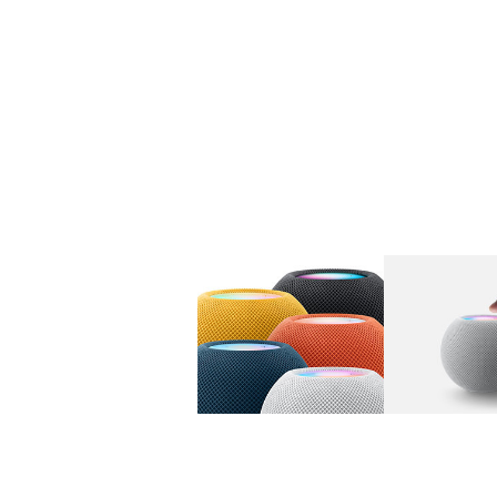
图库
图像
1