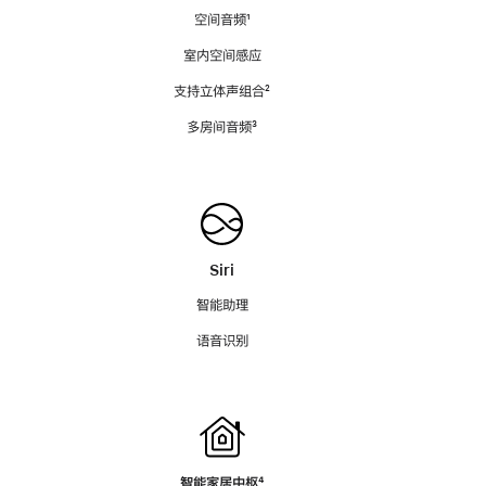
空间音频
脚
¹
注
室内空间感应
支持立体声组合
脚
²
注
多房间音频
脚
³
注
Siri
智能助理
语音识别
智能家居中枢
脚
⁴