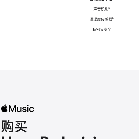
注
声音识别
脚
⁵
注
温湿度传感器
脚
⁶
注
私密又安全
购买