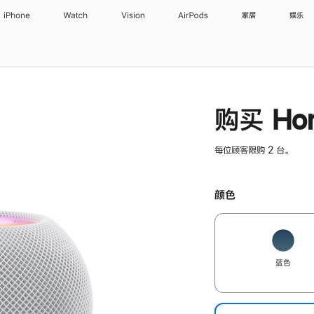
iPhone
Watch
Vision
AirPods
家居
娱乐
购买 Hom
每位顾客限购 2 台。
颜色
蓝色