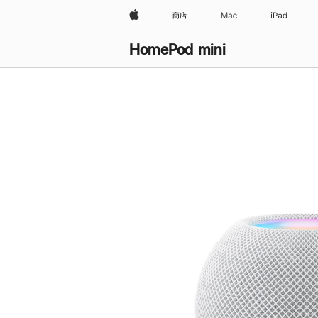
Apple
商店
Mac
iPad
HomePod mini
购
买
HomePod mini