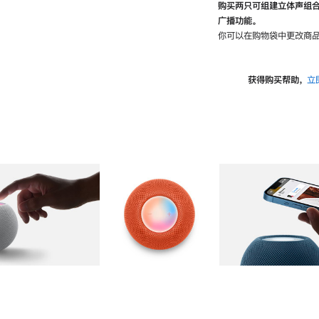
购买两只可组建立体声组
广播功能。
你可以在购物袋中更改商品
获得购买帮助，
立
图库
图像
2
图库
图像
3
图