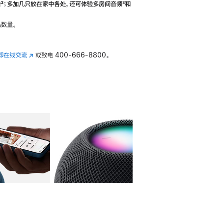
合
脚
²；多加几只放在家中各处，还可体验多‍房‍间音频
脚
³和
注
注
数量。
即在线交流
(在
或致电
400-666-8800。
新
窗
口
中
打
开)
库
图像
4
图库
图像
5