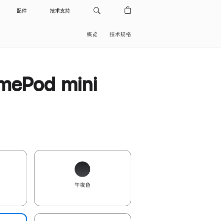
配件
技术支持
概览
技术规格
ePod mini
午夜色