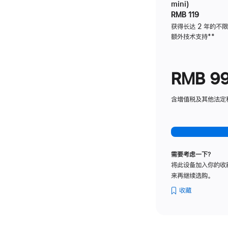
mini)
RMB 119
获得长达 2 年的不
额外技术支持
脚
**
注
RMB 9
含增值税及其他法定税费
需要考虑一下？
将此设备加入你的收
来再继续选购。
收藏