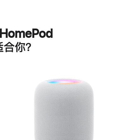
HomePod
适合你？
进
一
步
了
解
HomePod<