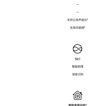
—
—
支持立体声组合
脚
²
注
多房间音频
脚
³
注
Siri
智能助理
语音识别
智能家居中枢
脚
⁴