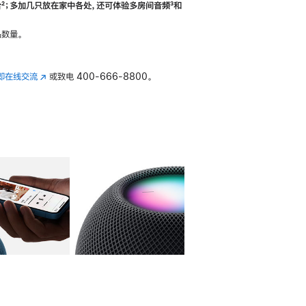
合
脚
²；多加几只放在家中各处，还可体验多‍房‍间音频
脚
³和
注
注
数量。
即在线交流
(在
或致电
400-666-8800。
新
窗
口
中
打
开)
库
图像
4
图库
图像
5