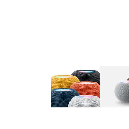
图库
图像
1