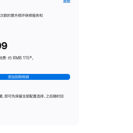
AppleCare+
添加
服
务
限次数的意外损坏保修服务和
计
划
(适
99
用
于
：约 RMB 115‡。
HomePod
mini)
添加到购物袋
藏，即可先保留全部配置选择，之后随时回