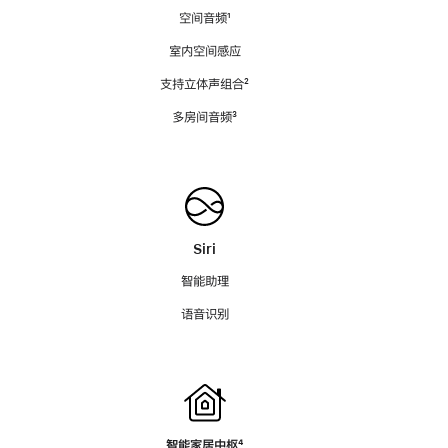
空间音频
脚
¹
注
室内空间感应
支持立体声组合
脚
²
注
多房间音频
脚
³
注
Siri
智能助理
语音识别
智能家居中枢
脚
⁴