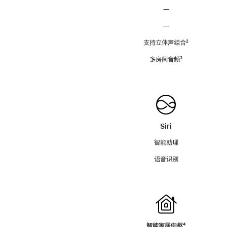
—
—
支持立体声组合
脚
²
注
多房间音频
脚
³
注
Siri
智能助理
语音识别
智能家居中枢
脚
⁴