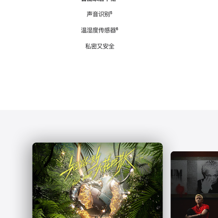
注
声音识别
脚
⁵
注
温湿度传感器
脚
⁶
注
私密又安全