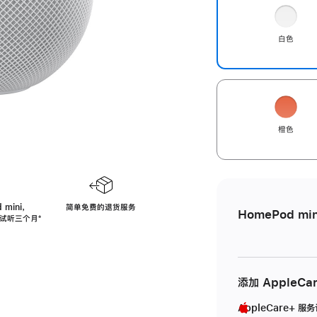
白色
橙色
 mini，
简单免费的退货服务
HomePod min
免费试听三个月
脚
⁺
注
添加 AppleCa
AppleCare+ 服