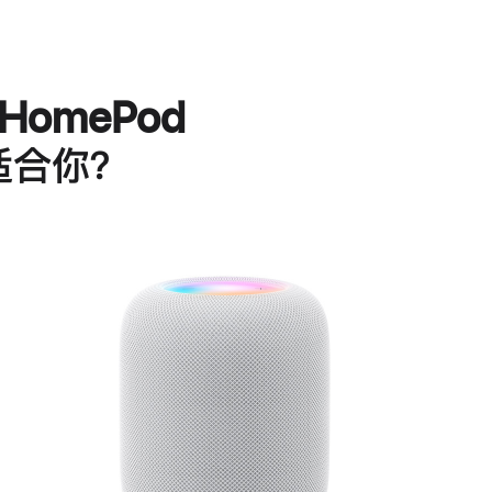
HomePod
适合你？
进
一
步
了
解
HomePod<