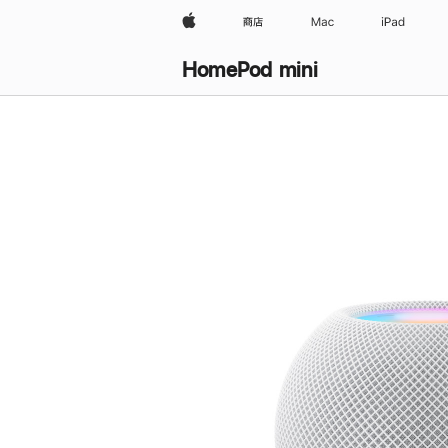
Apple
商店
Mac
iPad
HomePod mini
购
买
HomePod mini