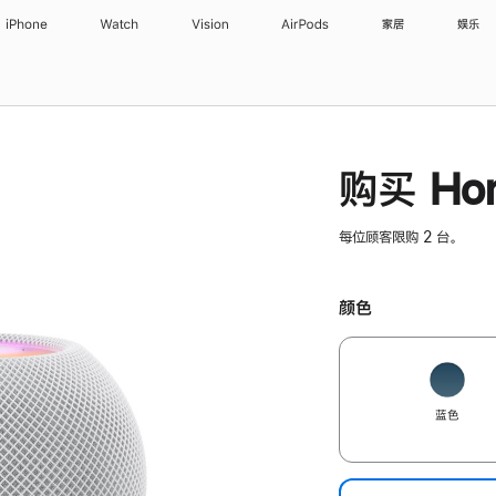
iPhone
Watch
Vision
AirPods
家居
娱乐
购买 Hom
每位顾客限购 2 台。
颜色
蓝色