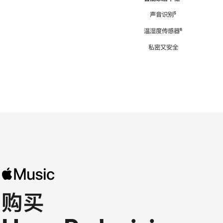
注
声音识别
脚
⁵
注
温湿度传感器
脚
⁶
注
私密又安全
购买