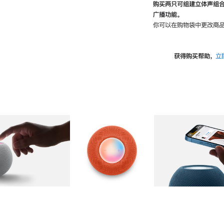
购买两只可组建立体声组
广播功能。
你可以在购物袋中更改商品
获得购买帮助，
立
图库
图像
2
图库
图像
3
图