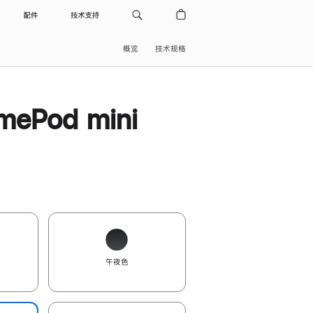
配件
技术支持
概览
技术规格
ePod mini
午夜色