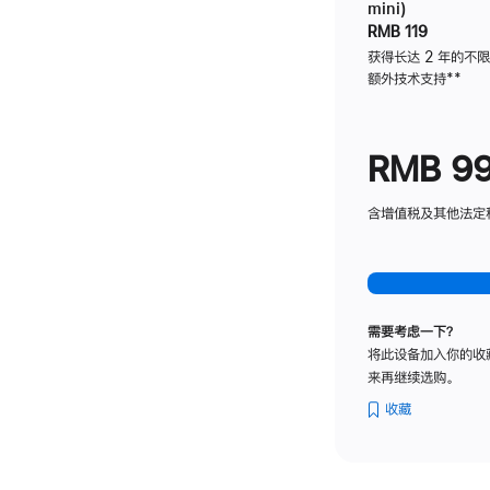
mini)
RMB 119
获得长达 2 年的不
额外技术支持
脚
**
注
RMB 9
含增值税及其他法定税费
需要考虑一下？
将此设备加入你的收
来再继续选购。
收藏