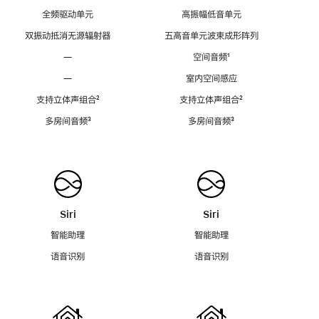
全频驱动单元
高振幅低音单元
双振动抵消无源辐射器
五高音单元波束成形阵列
—
空间音频
脚
¹
注
—
室内空间感应
支持立体声组合
脚
²
支持立体声组合
脚
²
注
注
多房间音频
脚
³
多房间音频
脚
³
注
注
Siri
Siri
智能助理
智能助理
语音识别
语音识别