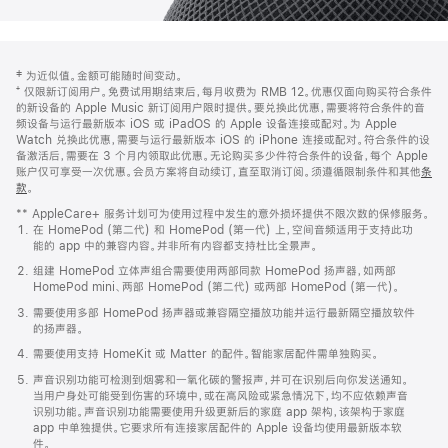
网
脚
‡ 为近似值。金额可能随时间变动。
注
页
⁺ 仅限新订阅用户。免费试用期结束后，每月收费为 RMB 12。优惠仅面向购买符合条件
页
的新设备的 Apple Music 新订阅用户限时提供。要兑换此优惠，需要将符合条件的音
频设备与运行最新版本 iOS 或 iPadOS 的 Apple 设备连接或配对。为 Apple
脚
Watch 兑换此优惠，需要与运行最新版本 iOS 的 iPhone 连接或配对。符合条件的设
备激活后，需要在 3 个月内领取此优惠。无论购买多少件符合条件的设备，每个 Apple
账户仅可享受一次优惠。会员方案将自动续订，直至取消订阅。须遵循限制条件和其他
条
款
。
(在
新
** AppleCare+ 服务计划可为使用过程中发生的意外损坏提供不限次数的保修服务。
窗
在 HomePod (第二代) 和 HomePod (第一代) 上，空间音频适用于支持此功
口
能的 app 中的兼容内容。并非所有内容都支持杜比全景声。
中
打
组建 HomePod 立体声组合需要使用两部同款 HomePod 扬声器，如两部
开)
HomePod mini、两部 HomePod (第二代) 或两部 HomePod (第一代)。
需要使用多部 HomePod 扬声器或兼容隔空播放功能并运行最新隔空播放软件
的扬声器。
需要使用支持 HomeKit 或 Matter 的配件。智能家居配件需单独购买。
声音识别功能可检测到烟雾和一氧化碳的警报声，并可在识别后向你发送通知。
当用户身处可能受到伤害的环境中，或在高风险或紧急情况下，均不应依赖声音
识别功能。声音识别功能需要使用升级更新后的家庭 app 架构，该架构于家庭
app 中单独提供。它要求所有连接家居配件的 Apple 设备均使用最新版本软
件。