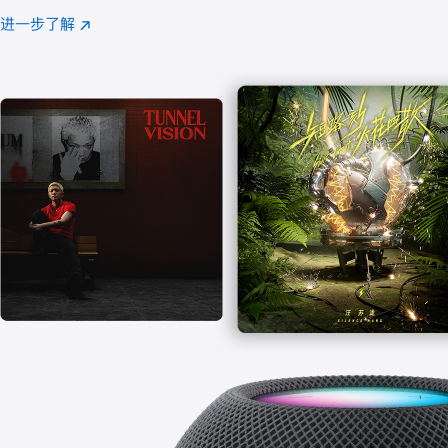
注
进一步了解
Apple
(在
Music
新
窗
口
中
打
开)