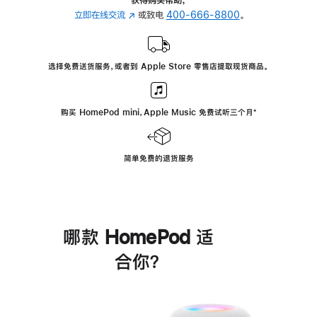
立即在线交流
(在
或致电
400-666-8800
。
新
窗
口
选择免费送货服务，或者到 Apple Store 零售店提取现货商品。
中
打
开)
购买 HomePod mini，Apple Music 免费试听三个月
脚
⁺
注
简单免费的退货服务
哪款 HomePod 适
合你？
进
一
步