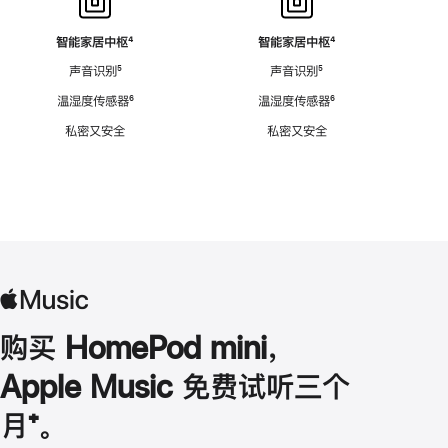
智能家居中枢
脚
⁴
智能家居中枢
脚
⁴
注
注
声音识别
脚
⁵
声音识别
脚
⁵
注
注
温湿度传感器
脚
⁶
温湿度传感器
脚
⁶
注
注
私密又安全
私密又安全
购买 HomePod mini，
Apple Music 免费试听三个
月
脚
⁺。