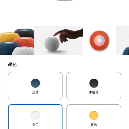
图库
图像
1
图库
图像
2
图库
图像
3
颜色
蓝色
午夜色
白色
黄色