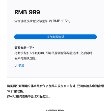
划
(适
RMB 999
用
于
含增值税及其他法定税费：约 RMB 115‡。
HomeP
mini)
添加到购物袋
需要考虑一下？
将此设备加入你的收藏，即可先保留全部配置选择，之后随时
回来再继续选购。
收藏
购买两只可组建立体声组合
脚
²；多加几只放在家中各处，还可体验多‍房‍间音频
脚
³和广播功能。
注
注
你可以在购物袋中更改商品数量。
获得购买帮助，