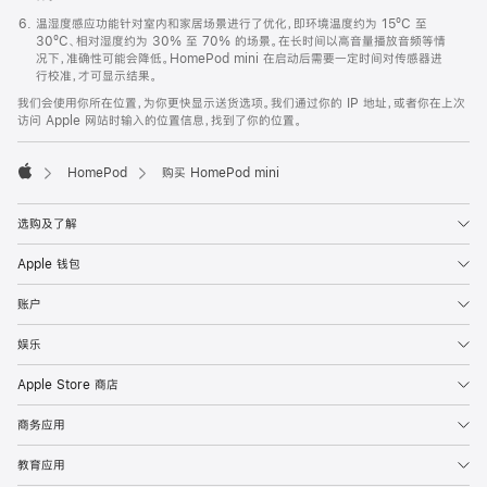
温湿度感应功能针对室内和家居场景进行了优化，即环境温度约为 15ºC 至
30ºC、相对湿度约为 30% 至 70% 的场景。在长时间以高音量播放音频等情
况下，准确性可能会降低。HomePod mini 在启动后需要一定时间对传感器进
行校准，才可显示结果。
我们会使用你所在位置，为你更快显示送货选项。我们通过你的 IP 地址，或者你在上次
访问 Apple 网站时输入的位置信息，找到了你的位置。
HomePod
购买 HomePod mini
Apple
选购及了解
Apple 钱包
账户
娱乐
Apple Store 商店
商务应用
教育应用