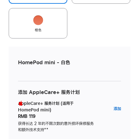
橙色
HomePod mini - 白色
添加 AppleCare+ 服务计划
AppleCare+ 服务计划 (适用于
AppleC
添加
HomePod mini)
服
RMB 119
务
获得长达 2 年的不限次数的意外损坏保修服务
和额外技术支持
脚
**
计
注