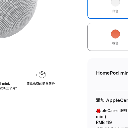
白色
橙色
HomePod min
 mini，
简单免费的退货服务
免费试听三个月
脚
⁺
注
添加 AppleCa
AppleCare+ 服
mini)
RMB 119