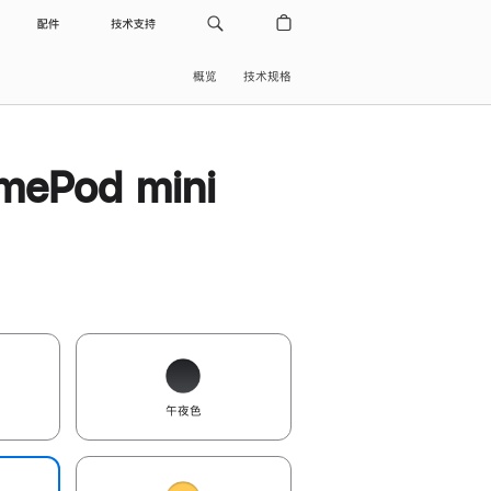
配件
技术支持
概览
技术规格
ePod mini
午夜色