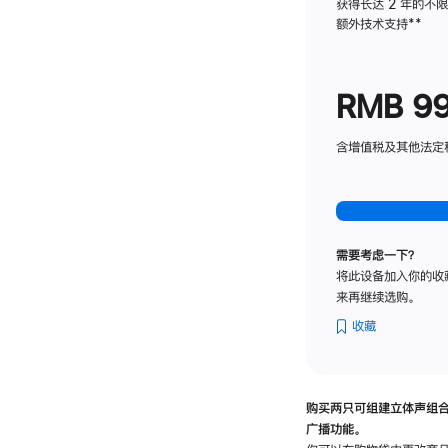
获得长达 2 年的不
额外技术支持
脚
**
注
RMB 9
含增值税及其他法定税费
需要考虑一下？
将此设备加入你的收
来再继续选购。
收藏
购买两只可组建立体声组
广播功能。