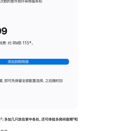
务
限次数的意外损坏保修服务和
计
划
(适
99
用
于
：约 RMB 115‡。
HomePod
mini)
添加到购物袋
藏，即可先保留全部配置选择，之后随时回
合
脚
²；多加几只放在家中各处，还可体验多‍房‍间音频
脚
³和
注
注