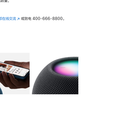
数量。
即在线交流
(在
或致电
400-666-8800。
新
窗
口
中
打
开)
库
图像
4
图库
图像
5