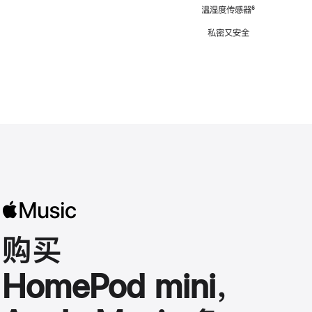
注
温湿度传感器
脚
⁶
注
私密又安全
购买
HomePod mini，