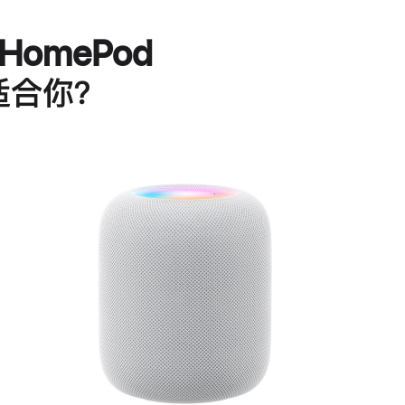
HomePod
适合你？
进
一
步
了
解
HomePod<