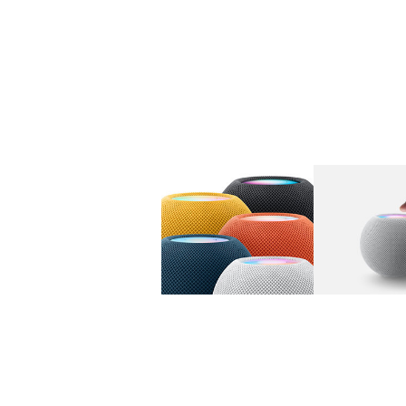
图库
图像
1