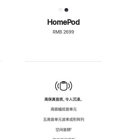
HomePod
RMB 2699
高保真音质，令人沉浸。
高振幅低音单元
五高音单元波束成形阵列
空间音频
脚
¹
注