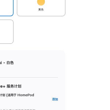
黄色
i - 白色
re+ 服务计划
务计划 (适用于 HomePod
AppleCare+
添加
服