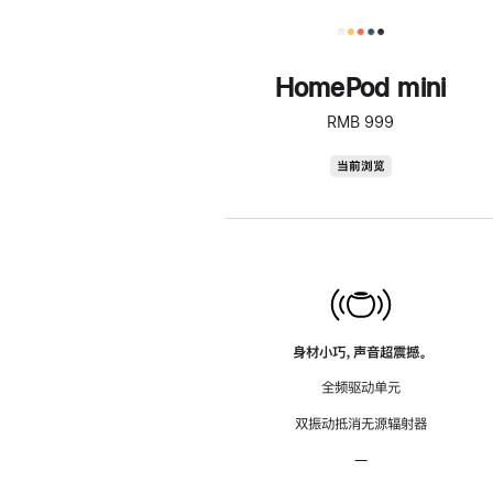
HomePod mini
RMB 999
HomePod
当前浏览
mini
身材小巧，声音超震撼。
全频驱动单元
双振动抵消无源辐射器
—