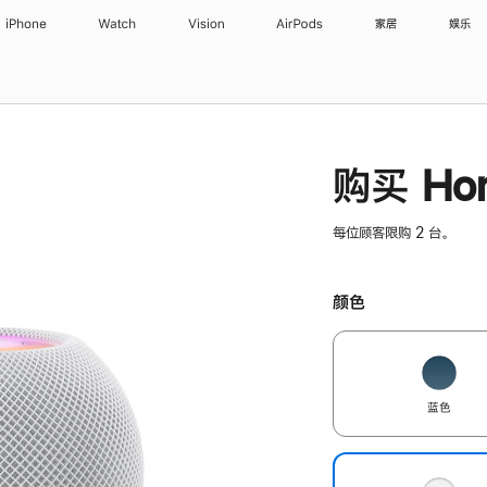
iPhone
Watch
Vision
AirPods
家居
娱乐
购买 Hom
每位顾客限购 2 台。
颜色
蓝色