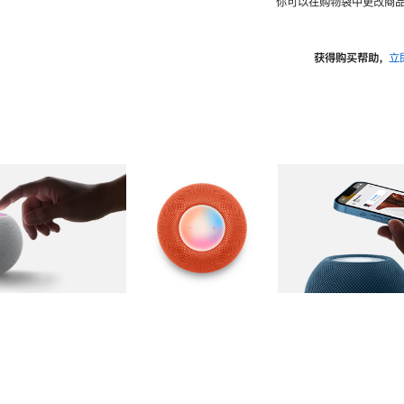
你可以在购物袋中更改商品
获得购买帮助，
立
图库
图像
2
图库
图像
3
图