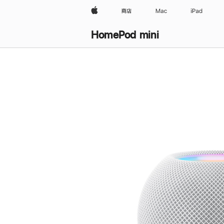
Apple
商店
Mac
iPad
HomePod mini
购
买
HomePod mini