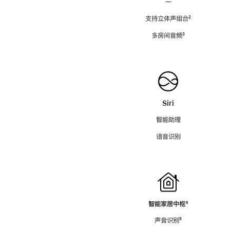
—
支持立体声组合
脚
²
注
多房间音频
脚
³
注
Siri
智能助理
语音识别
智能家居中枢
脚
⁴
注
声音识别
脚
⁵