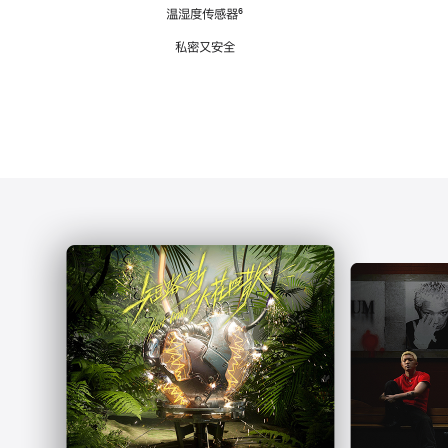
注
温湿度传感器
脚
⁶
注
私密又安全