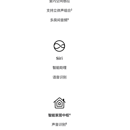
室内空间感应
支持立体声组合
脚
²
注
多房间音频
脚
³
注
Siri
智能助理
语音识别
智能家居中枢
脚
⁴
注
声音识别
脚
⁵