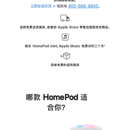
立即在线交流
(在
或致电
400-666-8800
。
新
窗
口
选择免费送货服务，或者到 Apple Store 零售店提取现货商品。
中
打
开)
购买 HomePod mini，Apple Music 免费试听三个月
脚
⁺
注
简单免费的退货服务
哪款 HomePod 适
合你？
进
一
步