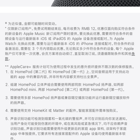
网
脚
‡ 为近似值。金额可能随时间变动。
注
页
⁺ 仅限新订阅用户。免费试用期结束后，每月收费为 RMB 12。优惠仅面向购买符合条件
页
的新设备的 Apple Music 新订阅用户限时提供。要兑换此优惠，需要将符合条件的音
频设备与运行最新版本 iOS 或 iPadOS 的 Apple 设备连接或配对。为 Apple
脚
Watch 兑换此优惠，需要与运行最新版本 iOS 的 iPhone 连接或配对。符合条件的设
备激活后，需要在 3 个月内领取此优惠。无论购买多少件符合条件的设备，每个 Apple
账户仅可享受一次优惠。会员方案将自动续订，直至取消订阅。须遵循限制条件和其他
条
款
。
(在
新
** AppleCare+ 服务计划可为使用过程中发生的意外损坏提供不限次数的保修服务。
窗
在 HomePod (第二代) 和 HomePod (第一代) 上，空间音频适用于支持此功
口
能的 app 中的兼容内容。并非所有内容都支持杜比全景声。
中
打
组建 HomePod 立体声组合需要使用两部同款 HomePod 扬声器，如两部
开)
HomePod mini、两部 HomePod (第二代) 或两部 HomePod (第一代)。
需要使用多部 HomePod 扬声器或兼容隔空播放功能并运行最新隔空播放软件
的扬声器。
需要使用支持 HomeKit 或 Matter 的配件。智能家居配件需单独购买。
声音识别功能可检测到烟雾和一氧化碳的警报声，并可在识别后向你发送通知。
当用户身处可能受到伤害的环境中，或在高风险或紧急情况下，均不应依赖声音
识别功能。声音识别功能需要使用升级更新后的家庭 app 架构，该架构于家庭
app 中单独提供。它要求所有连接家居配件的 Apple 设备均使用最新版本软
件。