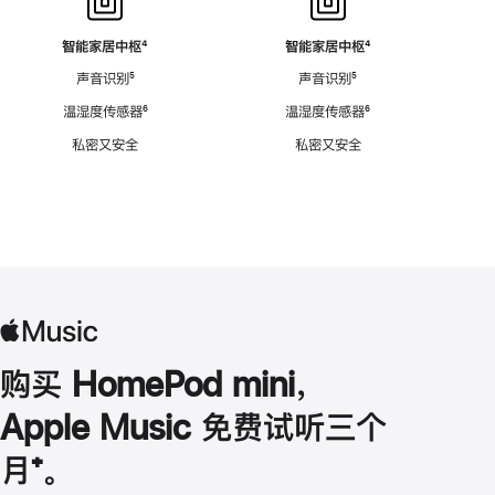
智能家居中枢
脚
⁴
智能家居中枢
脚
⁴
注
注
声音识别
脚
⁵
声音识别
脚
⁵
注
注
温湿度传感器
脚
⁶
温湿度传感器
脚
⁶
注
注
私密又安全
私密又安全
购买 HomePod mini，
Apple Music 免费试听三个
月
脚
⁺。