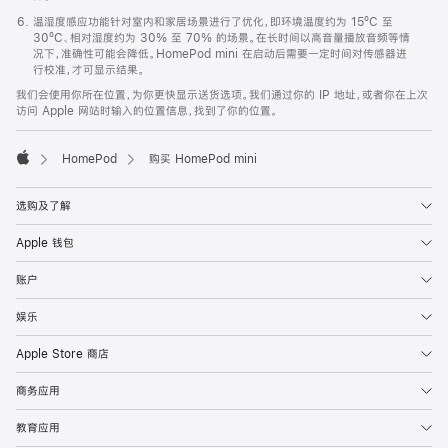
温湿度感应功能针对室内和家居场景进行了优化，即环境温度约为 15ºC 至
30ºC、相对湿度约为 30% 至 70% 的场景。在长时间以高音量播放音频等情
况下，准确性可能会降低。HomePod mini 在启动后需要一定时间对传感器进
行校准，才可显示结果。
我们会使用你所在位置，为你更快显示送货选项。我们通过你的 IP 地址，或者你在上次
访问 Apple 网站时输入的位置信息，找到了你的位置。
HomePod
购买 HomePod mini
Apple
选购及了解
Apple 钱包
账户
娱乐
Apple Store 商店
商务应用
教育应用