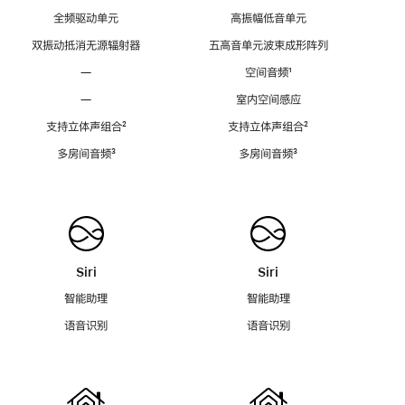
全频驱动单元
高振幅低音单元
双振动抵消无源辐射器
五高音单元波束成形阵列
—
空间音频
脚
¹
注
—
室内空间感应
支持立体声组合
脚
²
支持立体声组合
脚
²
注
注
多房间音频
脚
³
多房间音频
脚
³
注
注
Siri
Siri
智能助理
智能助理
语音识别
语音识别