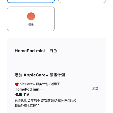
橙色
HomePod mini - 白色
添加 AppleCare+ 服务计划
AppleCare+ 服务计划 (适用于
AppleC
添加
HomePod mini)
服
RMB 119
务
获得长达 2 年的不限次数的意外损坏保修服务
和额外技术支持
脚
**
计
注