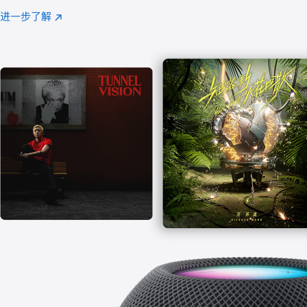
注
进一步了解
Apple
(在
Music
新
窗
口
中
打
开)