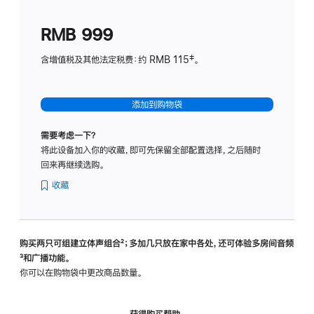
划
(适
RMB 999
用
于
含增值税及其他法定税费：约 RMB 115‡。
HomeP
mini)
添加到购物袋
需要考虑一下？
将此设备加入你的收藏，即可先保留全部配置选择，之后随时
回来再继续选购。
收藏
购买两只可组建立体声组合
脚
²；多加几只放在家中各处，还可体验多‍房‍间音频
脚
³和广播功能。
注
注
你可以在购物袋中更改商品数量。
获得购买帮助，