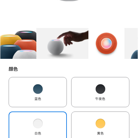
图库
图像
1
图库
图像
2
图库
图像
3
颜色
蓝色
午夜色
白色
黄色