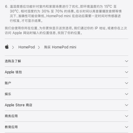
温湿度感应功能针对室内和家居场景进行了优化，即环境温度约为 15ºC 至
30ºC、相对湿度约为 30% 至 70% 的场景。在长时间以高音量播放音频等情
况下，准确性可能会降低。HomePod mini 在启动后需要一定时间对传感器进
行校准，才可显示结果。
我们会使用你所在位置，为你更快显示送货选项。我们通过你的 IP 地址，或者你在上次
访问 Apple 网站时输入的位置信息，找到了你的位置。
HomePod
购买 HomePod mini
Apple
选购及了解
Apple 钱包
账户
娱乐
Apple Store 商店
商务应用
教育应用