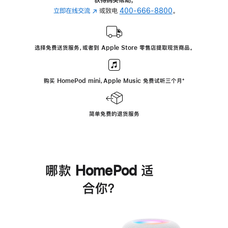
立即在线交流
(在
或致电
400-666-8800
。
新
窗
口
选择免费送货服务，或者到 Apple Store 零售店提取现货商品。
中
打
开)
购买 HomePod mini，Apple Music 免费试听三个月
脚
⁺
注
简单免费的退货服务
哪款 HomePod 适
合你？
进
一
步