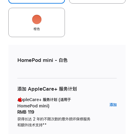
橙色
HomePod mini - 白色
添加 AppleCare+ 服务计划
AppleCare+ 服务计划 (适用于
AppleC
添加
HomePod mini)
服
RMB 119
务
获得长达 2 年的不限次数的意外损坏保修服务
和额外技术支持
脚
**
计
注