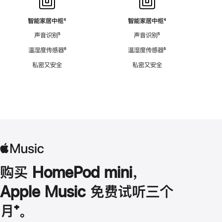
智能家居中枢
脚
⁴
智能家居中枢
脚
⁴
注
注
声音识别
脚
⁵
声音识别
脚
⁵
注
注
温湿度传感器
脚
⁶
温湿度传感器
脚
⁶
注
注
私密又安全
私密又安全
购买 HomePod mini，
Apple Music 免费试听三个
月
脚
⁺。