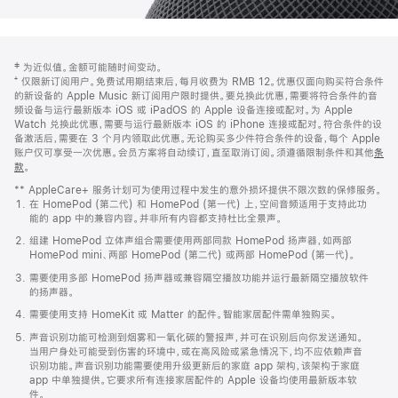
网
脚
‡ 为近似值。金额可能随时间变动。
注
页
⁺ 仅限新订阅用户。免费试用期结束后，每月收费为 RMB 12。优惠仅面向购买符合条件
页
的新设备的 Apple Music 新订阅用户限时提供。要兑换此优惠，需要将符合条件的音
频设备与运行最新版本 iOS 或 iPadOS 的 Apple 设备连接或配对。为 Apple
脚
Watch 兑换此优惠，需要与运行最新版本 iOS 的 iPhone 连接或配对。符合条件的设
备激活后，需要在 3 个月内领取此优惠。无论购买多少件符合条件的设备，每个 Apple
账户仅可享受一次优惠。会员方案将自动续订，直至取消订阅。须遵循限制条件和其他
条
款
。
(在
新
** AppleCare+ 服务计划可为使用过程中发生的意外损坏提供不限次数的保修服务。
窗
在 HomePod (第二代) 和 HomePod (第一代) 上，空间音频适用于支持此功
口
能的 app 中的兼容内容。并非所有内容都支持杜比全景声。
中
打
组建 HomePod 立体声组合需要使用两部同款 HomePod 扬声器，如两部
开)
HomePod mini、两部 HomePod (第二代) 或两部 HomePod (第一代)。
需要使用多部 HomePod 扬声器或兼容隔空播放功能并运行最新隔空播放软件
的扬声器。
需要使用支持 HomeKit 或 Matter 的配件。智能家居配件需单独购买。
声音识别功能可检测到烟雾和一氧化碳的警报声，并可在识别后向你发送通知。
当用户身处可能受到伤害的环境中，或在高风险或紧急情况下，均不应依赖声音
识别功能。声音识别功能需要使用升级更新后的家庭 app 架构，该架构于家庭
app 中单独提供。它要求所有连接家居配件的 Apple 设备均使用最新版本软
件。