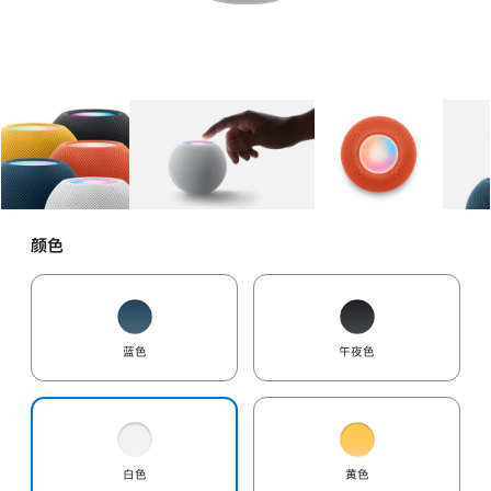
图库
图像
1
图库
图像
2
图库
图像
3
颜色
蓝色
午夜色
白色
黄色