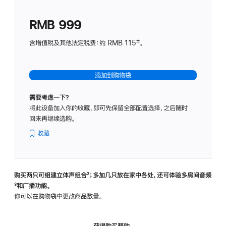
划
(适
RMB 999
用
于
含增值税及其他法定税费：约 RMB 115‡。
HomeP
mini)
添加到购物袋
需要考虑一下？
将此设备加入你的收藏，即可先保留全部配置选择，之后随时
回来再继续选购。
收藏
购买两只可组建立体声组合
脚
²；多加几只放在家中各处，还可体验多‍房‍间音频
脚
³和广播功能。
注
注
你可以在购物袋中更改商品数量。
获得购买帮助，