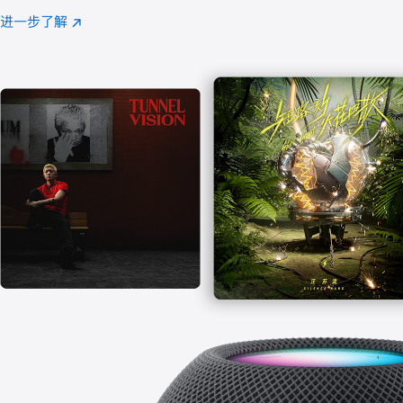
注
进一步了解
Apple
(在
Music
新
窗
口
中
打
开)