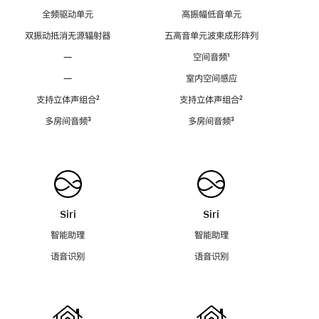
全频驱动单元
高振幅低音单元
双振动抵消无源辐射器
五高音单元波束成形阵列
—
空间音频
脚
¹
注
—
室内空间感应
支持立体声组合
脚
²
支持立体声组合
脚
²
注
注
多房间音频
脚
³
多房间音频
脚
³
注
注
Siri
Siri
智能助理
智能助理
语音识别
语音识别