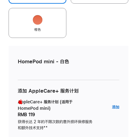
橙色
HomePod mini - 白色
添加 AppleCare+ 服务计划
AppleCare+ 服务计划 (适用于
AppleC
添加
HomePod mini)
服
RMB 119
务
获得长达 2 年的不限次数的意外损坏保修服务
和额外技术支持
脚
**
计
注