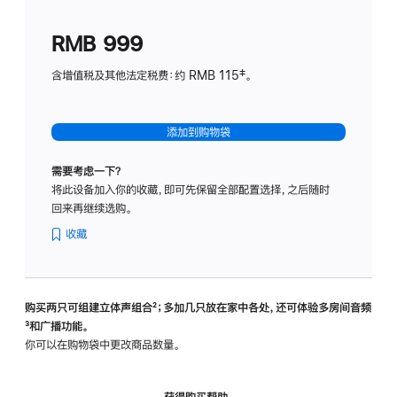
划
(适
RMB 999
用
于
含增值税及其他法定税费：约 RMB 115‡。
HomeP
mini)
添加到购物袋
需要考虑一下？
将此设备加入你的收藏，即可先保留全部配置选择，之后随时
回来再继续选购。
收藏
购买两只可组建立体声组合
脚
²；多加几只放在家中各处，还可体验多‍房‍间音频
脚
³和广播功能。
注
注
你可以在购物袋中更改商品数量。
获得购买帮助，