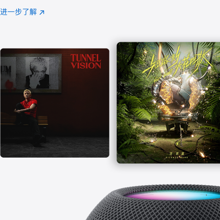
注
进一步了解
Apple
(在
Music
新
窗
口
中
打
开)