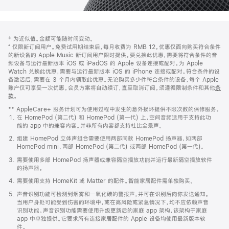
网
脚
‡ 为近似值。金额可能随时间变动。
注
页
⁺ 仅限新订阅用户。免费试用期结束后，每月收费为 RMB 12。优惠仅面向购买符合条件
页
的新设备的 Apple Music 新订阅用户限时提供。要兑换此优惠，需要将符合条件的音
频设备与运行最新版本 iOS 或 iPadOS 的 Apple 设备连接或配对。为 Apple
脚
Watch 兑换此优惠，需要与运行最新版本 iOS 的 iPhone 连接或配对。符合条件的设
备激活后，需要在 3 个月内领取此优惠。无论购买多少件符合条件的设备，每个 Apple
账户仅可享受一次优惠。会员方案将自动续订，直至取消订阅。须遵循限制条件和其他
条
款
。
(在
新
** AppleCare+ 服务计划可为使用过程中发生的意外损坏提供不限次数的保修服务。
窗
在 HomePod (第二代) 和 HomePod (第一代) 上，空间音频适用于支持此功
口
能的 app 中的兼容内容。并非所有内容都支持杜比全景声。
中
打
组建 HomePod 立体声组合需要使用两部同款 HomePod 扬声器，如两部
开)
HomePod mini、两部 HomePod (第二代) 或两部 HomePod (第一代)。
需要使用多部 HomePod 扬声器或兼容隔空播放功能并运行最新隔空播放软件
的扬声器。
需要使用支持 HomeKit 或 Matter 的配件。智能家居配件需单独购买。
声音识别功能可检测到烟雾和一氧化碳的警报声，并可在识别后向你发送通知。
当用户身处可能受到伤害的环境中，或在高风险或紧急情况下，均不应依赖声音
识别功能。声音识别功能需要使用升级更新后的家庭 app 架构，该架构于家庭
app 中单独提供。它要求所有连接家居配件的 Apple 设备均使用最新版本软
件。