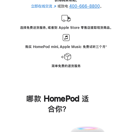
立即在线交流
(在
或致电
400-666-8800
。
新
窗
口
选择免费送货服务，或者到 Apple Store 零售店提取现货商品。
中
打
开)
购买 HomePod mini，Apple Music 免费试听三个月
脚
⁺
注
简单免费的退货服务
哪款 HomePod 适
合你？
进
一
步