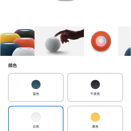
图库
图像
1
图库
图像
2
图库
图像
3
颜色
蓝色
午夜色
白色
黄色