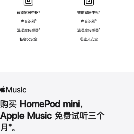
智能家居中枢
脚
⁴
智能家居中枢
脚
⁴
注
注
声音识别
脚
⁵
声音识别
脚
⁵
注
注
温湿度传感器
脚
⁶
温湿度传感器
脚
⁶
注
注
私密又安全
私密又安全
购买 HomePod mini，
Apple Music 免费试听三个
月
脚
⁺。