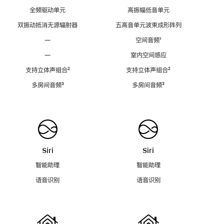
全频驱动单元
高振幅低音单元
双振动抵消无源辐射器
五高音单元波束成形阵列
—
空间音频
脚
¹
注
—
室内空间感应
支持立体声组合
脚
²
支持立体声组合
脚
²
注
注
多房间音频
脚
³
多房间音频
脚
³
注
注
Siri
Siri
智能助理
智能助理
语音识别
语音识别