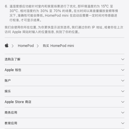
温湿度感应功能针对室内和家居场景进行了优化，即环境温度约为 15ºC 至
30ºC、相对湿度约为 30% 至 70% 的场景。在长时间以高音量播放音频等情
况下，准确性可能会降低。HomePod mini 在启动后需要一定时间对传感器进
行校准，才可显示结果。
我们会使用你所在位置，为你更快显示送货选项。我们通过你的 IP 地址，或者你在上次
访问 Apple 网站时输入的位置信息，找到了你的位置。
HomePod
购买 HomePod mini
Apple
选购及了解
Apple 钱包
账户
娱乐
Apple Store 商店
商务应用
教育应用