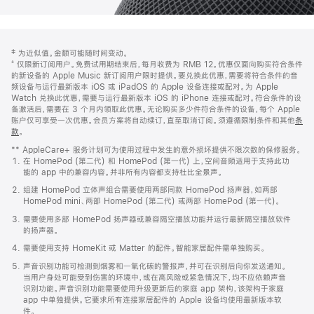
网
脚
‡ 为近似值。金额可能随时间变动。
注
页
⁺ 仅限新订阅用户。免费试用期结束后，每月收费为 RMB 12。优惠仅面向购买符合条件
页
的新设备的 Apple Music 新订阅用户限时提供。要兑换此优惠，需要将符合条件的音
频设备与运行最新版本 iOS 或 iPadOS 的 Apple 设备连接或配对。为 Apple
脚
Watch 兑换此优惠，需要与运行最新版本 iOS 的 iPhone 连接或配对。符合条件的设
备激活后，需要在 3 个月内领取此优惠。无论购买多少件符合条件的设备，每个 Apple
账户仅可享受一次优惠。会员方案将自动续订，直至取消订阅。须遵循限制条件和其他
条
款
。
(在
新
** AppleCare+ 服务计划可为使用过程中发生的意外损坏提供不限次数的保修服务。
窗
在 HomePod (第二代) 和 HomePod (第一代) 上，空间音频适用于支持此功
口
能的 app 中的兼容内容。并非所有内容都支持杜比全景声。
中
打
组建 HomePod 立体声组合需要使用两部同款 HomePod 扬声器，如两部
开)
HomePod mini、两部 HomePod (第二代) 或两部 HomePod (第一代)。
需要使用多部 HomePod 扬声器或兼容隔空播放功能并运行最新隔空播放软件
的扬声器。
需要使用支持 HomeKit 或 Matter 的配件。智能家居配件需单独购买。
声音识别功能可检测到烟雾和一氧化碳的警报声，并可在识别后向你发送通知。
当用户身处可能受到伤害的环境中，或在高风险或紧急情况下，均不应依赖声音
识别功能。声音识别功能需要使用升级更新后的家庭 app 架构，该架构于家庭
app 中单独提供。它要求所有连接家居配件的 Apple 设备均使用最新版本软
件。