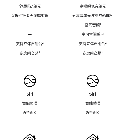
全频驱动单元
高振幅低音单元
双振动抵消无源辐射器
五高音单元波束成形阵列
—
空间音频
脚
¹
注
—
室内空间感应
支持立体声组合
脚
²
支持立体声组合
脚
²
注
注
多房间音频
脚
³
多房间音频
脚
³
注
注
Siri
Siri
智能助理
智能助理
语音识别
语音识别