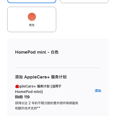
橙色
HomePod mini - 白色
添加 AppleCare+ 服务计划
AppleCare+ 服务计划 (适用于
AppleC
添加
HomePod mini)
服
RMB 119
务
获得长达 2 年的不限次数的意外损坏保修服务
和额外技术支持
脚
**
计
注