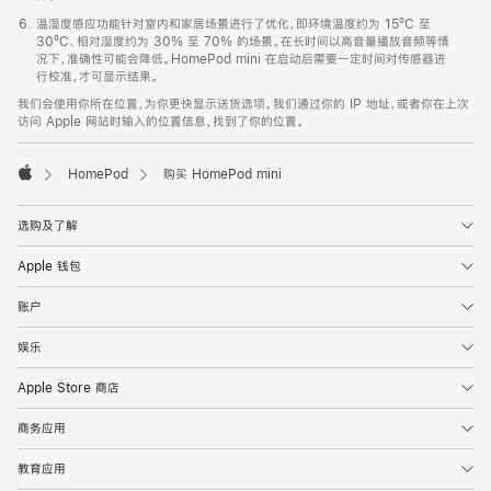
温湿度感应功能针对室内和家居场景进行了优化，即环境温度约为 15ºC 至
30ºC、相对湿度约为 30% 至 70% 的场景。在长时间以高音量播放音频等情
况下，准确性可能会降低。HomePod mini 在启动后需要一定时间对传感器进
行校准，才可显示结果。
我们会使用你所在位置，为你更快显示送货选项。我们通过你的 IP 地址，或者你在上次
访问 Apple 网站时输入的位置信息，找到了你的位置。
HomePod
购买 HomePod mini
Apple
选购及了解
Apple 钱包
账户
娱乐
Apple Store 商店
商务应用
教育应用