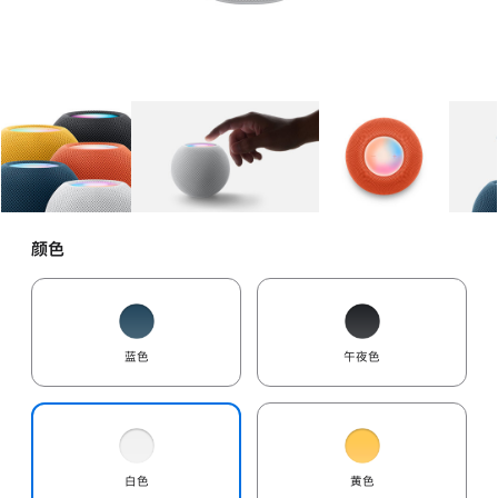
图库
图像
1
图库
图像
2
图库
图像
3
颜色
蓝色
午夜色
白色
黄色