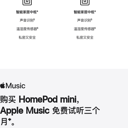
智能家居中枢
脚
⁴
智能家居中枢
脚
⁴
注
注
声音识别
脚
⁵
声音识别
脚
⁵
注
注
温湿度传感器
脚
⁶
温湿度传感器
脚
⁶
注
注
私密又安全
私密又安全
购买 HomePod mini，
Apple Music 免费试听三个
月
脚
⁺。