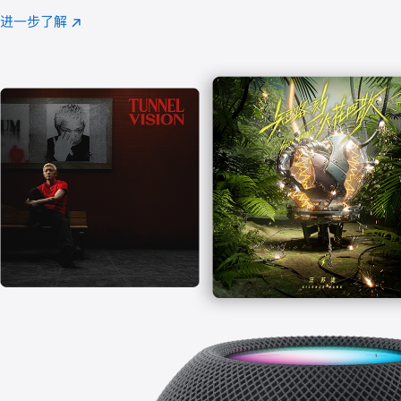
注
进一步了解
Apple
(在
Music
新
窗
口
中
打
开)