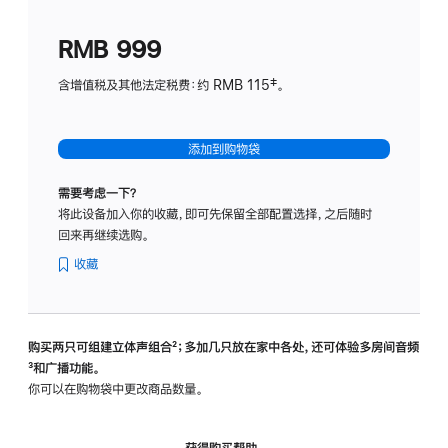
划
(适
RMB 999
用
于
含增值税及其他法定税费：约 RMB 115‡。
HomeP
mini)
添加到购物袋
需要考虑一下？
将此设备加入你的收藏，即可先保留全部配置选择，之后随时
回来再继续选购。
收藏
购买两只可组建立体声组合
脚
²；多加几只放在家中各处，还可体验多‍房‍间音频
脚
³和广播功能。
注
注
你可以在购物袋中更改商品数量。
获得购买帮助，