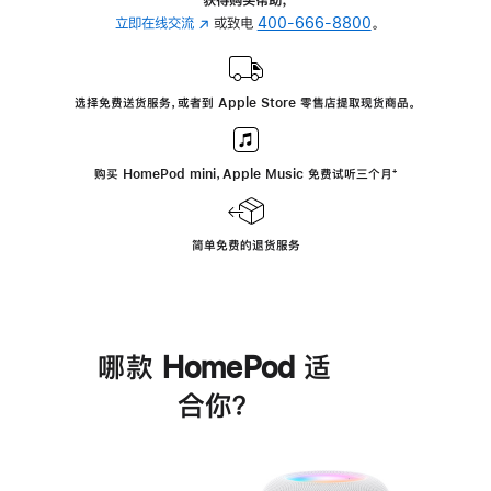
立即在线交流
(在
或致电
400-666-8800
。
新
窗
口
选择免费送货服务，或者到 Apple Store 零售店提取现货商品。
中
打
开)
购买 HomePod mini，Apple Music 免费试听三个月
脚
⁺
注
简单免费的退货服务
哪款 HomePod 适
合你？
进
一
步