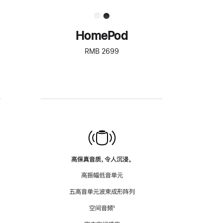
HomePod
RMB 2699
高保真音质，令人沉浸。
高振幅低音单元
五高音单元波束成形阵列
空间音频
脚
¹
注