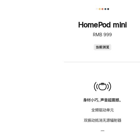
HomePod mini
RMB 999
HomePod
当前浏览
mini
身材小巧，声音超震撼。
全频驱动单元
双振动抵消无源辐射器
—