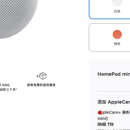
白色
橙色
HomePod min
 mini，
简单免费的退货服务
免费试听三个月
脚
⁺
注
添加 AppleCa
AppleCare+ 服
mini)
RMB 119