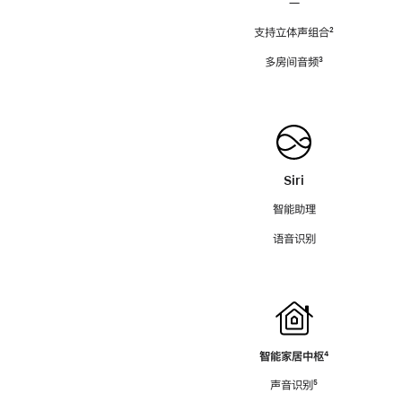
—
支持立体声组合
脚
²
注
多房间音频
脚
³
注
Siri
智能助理
语音识别
智能家居中枢
脚
⁴
注
声音识别
脚
⁵