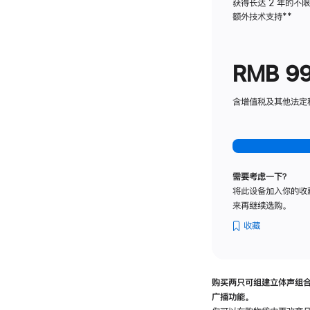
获得长达 2 年的不
额外技术支持
脚
**
注
RMB 9
含增值税及其他法定税费
需要考虑一下？
将此设备加入你的收
来再继续选购。
收藏
购买两只可组建立体声组
广播功能。