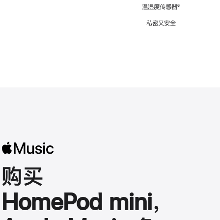
注
温湿度传感器
脚
⁶
注
私密又安全
购买
HomePod mini，