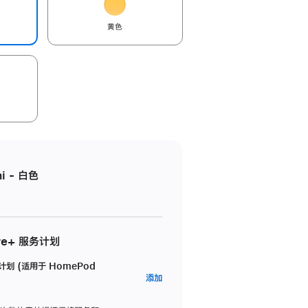
黄色
i - 白色
re+ 服务计划
务计划 (适用于 HomePod
AppleCare+
添加
服