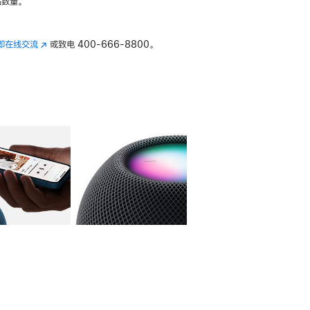
数量。
即在线交流
(在
或致电
400-666-8800。
新
窗
口
中
打
开)
库
图像
4
图库
图像
5