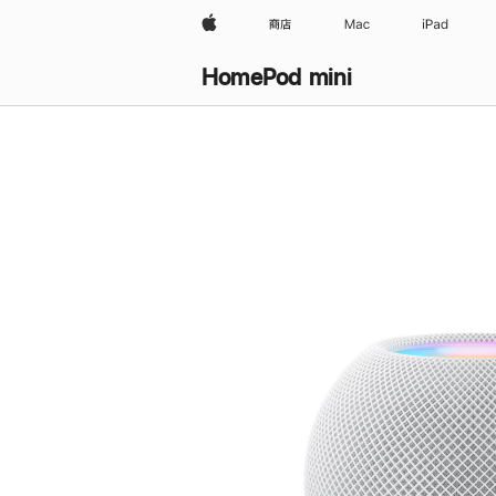
Apple
商店
Mac
iPad
HomePod mini
购
买
HomePod mini