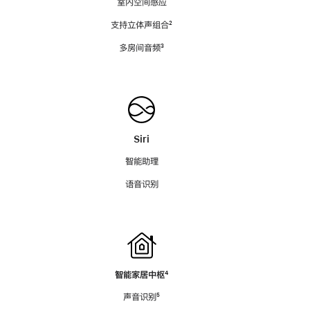
室内空间感应
支持立体声组合
脚
²
注
多房间音频
脚
³
注
Siri
智能助理
语音识别
智能家居中枢
脚
⁴
注
声音识别
脚
⁵