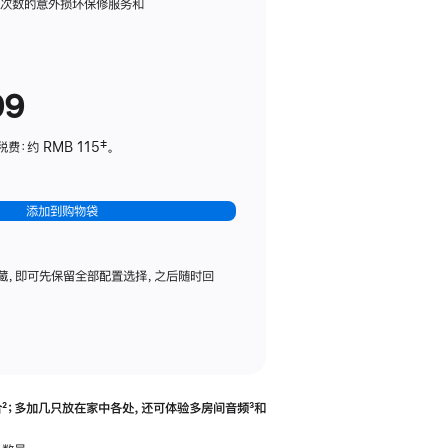
务
限次数的意外损坏保修服务和
计
划
(适
99
用
于
：约 RMB 115‡。
HomePod
mini)
添加到购物袋
藏，即可先保留全部配置选择，之后随时回
合
脚
²；多加几只放在家中各处，还可体验多‍房‍间音频
脚
³和
注
注