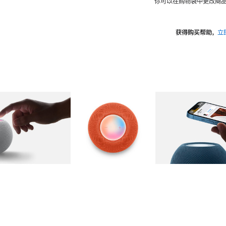
你可以在购物袋中更改商品
获得购买帮助，
立
图库
图像
2
图库
图像
3
图