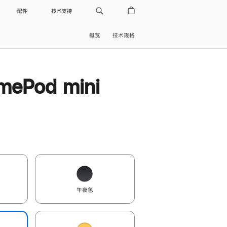
配件
技术支持
概览
技术规格
ePod mini
午夜色