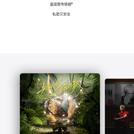
注
温湿度传感器
脚
⁶
注
私密又安全