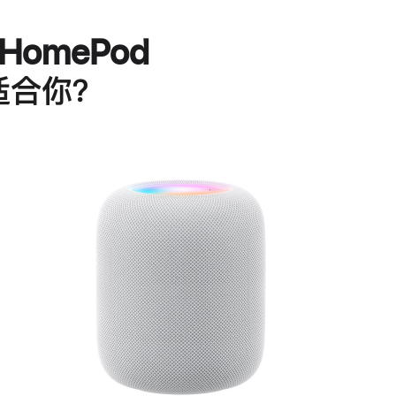
HomePod
适合你？
进
一
步
了
解
HomePod<