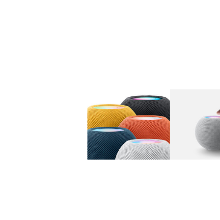
图库
图像
1