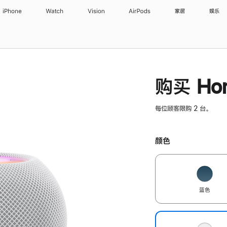
iPhone
Watch
Vision
AirPods
家居
娱乐
购买 Hom
每位顾客限购 2 台。
颜色
蓝色