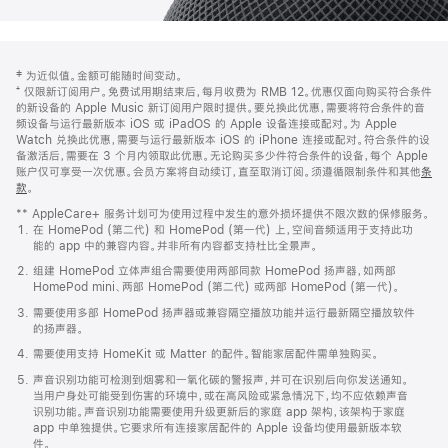
网
脚
‡ 为近似值。金额可能随时间变动。
注
页
⁺ 仅限新订阅用户。免费试用期结束后，每月收费为 RMB 12。优惠仅面向购买符合条件
页
的新设备的 Apple Music 新订阅用户限时提供。要兑换此优惠，需要将符合条件的音
频设备与运行最新版本 iOS 或 iPadOS 的 Apple 设备连接或配对。为 Apple
脚
Watch 兑换此优惠，需要与运行最新版本 iOS 的 iPhone 连接或配对。符合条件的设
备激活后，需要在 3 个月内领取此优惠。无论购买多少件符合条件的设备，每个 Apple
账户仅可享受一次优惠。会员方案将自动续订，直至取消订阅。须遵循限制条件和其他
条
款
。
(在
新
** AppleCare+ 服务计划可为使用过程中发生的意外损坏提供不限次数的保修服务。
窗
在 HomePod (第二代) 和 HomePod (第一代) 上，空间音频适用于支持此功
口
能的 app 中的兼容内容。并非所有内容都支持杜比全景声。
中
打
组建 HomePod 立体声组合需要使用两部同款 HomePod 扬声器，如两部
开)
HomePod mini、两部 HomePod (第二代) 或两部 HomePod (第一代)。
需要使用多部 HomePod 扬声器或兼容隔空播放功能并运行最新隔空播放软件
的扬声器。
需要使用支持 HomeKit 或 Matter 的配件。智能家居配件需单独购买。
声音识别功能可检测到烟雾和一氧化碳的警报声，并可在识别后向你发送通知。
当用户身处可能受到伤害的环境中，或在高风险或紧急情况下，均不应依赖声音
识别功能。声音识别功能需要使用升级更新后的家庭 app 架构，该架构于家庭
app 中单独提供。它要求所有连接家居配件的 Apple 设备均使用最新版本软
件。