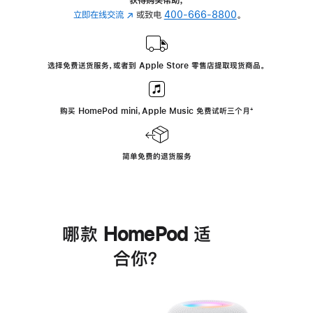
立即在线交流
(在
或致电
400-666-8800
。
新
窗
口
选择免费送货服务，或者到 Apple Store 零售店提取现货商品。
中
打
开)
购买 HomePod mini，Apple Music 免费试听三个月
脚
⁺
注
简单免费的退货服务
哪款 HomePod 适
合你？
进
一
步