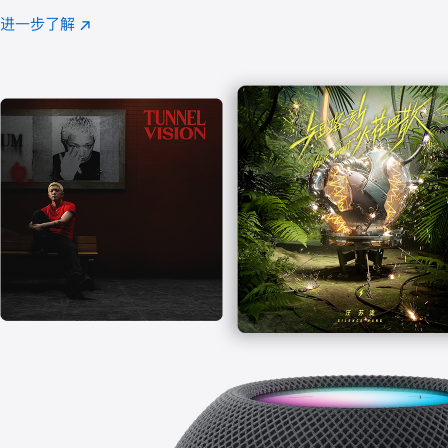
注
进一步了解
Apple
(在
Music
新
窗
口
中
打
开)