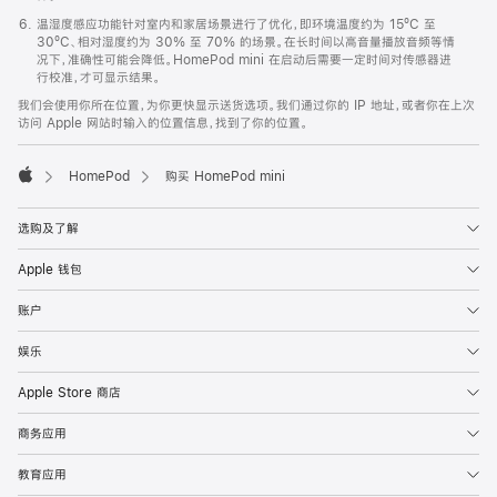
温湿度感应功能针对室内和家居场景进行了优化，即环境温度约为 15ºC 至
30ºC、相对湿度约为 30% 至 70% 的场景。在长时间以高音量播放音频等情
况下，准确性可能会降低。HomePod mini 在启动后需要一定时间对传感器进
行校准，才可显示结果。
我们会使用你所在位置，为你更快显示送货选项。我们通过你的 IP 地址，或者你在上次
访问 Apple 网站时输入的位置信息，找到了你的位置。
HomePod
购买 HomePod mini
Apple
选购及了解
Apple 钱包
账户
娱乐
Apple Store 商店
商务应用
教育应用