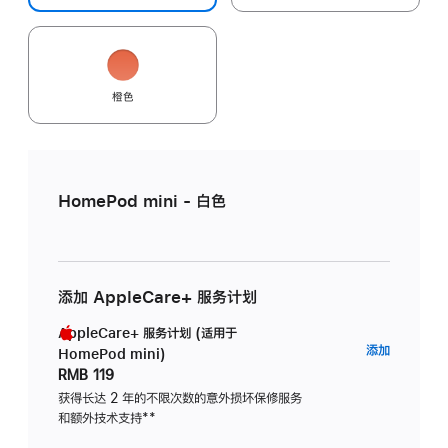
橙色
HomePod mini - 白色
添加 AppleCare+ 服务计划
AppleCare+ 服务计划 (适用于
AppleC
添加
HomePod mini)
服
RMB 119
务
获得长达 2 年的不限次数的意外损坏保修服务
和额外技术支持
脚
**
计
注