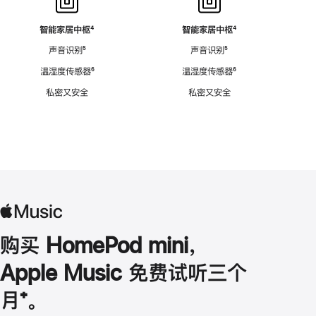
智能家居中枢
脚
⁴
智能家居中枢
脚
⁴
注
注
声音识别
脚
⁵
声音识别
脚
⁵
注
注
温湿度传感器
脚
⁶
温湿度传感器
脚
⁶
注
注
私密又安全
私密又安全
购买 HomePod mini，
Apple Music 免费试听三个
月
脚
⁺。