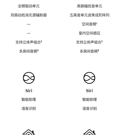
全频驱动单元
高振幅低音单元
双振动抵消无源辐射器
五高音单元波束成形阵列
—
空间音频
脚
¹
注
—
室内空间感应
支持立体声组合
脚
²
支持立体声组合
脚
²
注
注
多房间音频
脚
³
多房间音频
脚
³
注
注
Siri
Siri
智能助理
智能助理
语音识别
语音识别