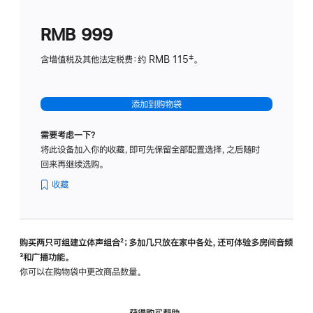
划
(适
RMB 999
用
于
含增值税及其他法定税费：约 RMB 115‡。
HomeP
mini)
添加到购物袋
需要考虑一下？
将此设备加入你的收藏，即可先保留全部配置选择，之后随时
回来再继续选购。
收藏
购买两只可组建立体声组合
脚
²；多加几只放在家中各处，还可体验多‍房‍间音频
脚
³和广播功能。
注
注
你可以在购物袋中更改商品数量。
获得购买帮助，