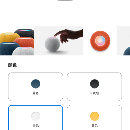
图库
图像
1
图库
图像
2
图库
图像
3
颜色
蓝色
午夜色
白色
黄色