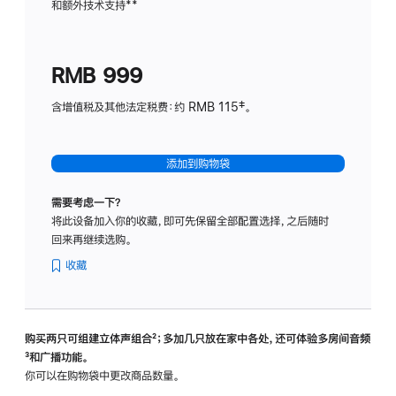
和额外技术支持
脚
**
计
注
划
(适
RMB 999
用
于
含增值税及其他法定税费：约 RMB 115‡。
HomeP
mini)
添加到购物袋
需要考虑一下？
将此设备加入你的收藏，即可先保留全部配置选择，之后随时
回来再继续选购。
收藏
购买两只可组建立体声组合
脚
²；多加几只放在家中各处，还可体验多‍房‍间音频
脚
³和广播功能。
注
注
你可以在购物袋中更改商品数量。