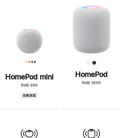
一
步
了
解
HomePod<
HomePod
HomePod mini
RMB 2699
RMB 999
HomePod
当前浏览
mini