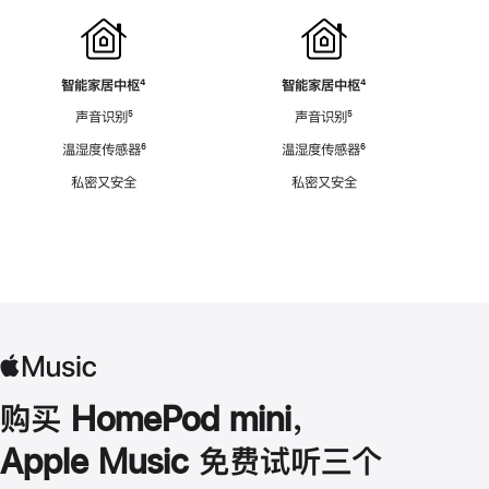
智能家居中枢
脚
⁴
智能家居中枢
脚
⁴
注
注
声音识别
脚
⁵
声音识别
脚
⁵
注
注
温湿度传感器
脚
⁶
温湿度传感器
脚
⁶
注
注
私密又安全
私密又安全
购买 HomePod mini，
Apple Music 免费试听三个