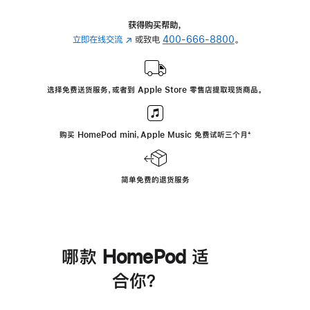
获得购买帮助，
立即在线交流
(在
或致电
400-666-8800
。
新
窗
口
选择免费送货服务，或者到 Apple Store 零售店提取现货商品。
中
打
开)
购买 HomePod mini，Apple Music 免费试听三个月
脚
⁺
注
简单免费的退货服务
哪款 HomePod 适
合你？
进