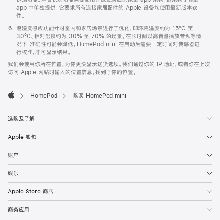
app 中单独提供。它要求所有连接家居配件的 Apple 设备均使用最新版本软
件。
温湿度感应功能针对室内和家居场景进行了优化，即环境温度约为 15ºC 至
30ºC、相对湿度约为 30% 至 70% 的场景。在长时间以高音量播放音频等情
况下，准确性可能会降低。HomePod mini 在启动后需要一定时间对传感器进
行校准，才可显示结果。
我们会使用你所在位置，为你更快显示送货选项。我们通过你的 IP 地址，或者你在上次
访问 Apple 网站时输入的位置信息，找到了你的位置。
HomePod
购买 HomePod mini
Apple
选购及了解
Apple 钱包
账户
娱乐
Apple Store 商店
商务应用