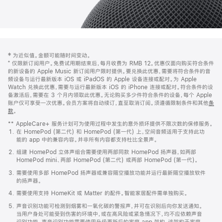
网
脚
‡ 为近似值。金额可能随时间变动。
注
页
⁺ 仅限新订阅用户。免费试用期结束后，每月收费为 RMB 12。优惠仅面向购买符合条件
页
的新设备的 Apple Music 新订阅用户限时提供。要兑换此优惠，需要将符合条件的音
频设备与运行最新版本 iOS 或 iPadOS 的 Apple 设备连接或配对。为 Apple
脚
Watch 兑换此优惠，需要与运行最新版本 iOS 的 iPhone 连接或配对。符合条件的设
备激活后，需要在 3 个月内领取此优惠。无论购买多少件符合条件的设备，每个 Apple
账户仅可享受一次优惠。会员方案将自动续订，直至取消订阅。须遵循限制条件和其他
条
款
。
(在
新
** AppleCare+ 服务计划可为使用过程中发生的意外损坏提供不限次数的保修服务。
窗
在 HomePod (第二代) 和 HomePod (第一代) 上，空间音频适用于支持此功
口
能的 app 中的兼容内容。并非所有内容都支持杜比全景声。
中
打
组建 HomePod 立体声组合需要使用两部同款 HomePod 扬声器，如两部
开)
HomePod mini、两部 HomePod (第二代) 或两部 HomePod (第一代)。
需要使用多部 HomePod 扬声器或兼容隔空播放功能并运行最新隔空播放软件
的扬声器。
需要使用支持 HomeKit 或 Matter 的配件。智能家居配件需单独购买。
声音识别功能可检测到烟雾和一氧化碳的警报声，并可在识别后向你发送通知。
当用户身处可能受到伤害的环境中，或在高风险或紧急情况下，均不应依赖声音
识别功能。声音识别功能需要使用升级更新后的家庭 app 架构，该架构于家庭