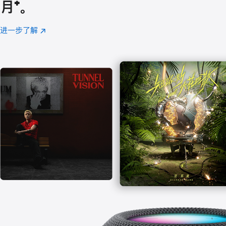
月
脚
⁺。
注
进一步了解
Apple
(在
Music
新
窗
口
中
打
开)