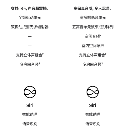
身材小巧，声音超震撼。
高保真音质，令人沉浸。
全频驱动单元
高振幅低音单元
双振动抵消无源辐射器
五高音单元波束成形阵列
—
空间音频
脚
¹
注
—
室内空间感应
支持立体声组合
脚
²
支持立体声组合
脚
²
注
注
多房间音频
脚
³
多房间音频
脚
³
注
注
Siri
Siri
智能助理
智能助理
语音识别
语音识别