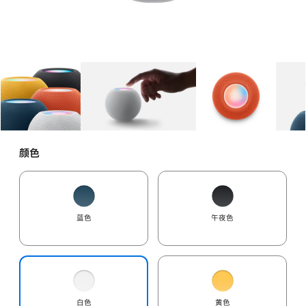
图库
图像
1
图库
图像
2
图库
图像
3
颜色
蓝色
午夜色
白色
黄色