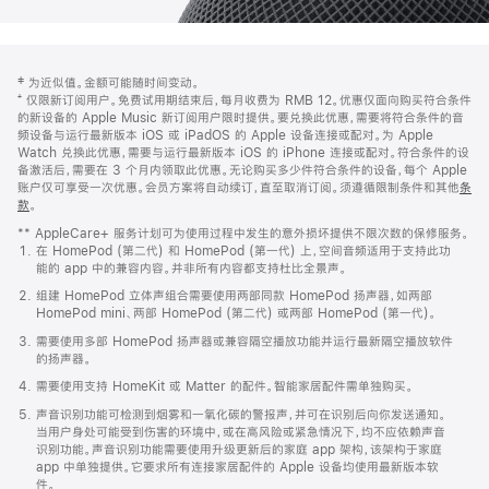
网
脚
‡ 为近似值。金额可能随时间变动。
注
页
⁺ 仅限新订阅用户。免费试用期结束后，每月收费为 RMB 12。优惠仅面向购买符合条件
页
的新设备的 Apple Music 新订阅用户限时提供。要兑换此优惠，需要将符合条件的音
频设备与运行最新版本 iOS 或 iPadOS 的 Apple 设备连接或配对。为 Apple
脚
Watch 兑换此优惠，需要与运行最新版本 iOS 的 iPhone 连接或配对。符合条件的设
备激活后，需要在 3 个月内领取此优惠。无论购买多少件符合条件的设备，每个 Apple
账户仅可享受一次优惠。会员方案将自动续订，直至取消订阅。须遵循限制条件和其他
条
款
。
(在
新
** AppleCare+ 服务计划可为使用过程中发生的意外损坏提供不限次数的保修服务。
窗
在 HomePod (第二代) 和 HomePod (第一代) 上，空间音频适用于支持此功
口
能的 app 中的兼容内容。并非所有内容都支持杜比全景声。
中
打
组建 HomePod 立体声组合需要使用两部同款 HomePod 扬声器，如两部
开)
HomePod mini、两部 HomePod (第二代) 或两部 HomePod (第一代)。
需要使用多部 HomePod 扬声器或兼容隔空播放功能并运行最新隔空播放软件
的扬声器。
需要使用支持 HomeKit 或 Matter 的配件。智能家居配件需单独购买。
声音识别功能可检测到烟雾和一氧化碳的警报声，并可在识别后向你发送通知。
当用户身处可能受到伤害的环境中，或在高风险或紧急情况下，均不应依赖声音
识别功能。声音识别功能需要使用升级更新后的家庭 app 架构，该架构于家庭
app 中单独提供。它要求所有连接家居配件的 Apple 设备均使用最新版本软
件。