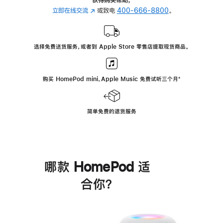
立即在线交流
(在
或致电
400-666-8800
。
新
窗
口
选择免费送货服务，或者到 Apple Store 零售店提取现货商品。
中
打
开)
购买 HomePod mini，Apple Music 免费试听三个月
脚
⁺
注
简单免费的退货服务
哪款 HomePod 适
合你？
进
一
步