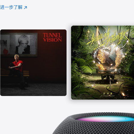
注
进一步了解
Apple
(在
Music
新
窗
口
中
打
开)