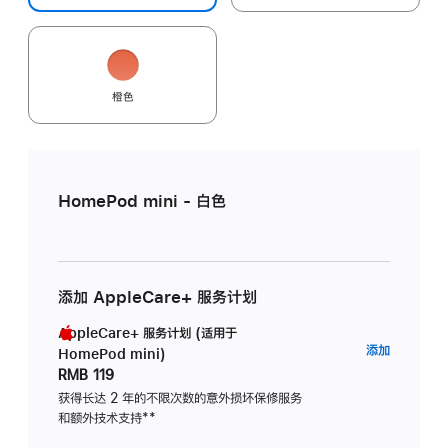
橙色
HomePod mini - 白色
添加 AppleCare+ 服务计划
AppleCare+ 服务计划 (适用于
AppleC
添加
HomePod mini)
服
RMB 119
务
获得长达 2 年的不限次数的意外损坏保修服务
和额外技术支持
脚
**
计
注