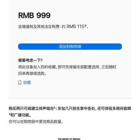
划
(适
RMB 999
用
于
含增值税及其他法定税费：约 RMB 115‡。
HomeP
mini)
添加到购物袋
需要考虑一下？
将此设备加入你的收藏，即可先保留全部配置选择，之后随时
回来再继续选购。
收藏
购买两只可组建立体声组合
脚
²；多加几只放在家中各处，还可体验多‍房‍间音频
脚
³和广播功能。
注
注
你可以在购物袋中更改商品数量。
获得购买帮助，