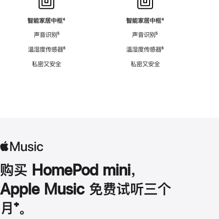
智能家居中枢
脚
⁴
智能家居中枢
脚
⁴
注
注
声音识别
脚
⁵
声音识别
脚
⁵
注
注
温湿度传感器
脚
⁶
温湿度传感器
脚
⁶
注
注
私密又安全
私密又安全
购买 HomePod mini，
Apple Music 免费试听三个
月
脚
⁺。