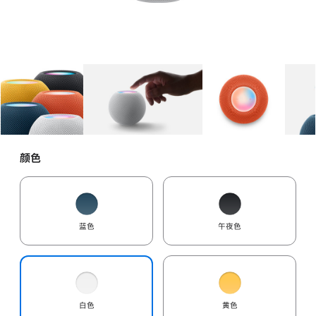
图库
图像
1
图库
图像
2
图库
图像
3
颜色
蓝色
午夜色
白色
黄色