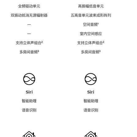
全频驱动单元
高振幅低音单元
双振动抵消无源辐射器
五高音单元波束成形阵列
—
空间音频
脚
¹
注
—
室内空间感应
支持立体声组合
脚
²
支持立体声组合
脚
²
注
注
多房间音频
脚
³
多房间音频
脚
³
注
注
Siri
Siri
智能助理
智能助理
语音识别
语音识别