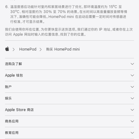
温湿度感应功能针对室内和家居场景进行了优化，即环境温度约为 15ºC 至
30ºC、相对湿度约为 30% 至 70% 的场景。在长时间以高音量播放音频等情
况下，准确性可能会降低。HomePod mini 在启动后需要一定时间对传感器进
行校准，才可显示结果。
我们会使用你所在位置，为你更快显示送货选项。我们通过你的 IP 地址，或者你在上次
访问 Apple 网站时输入的位置信息，找到了你的位置。
HomePod
购买 HomePod mini
Apple
选购及了解
Apple 钱包
账户
娱乐
Apple Store 商店
商务应用
教育应用