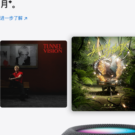
月
脚
⁺。
注
进一步了解
Apple
(在
Music
新
窗
口
中
打
开)