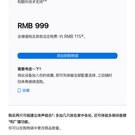
和额外技术支持
脚
**
计
注
划
(适
RMB 999
用
于
含增值税及其他法定税费：约 RMB 115‡。
HomeP
mini)
添加到购物袋
需要考虑一下？
将此设备加入你的收藏，即可先保留全部配置选择，之后随时
回来再继续选购。
收藏
购买两只可组建立体声组合
脚
²；多加几只放在家中各处，还可体验多‍房‍间音频
脚
³和广播功能。
注
注
你可以在购物袋中更改商品数量。