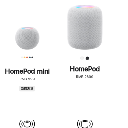
一
步
了
解
HomePod<
HomePod
HomePod mini
RMB 2699
RMB 999
HomePod
当前浏览
mini