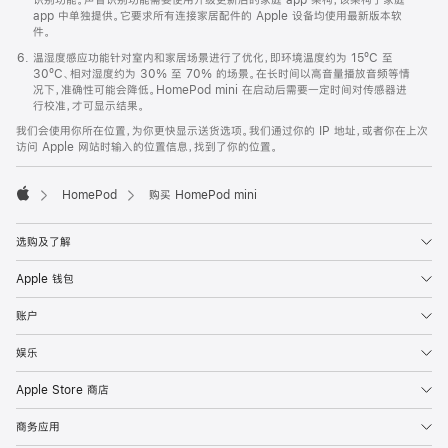
app 中单独提供。它要求所有连接家居配件的 Apple 设备均使用最新版本软
件。
温湿度感应功能针对室内和家居场景进行了优化，即环境温度约为 15ºC 至
30ºC、相对湿度约为 30% 至 70% 的场景。在长时间以高音量播放音频等情
况下，准确性可能会降低。HomePod mini 在启动后需要一定时间对传感器进
行校准，才可显示结果。
我们会使用你所在位置，为你更快显示送货选项。我们通过你的 IP 地址，或者你在上次
访问 Apple 网站时输入的位置信息，找到了你的位置。
HomePod
购买 HomePod mini
Apple
选购及了解
Apple 钱包
账户
娱乐
Apple Store 商店
商务应用