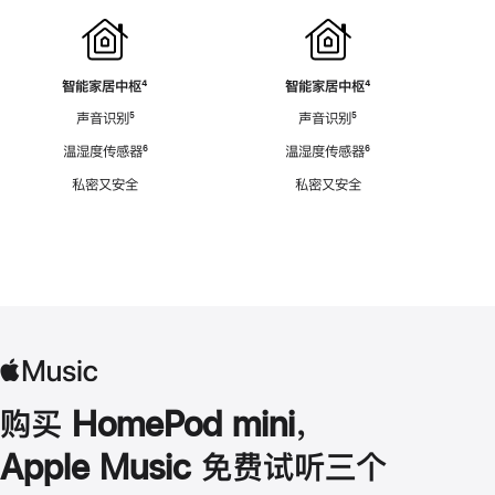
智能家居中枢
脚
⁴
智能家居中枢
脚
⁴
注
注
声音识别
脚
⁵
声音识别
脚
⁵
注
注
温湿度传感器
脚
⁶
温湿度传感器
脚
⁶
注
注
私密又安全
私密又安全
购买 HomePod mini，
Apple Music 免费试听三个