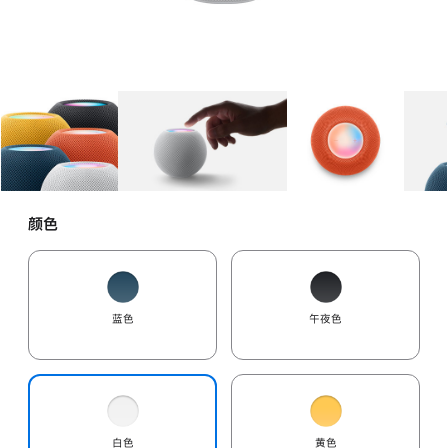
图库
图像
1
图库
图像
2
图库
图像
3
颜色
蓝色
午夜色
白色
黄色