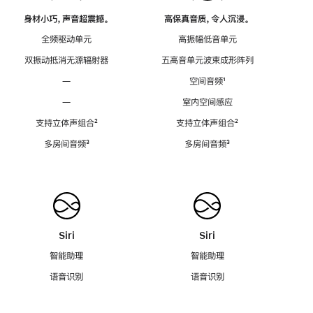
身材小巧，声音超震撼。
高保真音质，令人沉浸。
全频驱动单元
高振幅低音单元
双振动抵消无源辐射器
五高音单元波束成形阵列
—
空间音频
脚
¹
注
—
室内空间感应
支持立体声组合
脚
²
支持立体声组合
脚
²
注
注
多房间音频
脚
³
多房间音频
脚
³
注
注
Siri
Siri
智能助理
智能助理
语音识别
语音识别