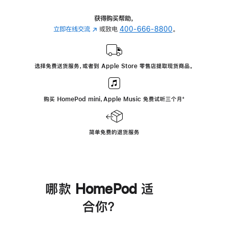
获得购买帮助，
立即在线交流
(在
或致电
400-666-8800
。
新
窗
口
选择免费送货服务，或者到 Apple Store 零售店提取现货商品。
中
打
开)
购买 HomePod mini，Apple Music 免费试听三个月
脚
⁺
注
简单免费的退货服务
哪款 HomePod 适
合你？
进