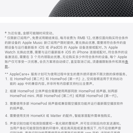
网
脚
‡ 为近似值。金额可能随时间变动。
注
页
⁺ 仅限新订阅用户。免费试用期结束后，每月收费为 RMB 12。优惠仅面向购买符合条件
页
的新设备的 Apple Music 新订阅用户限时提供。要兑换此优惠，需要将符合条件的音
频设备与运行最新版本 iOS 或 iPadOS 的 Apple 设备连接或配对。为 Apple
脚
Watch 兑换此优惠，需要与运行最新版本 iOS 的 iPhone 连接或配对。符合条件的设
备激活后，需要在 3 个月内领取此优惠。无论购买多少件符合条件的设备，每个 Apple
账户仅可享受一次优惠。会员方案将自动续订，直至取消订阅。须遵循限制条件和其他
条
款
。
(在
新
** AppleCare+ 服务计划可为使用过程中发生的意外损坏提供不限次数的保修服务。
窗
在 HomePod (第二代) 和 HomePod (第一代) 上，空间音频适用于支持此功
口
能的 app 中的兼容内容。并非所有内容都支持杜比全景声。
中
打
组建 HomePod 立体声组合需要使用两部同款 HomePod 扬声器，如两部
开)
HomePod mini、两部 HomePod (第二代) 或两部 HomePod (第一代)。
需要使用多部 HomePod 扬声器或兼容隔空播放功能并运行最新隔空播放软件
的扬声器。
需要使用支持 HomeKit 或 Matter 的配件。智能家居配件需单独购买。
声音识别功能可检测到烟雾和一氧化碳的警报声，并可在识别后向你发送通知。
当用户身处可能受到伤害的环境中，或在高风险或紧急情况下，均不应依赖声音
识别功能。声音识别功能需要使用升级更新后的家庭 app 架构，该架构于家庭