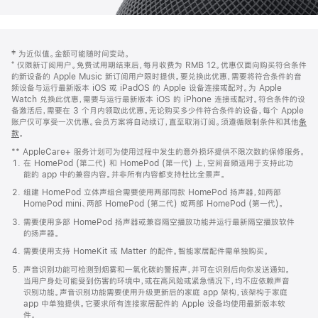
网
脚
‡ 为近似值。金额可能随时间变动。
注
页
⁺ 仅限新订阅用户。免费试用期结束后，每月收费为 RMB 12。优惠仅面向购买符合条件
页
的新设备的 Apple Music 新订阅用户限时提供。要兑换此优惠，需要将符合条件的音
频设备与运行最新版本 iOS 或 iPadOS 的 Apple 设备连接或配对。为 Apple
脚
Watch 兑换此优惠，需要与运行最新版本 iOS 的 iPhone 连接或配对。符合条件的设
备激活后，需要在 3 个月内领取此优惠。无论购买多少件符合条件的设备，每个 Apple
账户仅可享受一次优惠。会员方案将自动续订，直至取消订阅。须遵循限制条件和其他
条
款
。
(在
新
** AppleCare+ 服务计划可为使用过程中发生的意外损坏提供不限次数的保修服务。
窗
在 HomePod (第二代) 和 HomePod (第一代) 上，空间音频适用于支持此功
口
能的 app 中的兼容内容。并非所有内容都支持杜比全景声。
中
打
组建 HomePod 立体声组合需要使用两部同款 HomePod 扬声器，如两部
开)
HomePod mini、两部 HomePod (第二代) 或两部 HomePod (第一代)。
需要使用多部 HomePod 扬声器或兼容隔空播放功能并运行最新隔空播放软件
的扬声器。
需要使用支持 HomeKit 或 Matter 的配件。智能家居配件需单独购买。
声音识别功能可检测到烟雾和一氧化碳的警报声，并可在识别后向你发送通知。
当用户身处可能受到伤害的环境中，或在高风险或紧急情况下，均不应依赖声音
识别功能。声音识别功能需要使用升级更新后的家庭 app 架构，该架构于家庭
app 中单独提供。它要求所有连接家居配件的 Apple 设备均使用最新版本软
件。