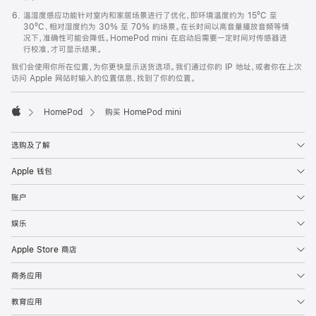
温湿度感应功能针对室内和家居场景进行了优化，即环境温度约为 15ºC 至
30ºC、相对湿度约为 30% 至 70% 的场景。在长时间以高音量播放音频等情
况下，准确性可能会降低。HomePod mini 在启动后需要一定时间对传感器进
行校准，才可显示结果。
我们会使用你所在位置，为你更快显示送货选项。我们通过你的 IP 地址，或者你在上次
访问 Apple 网站时输入的位置信息，找到了你的位置。
HomePod
购买 HomePod mini
Apple
选购及了解
Apple 钱包
账户
娱乐
Apple Store 商店
商务应用
教育应用