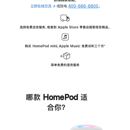
立即在线交流
(在
或致电
400-666-8800
。
新
窗
口
选择免费送货服务，或者到 Apple Store 零售店提取现货商品。
中
打
开)
购买 HomePod mini，Apple Music 免费试听三个月
脚
⁺
注
简单免费的退货服务
哪款 HomePod 适
合你？
进
一
步