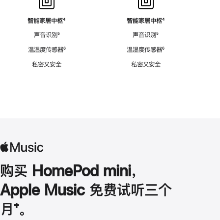
智能家居中枢
脚
⁴
智能家居中枢
脚
⁴
注
注
声音识别
脚
⁵
声音识别
脚
⁵
注
注
温湿度传感器
脚
⁶
温湿度传感器
脚
⁶
注
注
私密又安全
私密又安全
购买 HomePod mini，
Apple Music 免费试听三个
月
脚
⁺。