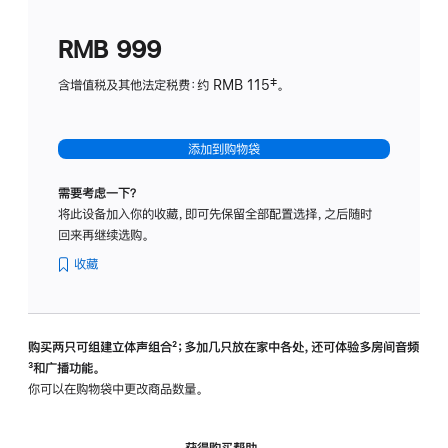
划
(适
RMB 999
用
于
含增值税及其他法定税费：约 RMB 115‡。
HomeP
mini)
添加到购物袋
需要考虑一下？
将此设备加入你的收藏，即可先保留全部配置选择，之后随时
回来再继续选购。
收藏
购买两只可组建立体声组合
脚
²；多加几只放在家中各处，还可体验多‍房‍间音频
脚
³和广播功能。
注
注
你可以在购物袋中更改商品数量。
获得购买帮助，