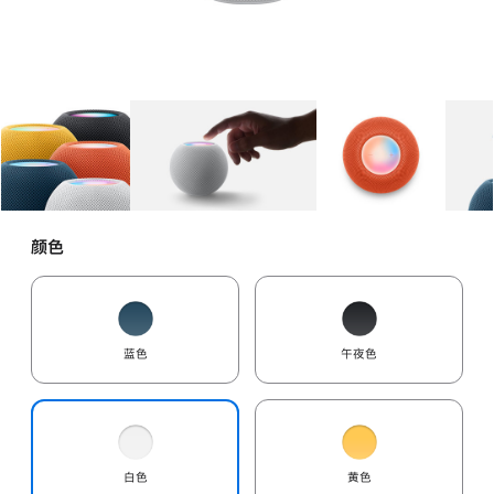
图库
图像
1
图库
图像
2
图库
图像
3
颜色
蓝色
午夜色
白色
黄色