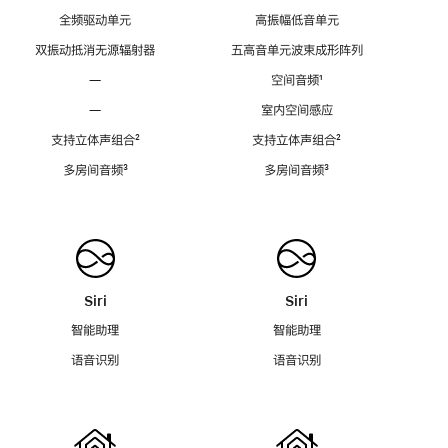
全频驱动单元
高振幅低音单元
双振动抵消无源辐射器
五高音单元波束成形阵列
—
空间音频
脚
¹
注
—
室内空间感应
支持立体声组合
脚
²
支持立体声组合
脚
²
注
注
多房间音频
脚
³
多房间音频
脚
³
注
注
Siri
Siri
智能助理
智能助理
语音识别
语音识别