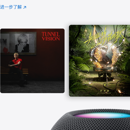
注
进一步了解
Apple
(在
Music
新
窗
口
中
打
开)