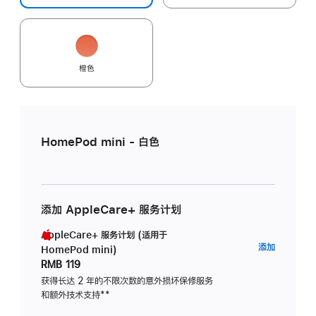
橙色
HomePod mini - 白色
添加 AppleCare+ 服务计划
AppleCare+ 服务计划 (适用于
AppleC
添加
HomePod mini)
服
RMB 119
务
获得长达 2 年的不限次数的意外损坏保修服务
和额外技术支持
脚
**
计
注