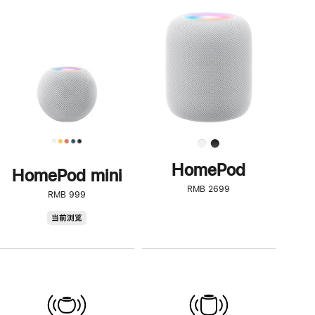
一
步
了
解
HomePod<
HomePod
HomePod mini
RMB 2699
RMB 999
HomePod
当前浏览
mini