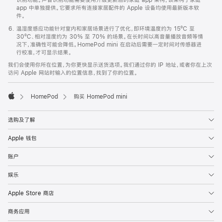
app 中单独提供。它要求所有连接家居配件的 Apple 设备均使用最新版本软
件。
温湿度感应功能针对室内和家居场景进行了优化，即环境温度约为 15ºC 至
30ºC、相对湿度约为 30% 至 70% 的场景。在长时间以高音量播放音频等情
况下，准确性可能会降低。HomePod mini 在启动后需要一定时间对传感器进
行校准，才可显示结果。
我们会使用你所在位置，为你更快显示送货选项。我们通过你的 IP 地址，或者你在上次
访问 Apple 网站时输入的位置信息，找到了你的位置。
HomePod
购买 HomePod mini
Apple
选购及了解
Apple 钱包
账户
娱乐
Apple Store 商店
商务应用