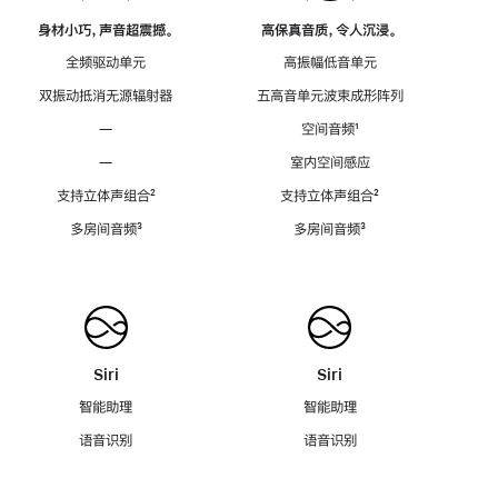
身材小巧，声音超震撼。
高保真音质，令人沉浸。
全频驱动单元
高振幅低音单元
双振动抵消无源辐射器
五高音单元波束成形阵列
—
空间音频
脚
¹
注
—
室内空间感应
支持立体声组合
脚
²
支持立体声组合
脚
²
注
注
多房间音频
脚
³
多房间音频
脚
³
注
注
Siri
Siri
智能助理
智能助理
语音识别
语音识别