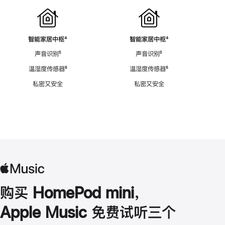
智能家居中枢
脚
⁴
智能家居中枢
脚
⁴
注
注
声音识别
脚
⁵
声音识别
脚
⁵
注
注
温湿度传感器
脚
⁶
温湿度传感器
脚
⁶
注
注
私密又安全
私密又安全
购买 HomePod mini，
Apple Music 免费试听三个