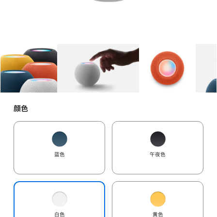
图库
图像
1
图库
图像
2
图库
图像
3
颜色
蓝色
午夜色
白色
黄色