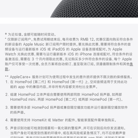
网
脚
‡ 为近似值。金额可能随时间变动。
注
页
⁺ 仅限新订阅用户。免费试用期结束后，每月收费为 RMB 12。优惠仅面向购买符合条件
页
的新设备的 Apple Music 新订阅用户限时提供。要兑换此优惠，需要将符合条件的音
频设备与运行最新版本 iOS 或 iPadOS 的 Apple 设备连接或配对。为 Apple
脚
Watch 兑换此优惠，需要与运行最新版本 iOS 的 iPhone 连接或配对。符合条件的设
备激活后，需要在 3 个月内领取此优惠。无论购买多少件符合条件的设备，每个 Apple
账户仅可享受一次优惠。会员方案将自动续订，直至取消订阅。须遵循限制条件和其他
条
款
。
(在
新
** AppleCare+ 服务计划可为使用过程中发生的意外损坏提供不限次数的保修服务。
窗
在 HomePod (第二代) 和 HomePod (第一代) 上，空间音频适用于支持此功
口
能的 app 中的兼容内容。并非所有内容都支持杜比全景声。
中
打
组建 HomePod 立体声组合需要使用两部同款 HomePod 扬声器，如两部
开)
HomePod mini、两部 HomePod (第二代) 或两部 HomePod (第一代)。
需要使用多部 HomePod 扬声器或兼容隔空播放功能并运行最新隔空播放软件
的扬声器。
需要使用支持 HomeKit 或 Matter 的配件。智能家居配件需单独购买。
声音识别功能可检测到烟雾和一氧化碳的警报声，并可在识别后向你发送通知。
当用户身处可能受到伤害的环境中，或在高风险或紧急情况下，均不应依赖声音
识别功能。声音识别功能需要使用升级更新后的家庭 app 架构，该架构于家庭