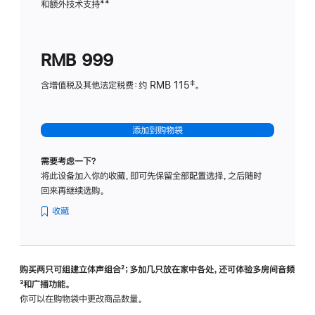
和额外技术支持
脚
**
计
注
划
(适
RMB 999
用
于
含增值税及其他法定税费：约 RMB 115‡。
HomeP
mini)
添加到购物袋
需要考虑一下？
将此设备加入你的收藏，即可先保留全部配置选择，之后随时
回来再继续选购。
收藏
购买两只可组建立体声组合
脚
²；多加几只放在家中各处，还可体验多‍房‍间音频
脚
³和广播功能。
注
注
你可以在购物袋中更改商品数量。