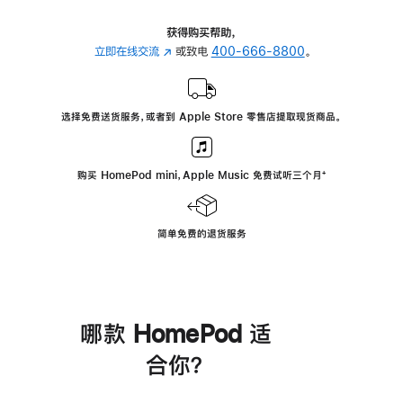
获得购买帮助，
立即在线交流
(在
或致电
400-666-8800
。
新
窗
口
选择免费送货服务，或者到 Apple Store 零售店提取现货商品。
中
打
开)
购买 HomePod mini，Apple Music 免费试听三个月
脚
⁺
注
简单免费的退货服务
哪款 HomePod 适
合你？
进