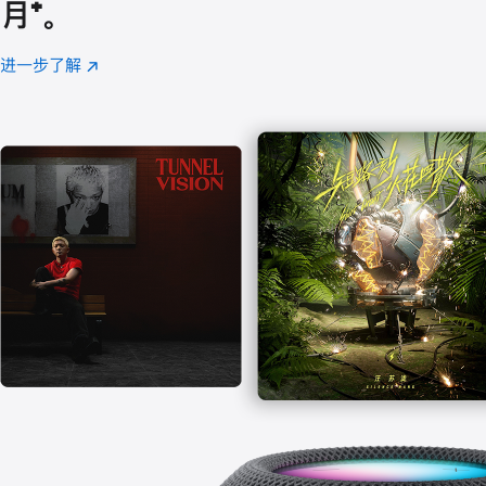
月
脚
⁺。
注
进一步了解
Apple
(在
Music
新
窗
口
中
打
开)