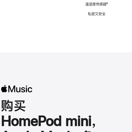
注
温湿度传感器
脚
⁶
注
私密又安全
购买
HomePod mini，