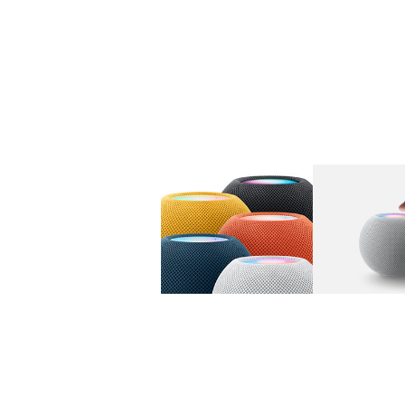
图库
图像
1