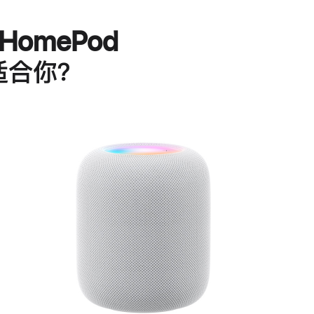
HomePod
适合你？
进
一
步
了
解
HomePod<