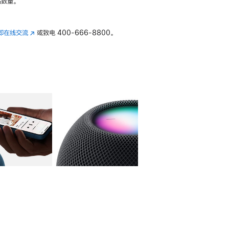
数量。
即在线交流
(在
或致电
400-666-8800。
新
窗
口
中
打
开)
库
图像
4
图库
图像
5