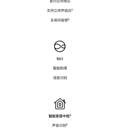
室内空间感应
支持立体声组合
脚
²
注
多房间音频
脚
³
注
Siri
智能助理
语音识别
智能家居中枢
脚
⁴
注
声音识别
脚
⁵