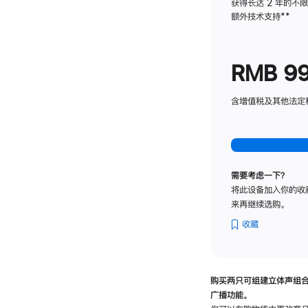
获得长达 2 年的不
额外技术支持
脚
**
注
RMB 9
含增值税及其他法定税费
需要考虑一下？
将此设备加入你的收
来再继续选购。
收藏
购买两只可组建立体声组
广播功能。