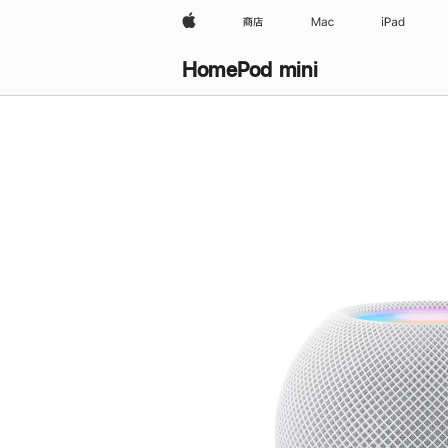
Apple
商店
Mac
iPad
HomePod mini
购
买
HomePod mini