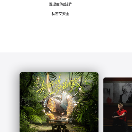
注
温湿度传感器
脚
⁶
注
私密又安全