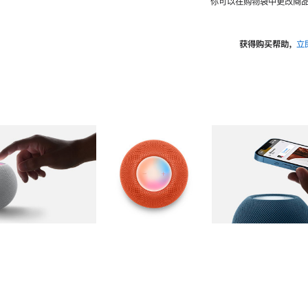
你可以在购物袋中更改商品
获得购买帮助，
立
图库
图像
2
图库
图像
3
图