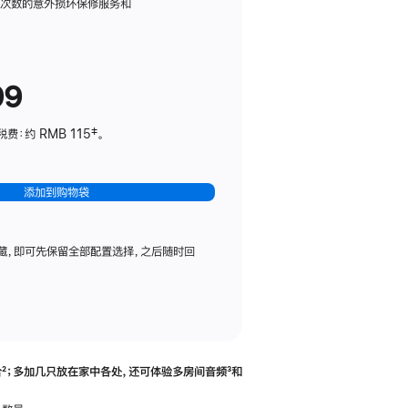
务
限次数的意外损坏保修服务和
计
划
(适
99
用
于
：约 RMB 115‡。
HomePod
mini)
添加到购物袋
藏，即可先保留全部配置选择，之后随时回
合
脚
²；多加几只放在家中各处，还可体验多‍房‍间音频
脚
³和
注
注