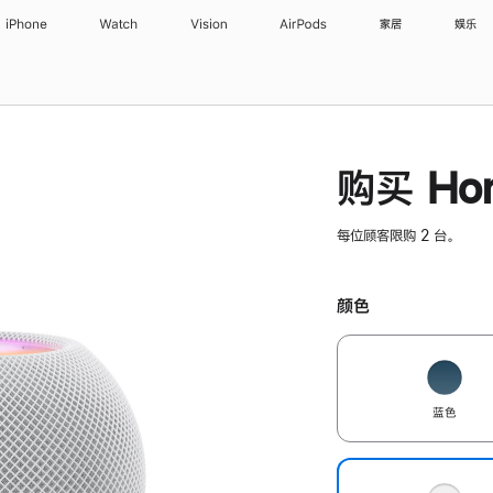
iPhone
Watch
Vision
AirPods
家居
娱乐
购买 Hom
每位顾客限购 2 台。
颜色
蓝色