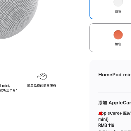
白色
橙色
HomePod min
 mini，
简单免费的退货服务
免费试听三个月
脚
⁺
注
添加 AppleCa
AppleCare+ 服
mini)
RMB 119