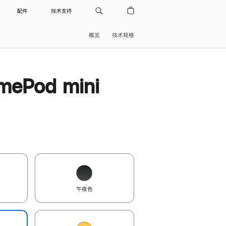
配件
技术支持
概览
技术规格
ePod mini
午夜色