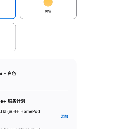
黄色
i - 白色
re+ 服务计划
务计划 (适用于 HomePod
AppleCare+
添加
服