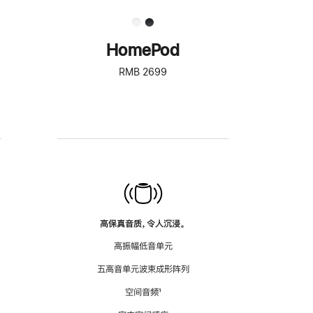
HomePod
RMB 2699
高保真音质，令人沉浸。
高振幅低音单元
五高音单元波束成形阵列
空间音频
脚
¹
注