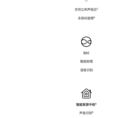
—
支持立体声组合
脚
²
注
多房间音频
脚
³
注
Siri
智能助理
语音识别
智能家居中枢
脚
⁴
注
声音识别
脚
⁵