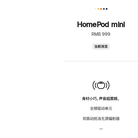
HomePod mini
RMB 999
HomePod
当前浏览
mini
身材小巧，声音超震撼。
全频驱动单元
双振动抵消无源辐射器
—