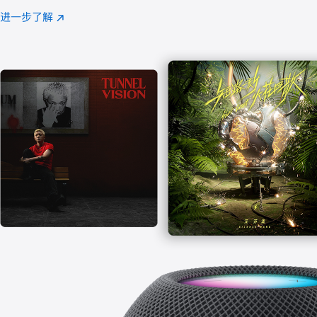
注
进一步了解
Apple
(在
Music
新
窗
口
中
打
开)