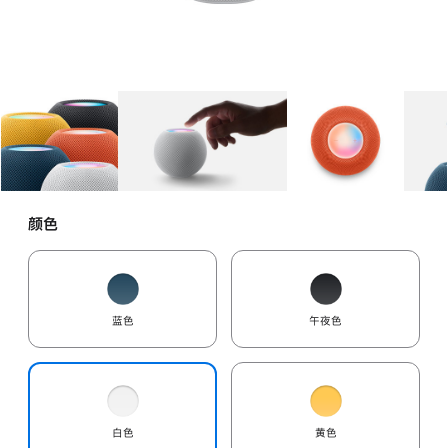
图库
图像
1
图库
图像
2
图库
图像
3
颜色
蓝色
午夜色
白色
黄色