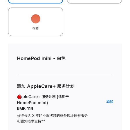
橙色
HomePod mini - 白色
添加 AppleCare+ 服务计划
AppleCare+ 服务计划 (适用于
AppleC
添加
HomePod mini)
服
RMB 119
务
获得长达 2 年的不限次数的意外损坏保修服务
和额外技术支持
脚
**
计
注