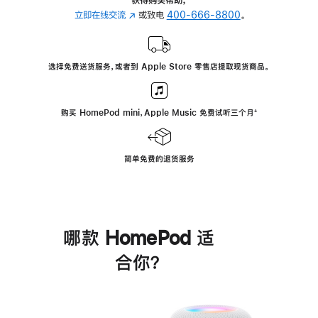
立即在线交流
(在
或致电
400-666-8800
。
新
窗
口
选择免费送货服务，或者到 Apple Store 零售店提取现货商品。
中
打
开)
购买 HomePod mini，Apple Music 免费试听三个月
脚
⁺
注
简单免费的退货服务
哪款 HomePod 适
合你？
进
一
步