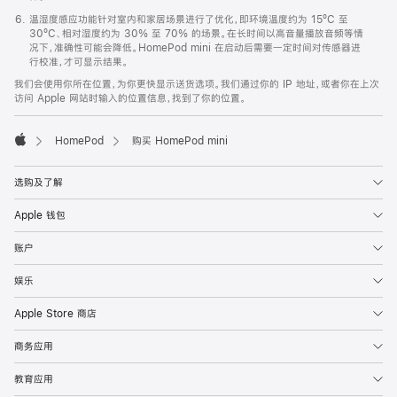
温湿度感应功能针对室内和家居场景进行了优化，即环境温度约为 15ºC 至
30ºC、相对湿度约为 30% 至 70% 的场景。在长时间以高音量播放音频等情
况下，准确性可能会降低。HomePod mini 在启动后需要一定时间对传感器进
行校准，才可显示结果。
我们会使用你所在位置，为你更快显示送货选项。我们通过你的 IP 地址，或者你在上次
访问 Apple 网站时输入的位置信息，找到了你的位置。
HomePod
购买 HomePod mini
Apple
选购及了解
Apple 钱包
账户
娱乐
Apple Store 商店
商务应用
教育应用