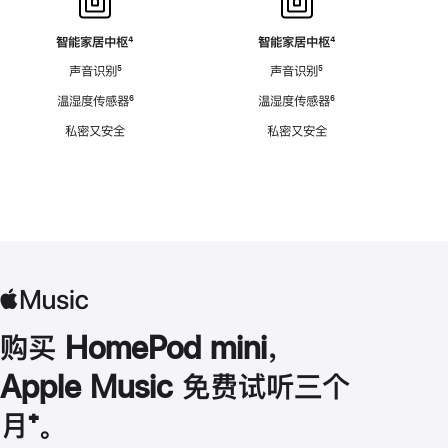
智能家居中枢
脚
⁴
智能家居中枢
脚
⁴
注
注
声音识别
脚
⁵
声音识别
脚
⁵
注
注
温湿度传感器
脚
⁶
温湿度传感器
脚
⁶
注
注
私密又安全
私密又安全
购买 HomePod mini，
Apple Music 免费试听三个
月
脚
⁺。