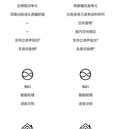
全频驱动单元
高振幅低音单元
双振动抵消无源辐射器
五高音单元波束成形阵列
—
空间音频
脚
¹
注
—
室内空间感应
支持立体声组合
脚
²
支持立体声组合
脚
²
注
注
多房间音频
脚
³
多房间音频
脚
³
注
注
Siri
Siri
智能助理
智能助理
语音识别
语音识别