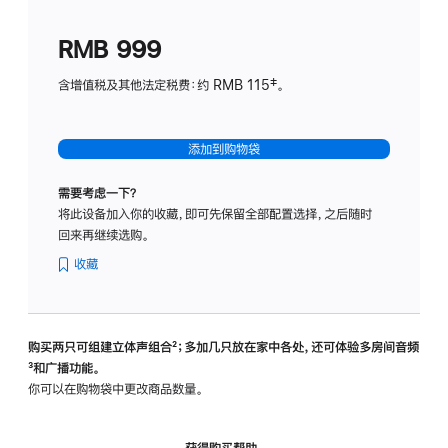
划
(适
RMB 999
用
于
含增值税及其他法定税费：约 RMB 115‡。
HomeP
mini)
添加到购物袋
需要考虑一下？
将此设备加入你的收藏，即可先保留全部配置选择，之后随时
回来再继续选购。
收藏
购买两只可组建立体声组合
脚
²；多加几只放在家中各处，还可体验多‍房‍间音频
脚
³和广播功能。
注
注
你可以在购物袋中更改商品数量。
获得购买帮助，