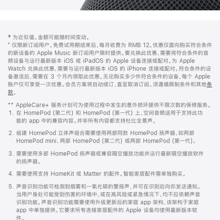
网
脚
‡ 为近似值。金额可能随时间变动。
注
页
⁺ 仅限新订阅用户。免费试用期结束后，每月收费为 RMB 12。优惠仅面向购买符合条件
页
的新设备的 Apple Music 新订阅用户限时提供。要兑换此优惠，需要将符合条件的音
频设备与运行最新版本 iOS 或 iPadOS 的 Apple 设备连接或配对。为 Apple
脚
Watch 兑换此优惠，需要与运行最新版本 iOS 的 iPhone 连接或配对。符合条件的设
备激活后，需要在 3 个月内领取此优惠。无论购买多少件符合条件的设备，每个 Apple
账户仅可享受一次优惠。会员方案将自动续订，直至取消订阅。须遵循限制条件和其他
条
款
。
(在
新
** AppleCare+ 服务计划可为使用过程中发生的意外损坏提供不限次数的保修服务。
窗
在 HomePod (第二代) 和 HomePod (第一代) 上，空间音频适用于支持此功
口
能的 app 中的兼容内容。并非所有内容都支持杜比全景声。
中
打
组建 HomePod 立体声组合需要使用两部同款 HomePod 扬声器，如两部
开)
HomePod mini、两部 HomePod (第二代) 或两部 HomePod (第一代)。
需要使用多部 HomePod 扬声器或兼容隔空播放功能并运行最新隔空播放软件
的扬声器。
需要使用支持 HomeKit 或 Matter 的配件。智能家居配件需单独购买。
声音识别功能可检测到烟雾和一氧化碳的警报声，并可在识别后向你发送通知。
当用户身处可能受到伤害的环境中，或在高风险或紧急情况下，均不应依赖声音
识别功能。声音识别功能需要使用升级更新后的家庭 app 架构，该架构于家庭
app 中单独提供。它要求所有连接家居配件的 Apple 设备均使用最新版本软
件。