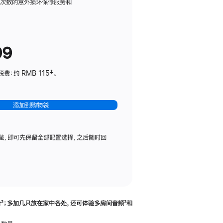
务
限次数的意外损坏保修服务和
计
划
(适
99
用
于
：约 RMB 115‡。
HomePod
mini)
添加到购物袋
藏，即可先保留全部配置选择，之后随时回
合
脚
²；多加几只放在家中各处，还可体验多‍房‍间音频
脚
³和
注
注