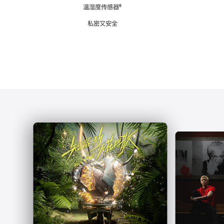
注
温湿度传感器
脚
⁶
注
私密又安全