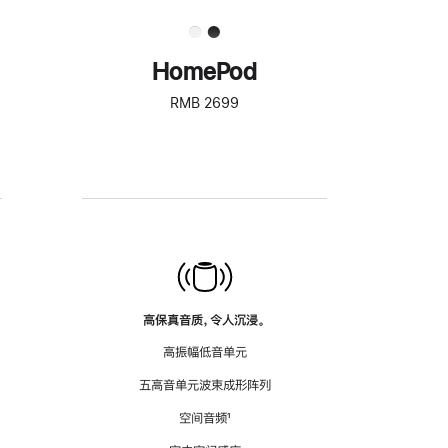
HomePod
RMB 2699
高保真音质，令人沉浸。
高振幅低音单元
五高音单元波束成形阵列
空间音频
脚
¹
注