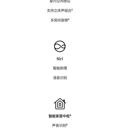
室内空间感应
支持立体声组合
脚
²
注
多房间音频
脚
³
注
Siri
智能助理
语音识别
智能家居中枢
脚
⁴
注
声音识别
脚
⁵