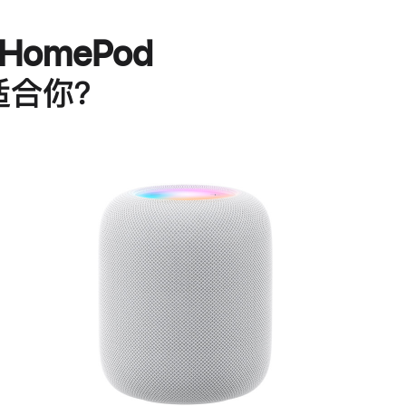
HomePod
适合你？
进
一
步
了
解
HomePod<