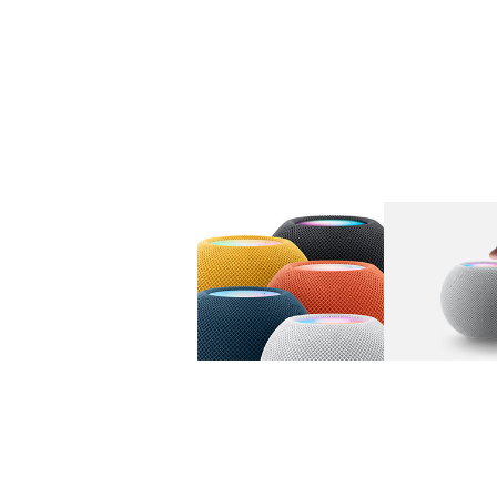
图库
图像
1