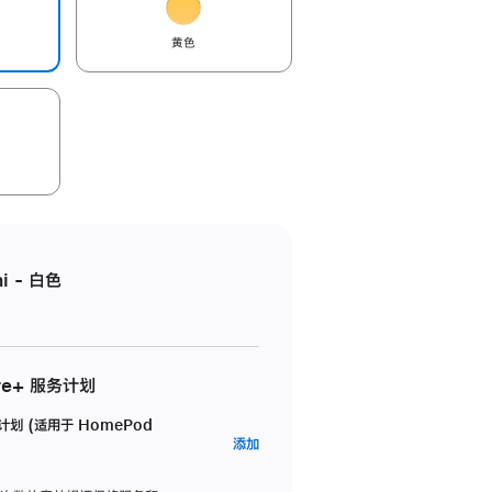
黄色
i - 白色
re+ 服务计划
务计划 (适用于 HomePod
AppleCare+
添加
服