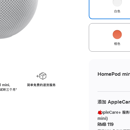
白色
橙色
HomePod min
 mini，
简单免费的退货服务
免费试听三个月
脚
⁺
注
添加 AppleCa
AppleCare+ 服
mini)
RMB 119