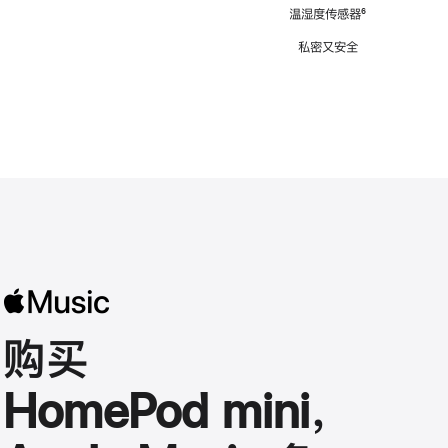
注
温湿度传感器
脚
⁶
注
私密又安全
购买
HomePod mini，