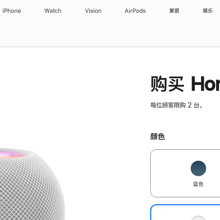
iPhone
Watch
Vision
AirPods
家居
娱乐
购买 Hom
每位顾客限购 2 台。
颜色
蓝色