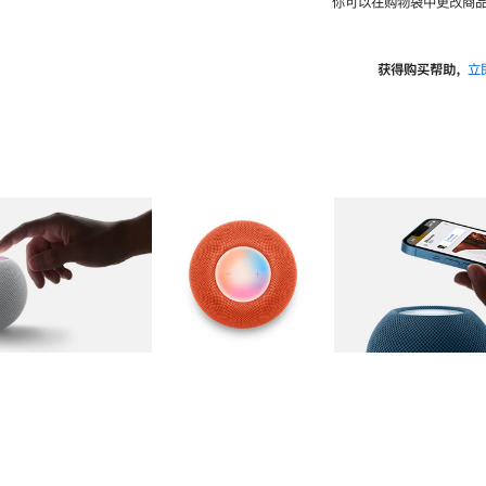
你可以在购物袋中更改商品
获得购买帮助，
立
图库
图像
2
图库
图像
3
图