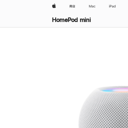
Apple
商店
Mac
iPad
HomePod mini
购
买
HomePod mini