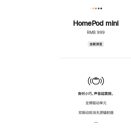
HomePod mini
RMB 999
HomePod
当前浏览
mini
身材小巧，声音超震撼。
全频驱动单元
双振动抵消无源辐射器
—