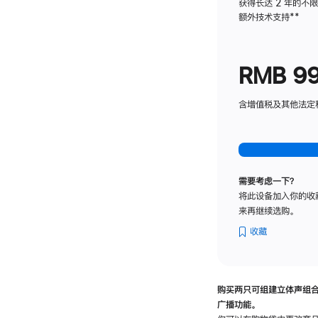
获得长达 2 年的不
额外技术支持
脚
**
注
RMB 9
含增值税及其他法定税费
需要考虑一下？
将此设备加入你的收
来再继续选购。
收藏
购买两只可组建立体声组
广播功能。