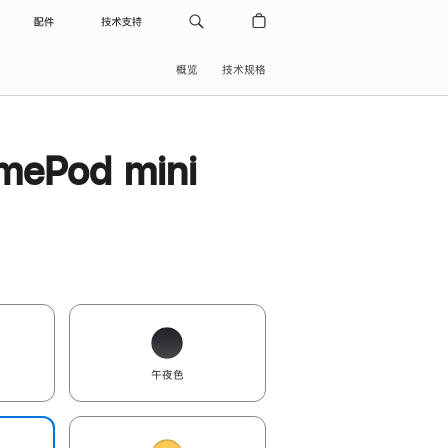
配件
技术支持
概览
技术规格
ePod mini
午夜色