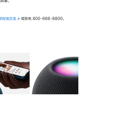
数量。
即在线交流
(在
或致电
400-666-8800。
新
窗
口
中
打
开)
库
图像
4
图库
图像
5