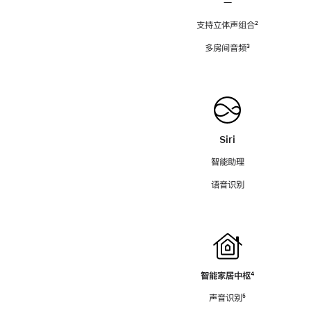
—
支持立体声组合
脚
²
注
多房间音频
脚
³
注
Siri
智能助理
语音识别
智能家居中枢
脚
⁴
注
声音识别
脚
⁵