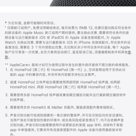
网
脚
‡ 为近似值。金额可能随时间变动。
注
页
⁺ 仅限新订阅用户。免费试用期结束后，每月收费为 RMB 12。优惠仅面向购买符合条件
页
的新设备的 Apple Music 新订阅用户限时提供。要兑换此优惠，需要将符合条件的音
频设备与运行最新版本 iOS 或 iPadOS 的 Apple 设备连接或配对。为 Apple
脚
Watch 兑换此优惠，需要与运行最新版本 iOS 的 iPhone 连接或配对。符合条件的设
备激活后，需要在 3 个月内领取此优惠。无论购买多少件符合条件的设备，每个 Apple
账户仅可享受一次优惠。会员方案将自动续订，直至取消订阅。须遵循限制条件和其他
条
款
。
(在
新
** AppleCare+ 服务计划可为使用过程中发生的意外损坏提供不限次数的保修服务。
窗
在 HomePod (第二代) 和 HomePod (第一代) 上，空间音频适用于支持此功
口
能的 app 中的兼容内容。并非所有内容都支持杜比全景声。
中
打
组建 HomePod 立体声组合需要使用两部同款 HomePod 扬声器，如两部
开)
HomePod mini、两部 HomePod (第二代) 或两部 HomePod (第一代)。
需要使用多部 HomePod 扬声器或兼容隔空播放功能并运行最新隔空播放软件
的扬声器。
需要使用支持 HomeKit 或 Matter 的配件。智能家居配件需单独购买。
声音识别功能可检测到烟雾和一氧化碳的警报声，并可在识别后向你发送通知。
当用户身处可能受到伤害的环境中，或在高风险或紧急情况下，均不应依赖声音
识别功能。声音识别功能需要使用升级更新后的家庭 app 架构，该架构于家庭
app 中单独提供。它要求所有连接家居配件的 Apple 设备均使用最新版本软
件。