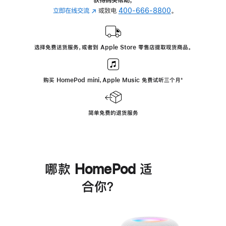
立即在线交流
(在
或致电
400-666-8800
。
新
窗
口
选择免费送货服务，或者到 Apple Store 零售店提取现货商品。
中
打
开)
购买 HomePod mini，Apple Music 免费试听三个月
脚
⁺
注
简单免费的退货服务
哪款 HomePod 适
合你？
进
一
步