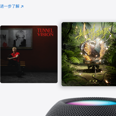
注
进一步了解
Apple
(在
Music
新
窗
口
中
打
开)