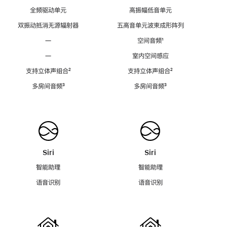
全频驱动单元
高振幅低音单元
双振动抵消无源辐射器
五高音单元波束成形阵列
—
空间音频
脚
¹
注
—
室内空间感应
支持立体声组合
脚
²
支持立体声组合
脚
²
注
注
多房间音频
脚
³
多房间音频
脚
³
注
注
Siri
Siri
智能助理
智能助理
语音识别
语音识别