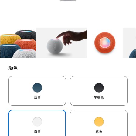
图库
图像
1
图库
图像
2
图库
图像
3
颜色
蓝色
午夜色
白色
黄色