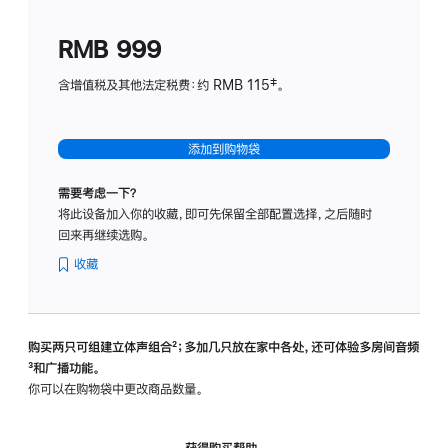
划
(适
RMB 999
用
于
含增值税及其他法定税费：约 RMB 115‡。
HomeP
mini)
添加到购物袋
需要考虑一下？
将此设备加入你的收藏，即可先保留全部配置选择，之后随时
回来再继续选购。
收藏
购买两只可组建立体声组合
脚
²；多加几只放在家中各处，还可体验多‍房‍间音频
脚
³和广播功能。
注
注
你可以在购物袋中更改商品数量。
获得购买帮助，