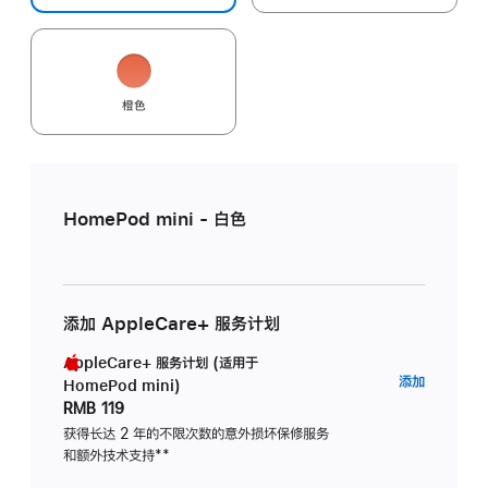
橙色
HomePod mini - 白色
添加 AppleCare+ 服务计划
AppleCare+ 服务计划 (适用于
AppleC
添加
HomePod mini)
服
RMB 119
务
获得长达 2 年的不限次数的意外损坏保修服务
和额外技术支持
脚
**
计
注