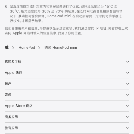
温湿度感应功能针对室内和家居场景进行了优化，即环境温度约为 15ºC 至
30ºC、相对湿度约为 30% 至 70% 的场景。在长时间以高音量播放音频等情
况下，准确性可能会降低。HomePod mini 在启动后需要一定时间对传感器进
行校准，才可显示结果。
我们会使用你所在位置，为你更快显示送货选项。我们通过你的 IP 地址，或者你在上次
访问 Apple 网站时输入的位置信息，找到了你的位置。
HomePod
购买 HomePod mini
Apple
选购及了解
Apple 钱包
账户
娱乐
Apple Store 商店
商务应用
教育应用