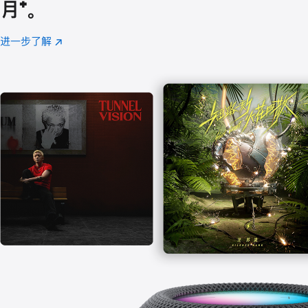
月
脚
⁺。
注
进一步了解
Apple
(在
Music
新
窗
口
中
打
开)