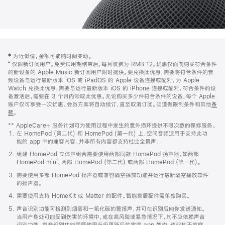
网
脚
‡ 为近似值。金额可能随时间变动。
注
页
⁺ 仅限新订阅用户。免费试用期结束后，每月收费为 RMB 12。优惠仅面向购买符合条件
页
的新设备的 Apple Music 新订阅用户限时提供。要兑换此优惠，需要将符合条件的音
频设备与运行最新版本 iOS 或 iPadOS 的 Apple 设备连接或配对。为 Apple
脚
Watch 兑换此优惠，需要与运行最新版本 iOS 的 iPhone 连接或配对。符合条件的设
备激活后，需要在 3 个月内领取此优惠。无论购买多少件符合条件的设备，每个 Apple
账户仅可享受一次优惠。会员方案将自动续订，直至取消订阅。须遵循限制条件和其他
条
款
。
(在
新
** AppleCare+ 服务计划可为使用过程中发生的意外损坏提供不限次数的保修服务。
窗
在 HomePod (第二代) 和 HomePod (第一代) 上，空间音频适用于支持此功
口
能的 app 中的兼容内容。并非所有内容都支持杜比全景声。
中
打
组建 HomePod 立体声组合需要使用两部同款 HomePod 扬声器，如两部
开)
HomePod mini、两部 HomePod (第二代) 或两部 HomePod (第一代)。
需要使用多部 HomePod 扬声器或兼容隔空播放功能并运行最新隔空播放软件
的扬声器。
需要使用支持 HomeKit 或 Matter 的配件。智能家居配件需单独购买。
声音识别功能可检测到烟雾和一氧化碳的警报声，并可在识别后向你发送通知。
当用户身处可能受到伤害的环境中，或在高风险或紧急情况下，均不应依赖声音
识别功能。声音识别功能需要使用升级更新后的家庭 app 架构，该架构于家庭