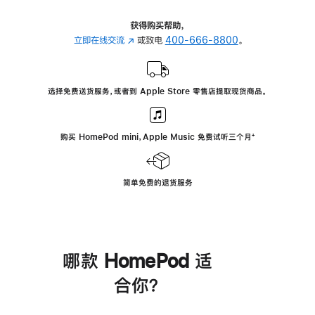
获得购买帮助，
立即在线交流
(在
或致电
400-666-8800
。
新
窗
口
选择免费送货服务，或者到 Apple Store 零售店提取现货商品。
中
打
开)
购买 HomePod mini，Apple Music 免费试听三个月
脚
⁺
注
简单免费的退货服务
哪款 HomePod 适
合你？
进