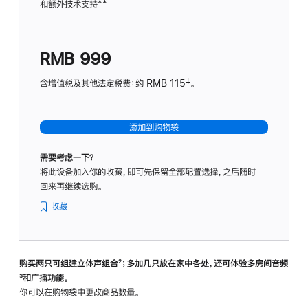
和额外技术支持
脚
**
计
注
划
(适
RMB 999
用
于
含增值税及其他法定税费：约 RMB 115‡。
HomeP
mini)
添加到购物袋
需要考虑一下？
将此设备加入你的收藏，即可先保留全部配置选择，之后随时
回来再继续选购。
收藏
购买两只可组建立体声组合
脚
²；多加几只放在家中各处，还可体验多‍房‍间音频
脚
³和广播功能。
注
注
你可以在购物袋中更改商品数量。