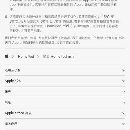
app 中单独提供。它要求所有连接家居配件的 Apple 设备均使用最新版本软
件。
温湿度感应功能针对室内和家居场景进行了优化，即环境温度约为 15ºC 至
30ºC、相对湿度约为 30% 至 70% 的场景。在长时间以高音量播放音频等情
况下，准确性可能会降低。HomePod mini 在启动后需要一定时间对传感器进
行校准，才可显示结果。
我们会使用你所在位置，为你更快显示送货选项。我们通过你的 IP 地址，或者你在上次
访问 Apple 网站时输入的位置信息，找到了你的位置。
HomePod
购买 HomePod mini
Apple
选购及了解
Apple 钱包
账户
娱乐
Apple Store 商店
商务应用