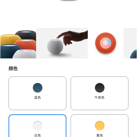
图库
图像
1
图库
图像
2
图库
图像
3
颜色
蓝色
午夜色
白色
黄色