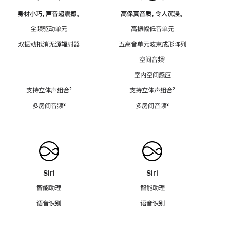
身材小巧，声音超震撼。
高保真音质，令人沉浸。
全频驱动单元
高振幅低音单元
双振动抵消无源辐射器
五高音单元波束成形阵列
—
空间音频
脚
¹
注
—
室内空间感应
支持立体声组合
脚
²
支持立体声组合
脚
²
注
注
多房间音频
脚
³
多房间音频
脚
³
注
注
Siri
Siri
智能助理
智能助理
语音识别
语音识别