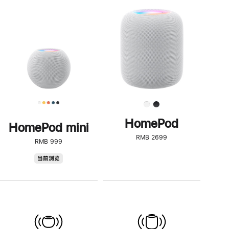
一
步
了
解
HomePod<
HomePod
HomePod mini
RMB 2699
RMB 999
HomePod
当前浏览
mini