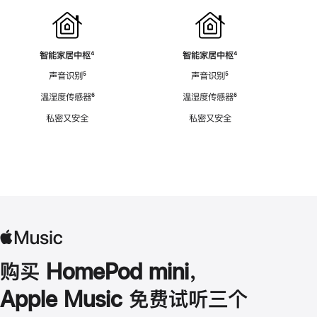
智能家居中枢
脚
⁴
智能家居中枢
脚
⁴
注
注
声音识别
脚
⁵
声音识别
脚
⁵
注
注
温湿度传感器
脚
⁶
温湿度传感器
脚
⁶
注
注
私密又安全
私密又安全
购买 HomePod mini，
Apple Music 免费试听三个