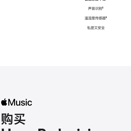
注
声音识别
脚
⁵
注
温湿度传感器
脚
⁶
注
私密又安全
购买