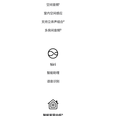
空间音频
脚
¹
注
室内空间感应
支持立体声组合
脚
²
注
多房间音频
脚
³
注
Siri
智能助理
语音识别
智能家居中枢
脚
⁴