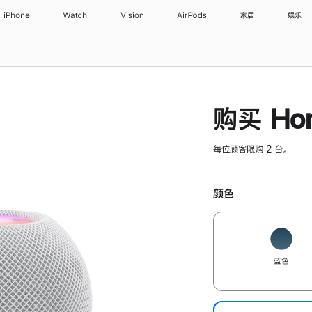
iPhone
Watch
Vision
AirPods
家居
娱乐
购买 Hom
每位顾客限购 2 台。
颜色
蓝色