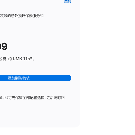
AppleCare+
添加
服
务
限次数的意外损坏保修服务和
计
划
(适
99
用
于
：约 RMB 115‡。
HomePod
mini)
添加到购物袋
藏，即可先保留全部配置选择，之后随时回