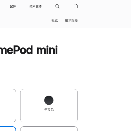
配件
技术支持
概览
技术规格
ePod mini
午夜色