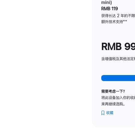
mini)
RMB 119
获得长达 2 年的不
额外技术支持
脚
**
注
RMB 9
含增值税及其他法定税费
需要考虑一下？
将此设备加入你的收
来再继续选购。
收藏