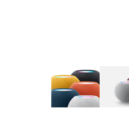
图库
图像
1