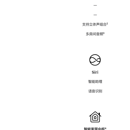
—
—
支持立体声组合
脚
²
注
多房间音频
脚
³
注
Siri
智能助理
语音识别
智能家居中枢
脚
⁴