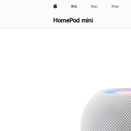
Apple
商店
Mac
iPad
HomePod mini
购
买
HomePod mini