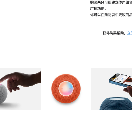
购买两只可组建立体声组
广播功能。
你可以在购物袋中更改商品
获得购买帮助，
立
图库
图像
2
图库
图像
3
图