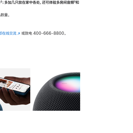
合
脚
²；多加几只放在家中各处，还可体验多‍房‍间音频
脚
³和
注
注
数量。
即在线交流
(在
或致电
400-666-8800。
新
窗
口
中
打
开)
库
图像
4
图库
图像
5