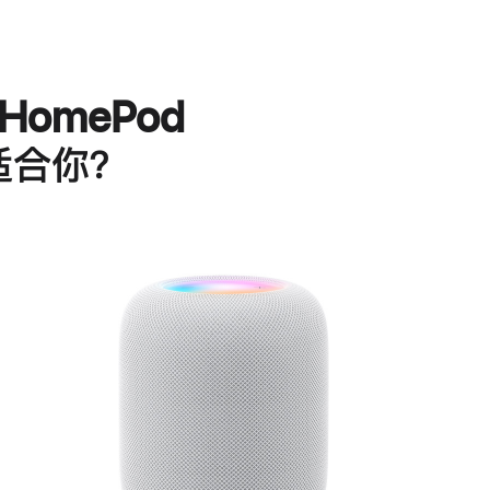
HomePod
适合你？
进
一
步
了
解
HomePod<