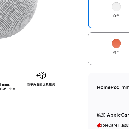
白色
橙色
 mini，
简单免费的退货服务
HomePod min
免费试听三个月
脚
⁺
注
添加 AppleCa
AppleCare+ 服