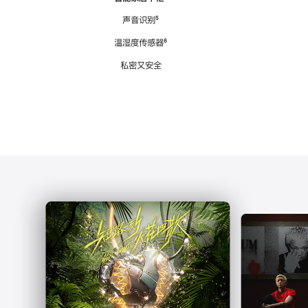
注
声音识别
脚
⁵
注
温湿度传感器
脚
⁶
注
私密又安全