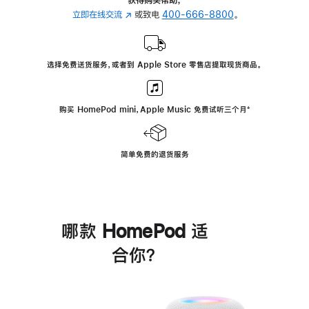
立即在线交流
(在
或致电
400-666-8800
。
新
窗
口
选择免费送货服务，或者到 Apple Store 零售店提取现货商品。
中
打
开)
购买 HomePod mini，Apple Music 免费试听三个月
脚
⁺
注
简单免费的退货服务
哪款 HomePod 适
合你？
进
一
步