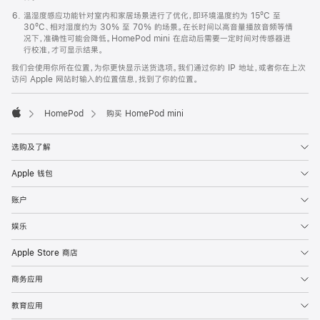
温湿度感应功能针对室内和家居场景进行了优化，即环境温度约为 15ºC 至
30ºC、相对湿度约为 30% 至 70% 的场景。在长时间以高音量播放音频等情
况下，准确性可能会降低。HomePod mini 在启动后需要一定时间对传感器进
行校准，才可显示结果。
我们会使用你所在位置，为你更快显示送货选项。我们通过你的 IP 地址，或者你在上次
访问 Apple 网站时输入的位置信息，找到了你的位置。
HomePod
购买 HomePod mini
Apple
选购及了解
Apple 钱包
账户
娱乐
Apple Store 商店
商务应用
教育应用