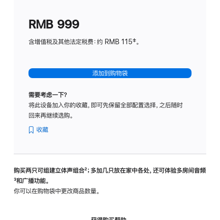
划
(适
RMB 999
用
于
含增值税及其他法定税费：约 RMB 115‡。
HomeP
mini)
添加到购物袋
需要考虑一下？
将此设备加入你的收藏，即可先保留全部配置选择，之后随时
回来再继续选购。
收藏
购买两只可组建立体声组合
脚
²；多加几只放在家中各处，还可体验多‍房‍间音频
脚
³和广播功能。
注
注
你可以在购物袋中更改商品数量。
获得购买帮助，