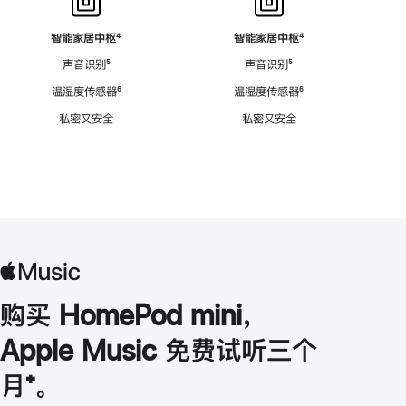
智能家居中枢
脚
⁴
智能家居中枢
脚
⁴
注
注
声音识别
脚
⁵
声音识别
脚
⁵
注
注
温湿度传感器
脚
⁶
温湿度传感器
脚
⁶
注
注
私密又安全
私密又安全
购买 HomePod mini，
Apple Music 免费试听三个
月
脚
⁺。