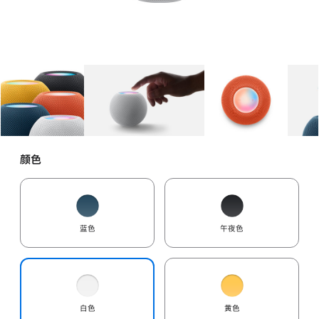
图库
图像
1
图库
图像
2
图库
图像
3
颜色
蓝色
午夜色
白色
黄色