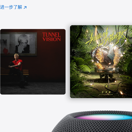
注
进一步了解
Apple
(在
Music
新
窗
口
中
打
开)