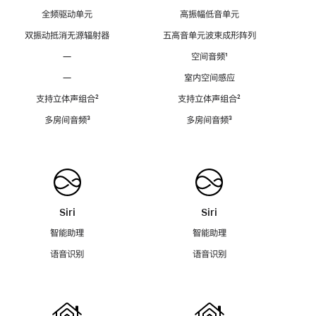
全频驱动单元
高振幅低音单元
双振动抵消无源辐射器
五高音单元波束成形阵列
—
空间音频
脚
¹
注
—
室内空间感应
支持立体声组合
脚
²
支持立体声组合
脚
²
注
注
多房间音频
脚
³
多房间音频
脚
³
注
注
Siri
Siri
智能助理
智能助理
语音识别
语音识别