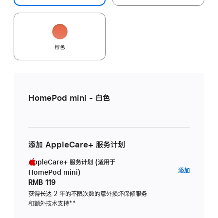
橙色
HomePod mini - 白色
添加 AppleCare+ 服务计划
AppleCare+ 服务计划 (适用于
AppleC
添加
HomePod mini)
服
RMB 119
务
获得长达 2 年的不限次数的意外损坏保修服务
和额外技术支持
脚
**
计
注