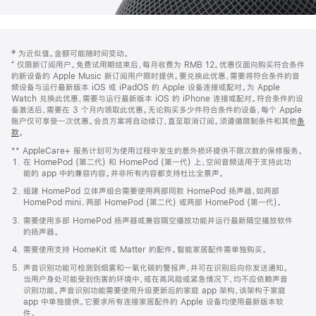
网
脚
‡ 为近似值。金额可能随时间变动。
注
页
⁺ 仅限新订阅用户。免费试用期结束后，每月收费为 RMB 12。优惠仅面向购买符合条件
页
的新设备的 Apple Music 新订阅用户限时提供。要兑换此优惠，需要将符合条件的音
频设备与运行最新版本 iOS 或 iPadOS 的 Apple 设备连接或配对。为 Apple
脚
Watch 兑换此优惠，需要与运行最新版本 iOS 的 iPhone 连接或配对。符合条件的设
备激活后，需要在 3 个月内领取此优惠。无论购买多少件符合条件的设备，每个 Apple
账户仅可享受一次优惠。会员方案将自动续订，直至取消订阅。须遵循限制条件和其他
条
款
。
(在
新
** AppleCare+ 服务计划可为使用过程中发生的意外损坏提供不限次数的保修服务。
窗
在 HomePod (第二代) 和 HomePod (第一代) 上，空间音频适用于支持此功
口
能的 app 中的兼容内容。并非所有内容都支持杜比全景声。
中
打
组建 HomePod 立体声组合需要使用两部同款 HomePod 扬声器，如两部
开)
HomePod mini、两部 HomePod (第二代) 或两部 HomePod (第一代)。
需要使用多部 HomePod 扬声器或兼容隔空播放功能并运行最新隔空播放软件
的扬声器。
需要使用支持 HomeKit 或 Matter 的配件。智能家居配件需单独购买。
声音识别功能可检测到烟雾和一氧化碳的警报声，并可在识别后向你发送通知。
当用户身处可能受到伤害的环境中，或在高风险或紧急情况下，均不应依赖声音
识别功能。声音识别功能需要使用升级更新后的家庭 app 架构，该架构于家庭
app 中单独提供。它要求所有连接家居配件的 Apple 设备均使用最新版本软
件。