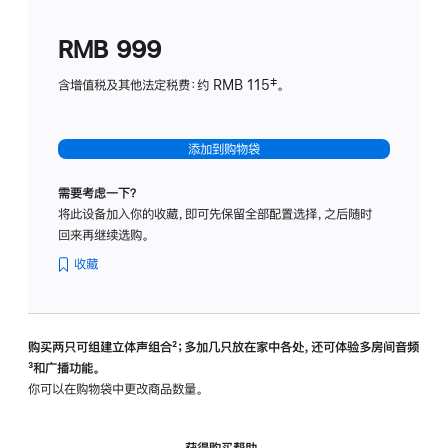
划
(适
RMB 999
用
于
含增值税及其他法定税费：约 RMB 115‡。
HomeP
mini)
添加到购物袋
需要考虑一下？
将此设备加入你的收藏，即可先保留全部配置选择，之后随时
回来再继续选购。
收藏
购买两只可组建立体声组合
脚
²；多加几只放在家中各处，还可体验多‍房‍间音频
脚
³和广播功能。
注
注
你可以在购物袋中更改商品数量。
获得购买帮助，