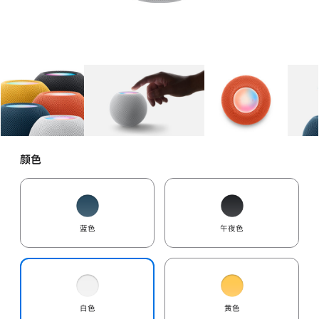
图库
图像
1
图库
图像
2
图库
图像
3
颜色
蓝色
午夜色
白色
黄色