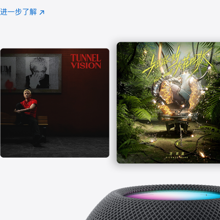
注
进一步了解
Apple
(在
Music
新
窗
口
中
打
开)