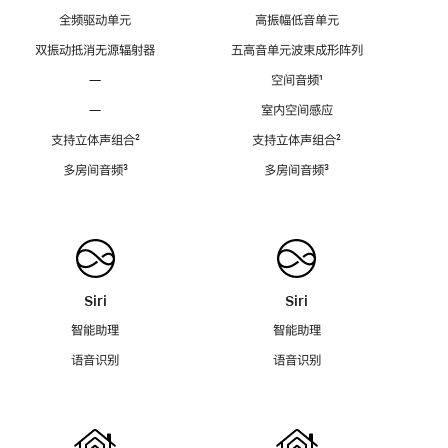
全频驱动单元
高振幅低音单元
双振动抵消无源辐射器
五高音单元波束成形阵列
—
空间音频
脚
¹
注
—
室内空间感应
支持立体声组合
脚
²
支持立体声组合
脚
²
注
注
多房间音频
脚
³
多房间音频
脚
³
注
注
Siri
Siri
智能助理
智能助理
语音识别
语音识别