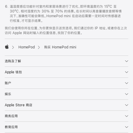
温湿度感应功能针对室内和家居场景进行了优化，即环境温度约为 15ºC 至
30ºC、相对湿度约为 30% 至 70% 的场景。在长时间以高音量播放音频等情
况下，准确性可能会降低。HomePod mini 在启动后需要一定时间对传感器进
行校准，才可显示结果。
我们会使用你所在位置，为你更快显示送货选项。我们通过你的 IP 地址，或者你在上次
访问 Apple 网站时输入的位置信息，找到了你的位置。
HomePod
购买 HomePod mini
Apple
选购及了解
Apple 钱包
账户
娱乐
Apple Store 商店
商务应用
教育应用