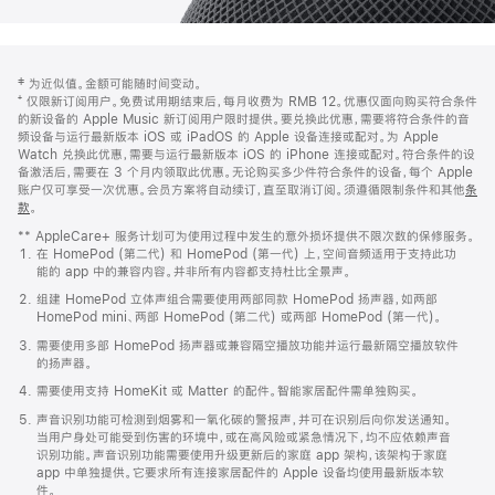
网
脚
‡ 为近似值。金额可能随时间变动。
注
页
⁺ 仅限新订阅用户。免费试用期结束后，每月收费为 RMB 12。优惠仅面向购买符合条件
页
的新设备的 Apple Music 新订阅用户限时提供。要兑换此优惠，需要将符合条件的音
频设备与运行最新版本 iOS 或 iPadOS 的 Apple 设备连接或配对。为 Apple
脚
Watch 兑换此优惠，需要与运行最新版本 iOS 的 iPhone 连接或配对。符合条件的设
备激活后，需要在 3 个月内领取此优惠。无论购买多少件符合条件的设备，每个 Apple
账户仅可享受一次优惠。会员方案将自动续订，直至取消订阅。须遵循限制条件和其他
条
款
。
(在
新
** AppleCare+ 服务计划可为使用过程中发生的意外损坏提供不限次数的保修服务。
窗
在 HomePod (第二代) 和 HomePod (第一代) 上，空间音频适用于支持此功
口
能的 app 中的兼容内容。并非所有内容都支持杜比全景声。
中
打
组建 HomePod 立体声组合需要使用两部同款 HomePod 扬声器，如两部
开)
HomePod mini、两部 HomePod (第二代) 或两部 HomePod (第一代)。
需要使用多部 HomePod 扬声器或兼容隔空播放功能并运行最新隔空播放软件
的扬声器。
需要使用支持 HomeKit 或 Matter 的配件。智能家居配件需单独购买。
声音识别功能可检测到烟雾和一氧化碳的警报声，并可在识别后向你发送通知。
当用户身处可能受到伤害的环境中，或在高风险或紧急情况下，均不应依赖声音
识别功能。声音识别功能需要使用升级更新后的家庭 app 架构，该架构于家庭
app 中单独提供。它要求所有连接家居配件的 Apple 设备均使用最新版本软
件。