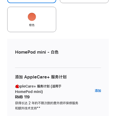
橙色
HomePod mini - 白色
添加 AppleCare+ 服务计划
AppleCare+ 服务计划 (适用于
AppleC
添加
HomePod mini)
服
RMB 119
务
获得长达 2 年的不限次数的意外损坏保修服务
和额外技术支持
脚
**
计
注