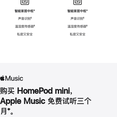
智能家居中枢
脚
⁴
智能家居中枢
脚
⁴
注
注
声音识别
脚
⁵
声音识别
脚
⁵
注
注
温湿度传感器
脚
⁶
温湿度传感器
脚
⁶
注
注
私密又安全
私密又安全
购买 HomePod mini，
Apple Music 免费试听三个
月
脚
⁺。