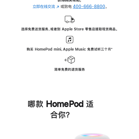
立即在线交流
(在
或致电
400-666-8800
。
新
窗
口
选择免费送货服务，或者到 Apple Store 零售店提取现货商品。
中
打
开)
购买 HomePod mini，Apple Music 免费试听三个月
脚
⁺
注
简单免费的退货服务
哪款 HomePod 适
合你？
进
一
步