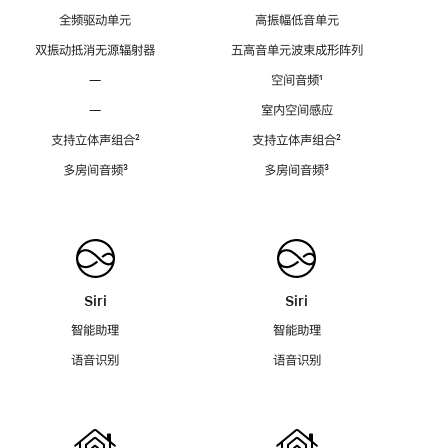
全频驱动单元
高振幅低音单元
双振动抵消无源辐射器
五高音单元波束成形阵列
—
空间音频
脚
¹
注
—
室内空间感应
支持立体声组合
脚
²
支持立体声组合
脚
²
注
注
多房间音频
脚
³
多房间音频
脚
³
注
注
Siri
Siri
智能助理
智能助理
语音识别
语音识别