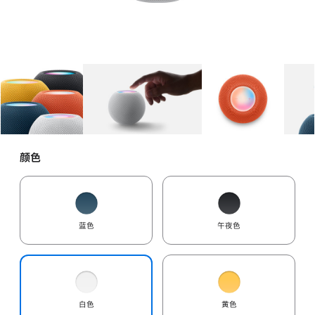
图库
图像
1
图库
图像
2
图库
图像
3
颜色
蓝色
午夜色
白色
黄色