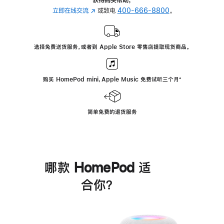
立即在线交流
(在
或致电
400-666-8800
。
新
窗
口
选择免费送货服务，或者到 Apple Store 零售店提取现货商品。
中
打
开)
购买 HomePod mini，Apple Music 免费试听三个月
脚
⁺
注
简单免费的退货服务
哪款 HomePod 适
合你？
进
一
步