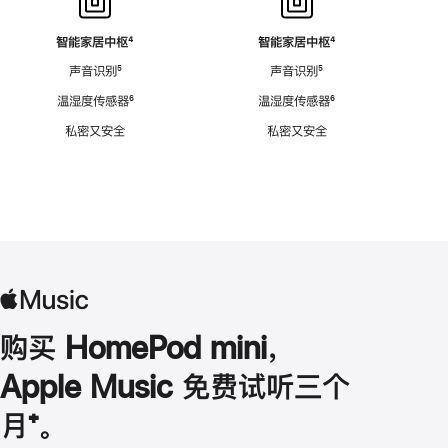
智能家居中枢
脚
⁴
智能家居中枢
脚
⁴
注
注
声音识别
脚
⁵
声音识别
脚
⁵
注
注
温湿度传感器
脚
⁶
温湿度传感器
脚
⁶
注
注
私密又安全
私密又安全
购买 HomePod mini，
Apple Music 免费试听三个
月
脚
⁺。