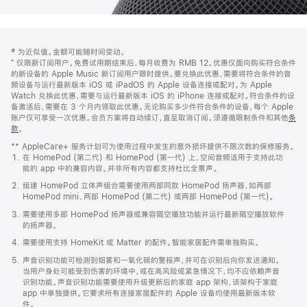
网
脚
‡ 为近似值。金额可能随时间变动。
注
页
⁺ 仅限新订阅用户。免费试用期结束后，每月收费为 RMB 12。优惠仅面向购买符合条件
页
的新设备的 Apple Music 新订阅用户限时提供。要兑换此优惠，需要将符合条件的音
频设备与运行最新版本 iOS 或 iPadOS 的 Apple 设备连接或配对。为 Apple
脚
Watch 兑换此优惠，需要与运行最新版本 iOS 的 iPhone 连接或配对。符合条件的设
备激活后，需要在 3 个月内领取此优惠。无论购买多少件符合条件的设备，每个 Apple
账户仅可享受一次优惠。会员方案将自动续订，直至取消订阅。须遵循限制条件和其他
条
款
。
(在
新
** AppleCare+ 服务计划可为使用过程中发生的意外损坏提供不限次数的保修服务。
窗
在 HomePod (第二代) 和 HomePod (第一代) 上，空间音频适用于支持此功
口
能的 app 中的兼容内容。并非所有内容都支持杜比全景声。
中
打
组建 HomePod 立体声组合需要使用两部同款 HomePod 扬声器，如两部
开)
HomePod mini、两部 HomePod (第二代) 或两部 HomePod (第一代)。
需要使用多部 HomePod 扬声器或兼容隔空播放功能并运行最新隔空播放软件
的扬声器。
需要使用支持 HomeKit 或 Matter 的配件。智能家居配件需单独购买。
声音识别功能可检测到烟雾和一氧化碳的警报声，并可在识别后向你发送通知。
当用户身处可能受到伤害的环境中，或在高风险或紧急情况下，均不应依赖声音
识别功能。声音识别功能需要使用升级更新后的家庭 app 架构，该架构于家庭
app 中单独提供。它要求所有连接家居配件的 Apple 设备均使用最新版本软
件。