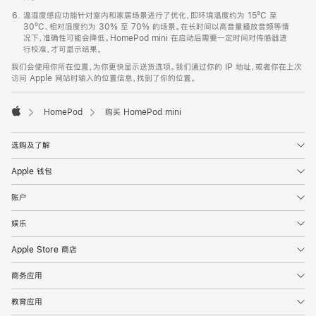
温湿度感应功能针对室内和家居场景进行了优化，即环境温度约为 15ºC 至
30ºC、相对湿度约为 30% 至 70% 的场景。在长时间以高音量播放音频等情
况下，准确性可能会降低。HomePod mini 在启动后需要一定时间对传感器进
行校准，才可显示结果。
我们会使用你所在位置，为你更快显示送货选项。我们通过你的 IP 地址，或者你在上次
访问 Apple 网站时输入的位置信息，找到了你的位置。
HomePod
购买 HomePod mini
Apple
选购及了解
Apple 钱包
账户
娱乐
Apple Store 商店
商务应用
教育应用