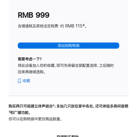
划
(适
RMB 999
用
于
含增值税及其他法定税费：约 RMB 115‡。
HomeP
mini)
添加到购物袋
需要考虑一下？
将此设备加入你的收藏，即可先保留全部配置选择，之后随时
回来再继续选购。
收藏
购买两只可组建立体声组合
脚
²；多加几只放在家中各处，还可体验多‍房‍间音频
脚
³和广播功能。
注
注
你可以在购物袋中更改商品数量。
获得购买帮助，