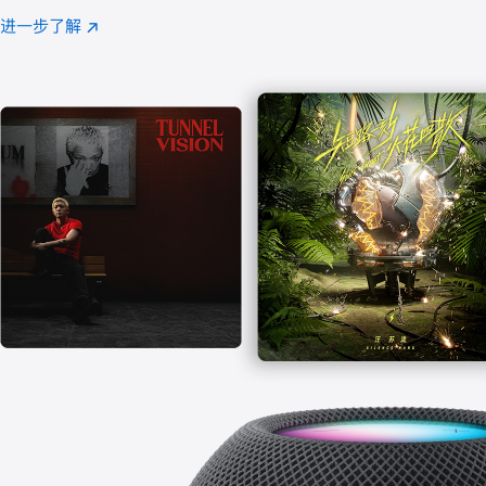
注
进一步了解
Apple
(在
Music
新
窗
口
中
打
开)