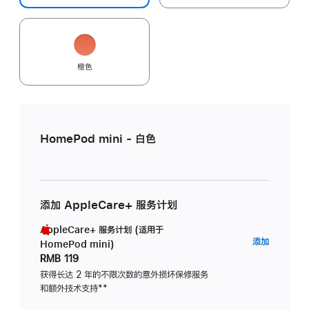
橙色
HomePod mini - 白色
添加 AppleCare+ 服务计划
AppleCare+ 服务计划 (适用于
AppleC
添加
HomePod mini)
服
RMB 119
务
获得长达 2 年的不限次数的意外损坏保修服务
和额外技术支持
脚
**
计
注